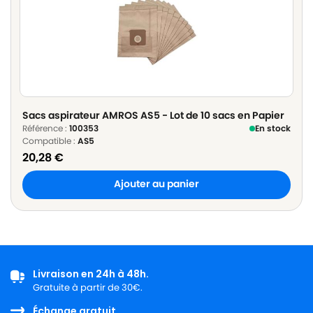
Sacs aspirateur AMROS AS5 - Lot de 10 sacs en Papier
Référence :
100353
En stock
Compatible :
AS5
20,28
€
Ajouter au panier
Livraison en 24h à 48h.
Gratuite à partir de 30€.
Échange gratuit.