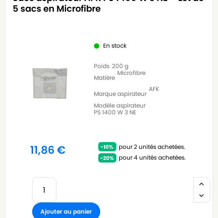
5 sacs en Microfibre
En stock
Poids
200 g
Microfibre
Matière
AFK
Marque aspirateur
Modèle aspirateur
PS 1400 W 3 NE
pour 2 unités achetées.
11,86
€
pour 4 unités achetées.
Ajouter au panier