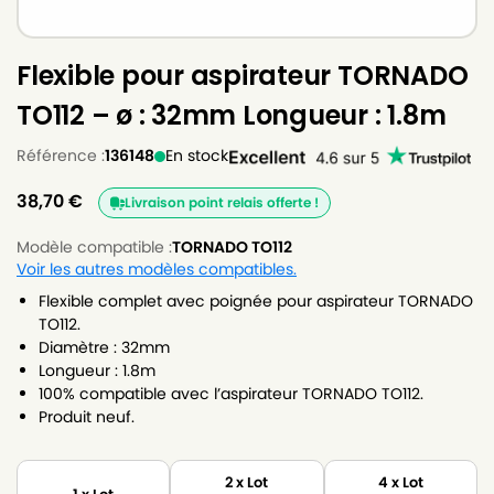
Flexible pour aspirateur TORNADO
TO112 – ø : 32mm Longueur : 1.8m
Référence :
136148
En stock
38,70
€
Livraison point relais offerte !
Modèle compatible :
TORNADO TO112
Voir les autres modèles compatibles.
Flexible complet avec poignée pour aspirateur TORNADO
TO112.
Diamètre : 32mm
Longueur : 1.8m
100% compatible avec l’aspirateur TORNADO TO112.
Produit neuf.
2 x Lot
4 x Lot