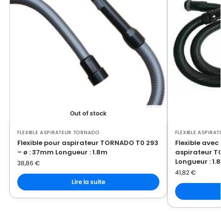
TORNADO
TORNADO FORMULE2
TORNADO
TORNADO FORMULE3
TORNADO
TORNADO FRESCO
TORNADO
TORNADO JEAN'S
TORNADO
TORNADO JEANSMINI
TORNADO
TORNADO K425FOEHN
Out of stock
TORNADO
TORNADO K426FOEHN
FLEXIBLE ASPIRATEUR TORNADO
FLEXIBLE ASPIRA
TORNADO
TORNADO KART’AIR(SERIE)
Flexible pour aspirateur TORNADO T0 293
Flexible avec
– ø : 37mm Longueur : 1.8m
aspirateur T
TORNADO
TORNADO KART’ELEC(SERIE)
Longueur : 1.
38,86
€
41,82
€
TORNADO
TORNADO LEAD’AIR(SERIE)
Lire la suite
TORNADO
TORNADO LEAD’AIR1200 à LEAD’AIR1400
TORNADO
TORNADO LITE1810LITE1820