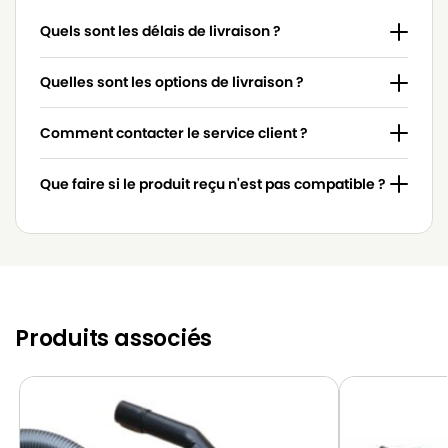
TORNADO
TORNADO CADET
Quels sont les délais de livraison ?
TORNADO
TORNADO CART’ELECTURBO
TORNADO
TORNADO CIAO
Quelles sont les options de livraison ?
TORNADO
TORNADO CLASSIC
Comment contacter le service client ?
TORNADO
TORNADO COMPACT1100W
Que faire si le produit reçu n'est pas compatible ?
TORNADO
TORNADO COMPACT1200W
TORNADO
TORNADO COMPACT262
TORNADO
TORNADO DIPLOMAT
TORNADO
TORNADO ELITELEC415 à ELITELEC430E
Produits associés
TORNADO
TORNADO FOEHNK425
TORNADO
TORNADO FOEHNK426
TORNADO
TORNADO FORMULE1