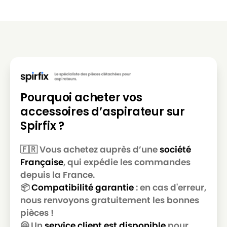
TORNADO
TORNADO MAGIENOIRE
TORNADO
TORNADO MINIMAX
TORNADO
TORNADO MINIVAX
TORNADO
TORNADO MIX
TORNADO
TORNADO P17
Pourquoi acheter vos
TORNADO
TORNADO P45
accessoires d’aspirateur sur
Spirfix ?
TORNADO
TORNADO PANT’AIR(SERIE)
TORNADO
TORNADO PARTNER313
🇫🇷 Vous achetez auprès d’une
société
Française
, qui expédie les commandes
TORNADO
TORNADO PRESTIGE110
depuis la France.
TORNADO
TORNADO PRESTIGE1100WPRESTIGE1300
📦
Compatibilité garantie
: en cas d'erreur,
nous renvoyons gratuitement les bonnes
TORNADO
TORNADO SALSA
pièces !
TORNADO
TORNADO SAMBA
🤗 Un
service client est disponible
pour