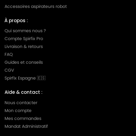
TORNADO
TORNADO TO107
Accessoires aspirateurs robot
TORNADO
TORNADO TO108
À propos :
TORNADO
TORNADO TO109
Qui sommes nous ?
TORNADO
TORNADO TO110
Compte Spirfix Pro
Livraison & retours
TORNADO
TORNADO TO111
FAQ
TORNADO
TORNADO TO112
Guides et conseils
CGV
TORNADO
TORNADO TO125
Spirfix Espagne 🇪🇸
TORNADO
TORNADO TO128
Aide & contact :
TORNADO
TORNADO TO130(SORTIEAVANT08/2000)
Nous contacter
TORNADO
TORNADO TO131
Mon compte
TORNADO
TORNADO TO135
Mes commandes
Mandat Administratif
TORNADO
TORNADO TO137