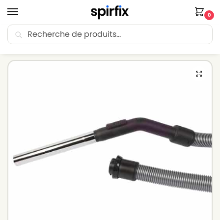
0
Recherche
🚚 Livraison Point Relais offerte dès 30€ d’achat.
Accueil
Flexible aspirateur
Flexible aspirateur TORNADO
Flexible pour aspirateur TORNADO TO112 – ø : 32mm Longueur : 1.8m
/
/
/