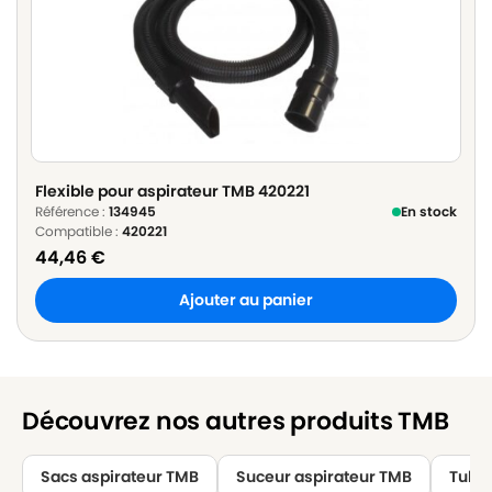
Flexible pour aspirateur TMB 420221
Référence :
134945
En stock
Compatible :
420221
44,46
€
Ajouter au panier
Découvrez nos autres produits TMB
Sacs aspirateur TMB
Suceur aspirateur TMB
Tube 