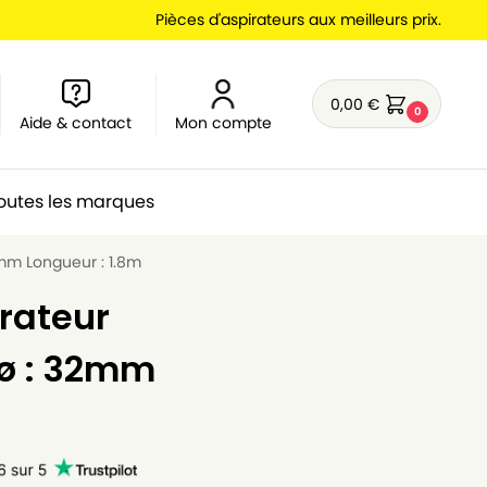
Pièces d'aspirateurs aux meilleurs prix.
0,00
€
0
Aide & contact
Mon compte
outes les marques
2mm Longueur : 1.8m
irateur
ø : 32mm