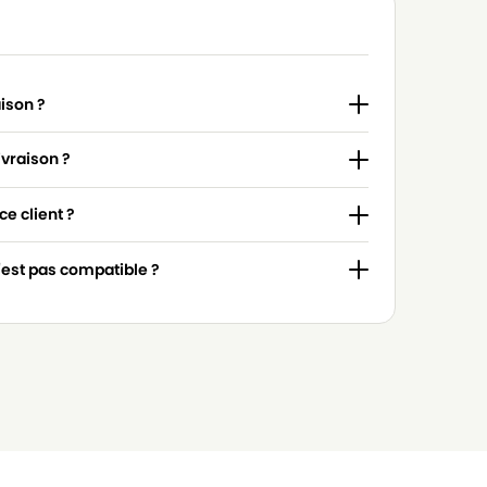
aison ?
ivraison ?
e client ?
n'est pas compatible ?