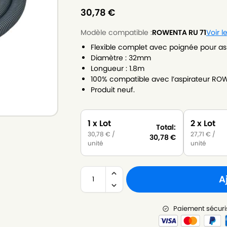
30,78
€
Modèle compatible :
ROWENTA RU 71
Voir 
Flexible complet avec poignée pour as
Diamètre : 32mm
Longueur : 1.8m
100% compatible avec l’aspirateur ROW
Produit neuf.
1 x Lot
2 x Lot
Total:
30,78
€
/
27,71
€
/
30,78
€
unité
unité
A
Paiement sécuri