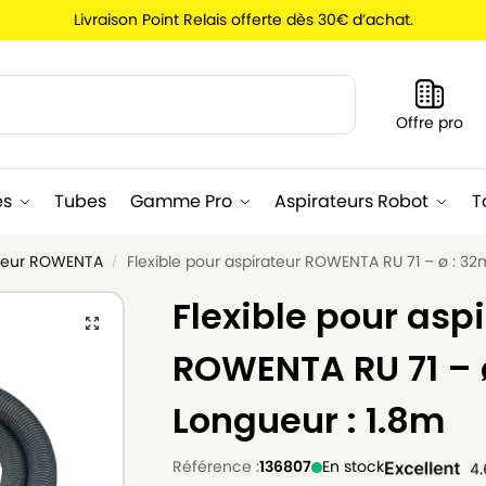
Livraison Point Relais offerte dès 30€ d’achat.
Recherche
Offre pro
es
Tubes
Gamme Pro
Aspirateurs Robot
T
rateur ROWENTA
Flexible pour aspirateur ROWENTA RU 71 – ø : 3
/
Flexible pour asp
ROWENTA RU 71 – 
Longueur : 1.8m
Référence :
136807
En stock