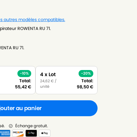
les autres modèles compatibles.
pirateur ROWENTA RU 71.
ENTA RU 71.
-10%
-20%
4 x Lot
Total:
Total:
24,62
€
/
unité
55,42
€
98,50
€
jouter au panier
sé.
Échange gratuit.