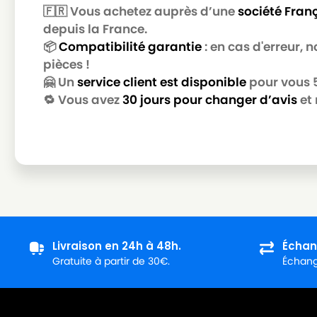
🇫🇷 Vous achetez auprès d’une
société Fran
ROWENTA
ROWENTA RB 820
depuis la France.
📦
Compatibilité garantie
: en cas d'erreur,
ROWENTA
ROWENTA RB 839
pièces !
ROWENTA
ROWENTA RD 200
🤗 Un
service client est disponible
pour vous 5 
🔁 Vous avez
30 jours pour changer d’avis
et 
ROWENTA
ROWENTA RD 400
ROWENTA
ROWENTA RU 01
ROWENTA
ROWENTA RU 02
ROWENTA
ROWENTA RU 03
ROWENTA
ROWENTA RU 04
ROWENTA
ROWENTA RU 05
Livraison en 24h à 48h.
Échan
Gratuite à partir de 30€.
Échange
ROWENTA
ROWENTA RU 05.1
ROWENTA
ROWENTA RU 06