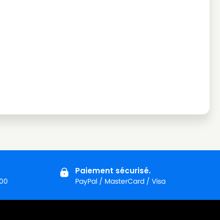
Paiement sécurisé.
:00
PayPal / MasterCard / Visa