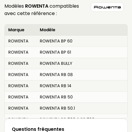
Modèles
ROWENTA
compatibles
avec cette référence :
Marque
Modèle
ROWENTA
ROWENTA BP 60
ROWENTA
ROWENTA BP 61
ROWENTA
ROWENTA BULLY
ROWENTA
ROWENTA RB 08
ROWENTA
ROWENTA RB 14
ROWENTA
ROWENTA RB 50
ROWENTA
ROWENTA RB 50.1
ROWENTA
ROWENTA RB 500 à RB 799
Questions fréquentes
ROWENTA
ROWENTA RB 51