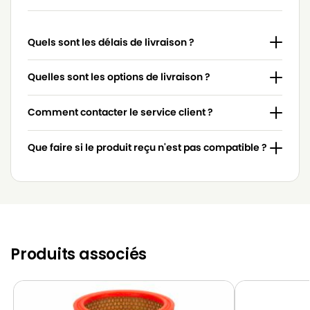
ROWENTA
ROWENTA RB 52
Quels sont les délais de livraison ?
ROWENTA
ROWENTA RB 52.1
ROWENTA
ROWENTA RB 52.2
Quelles sont les options de livraison ?
ROWENTA
ROWENTA RB 52.5
Comment contacter le service client ?
ROWENTA
ROWENTA RB 53
Que faire si le produit reçu n'est pas compatible ?
ROWENTA
ROWENTA RB 54
ROWENTA
ROWENTA RB 55
ROWENTA
ROWENTA RB 56
ROWENTA
ROWENTA RB 57
Produits associés
ROWENTA
ROWENTA RB 58
ROWENTA
ROWENTA RB 59