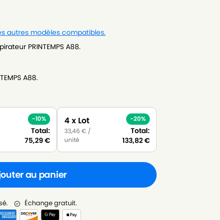
les autres modèles compatibles.
pirateur PRINTEMPS A88.
NTEMPS A88.
-10%
-20%
4 x Lot
Total:
Total:
33,46
€
/
unité
75,29
€
133,82
€
jouter au panier
sé.
Échange gratuit.