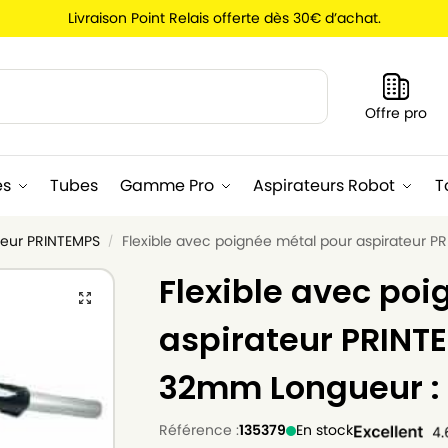
Livraison Point Relais offerte dès 30€ d’achat.
Recherche
Offre pro
es
Tubes
Gamme Pro
Aspirateurs Robot
T
ateur PRINTEMPS
Flexible avec poignée métal pour aspirateur P
/
Flexible avec poi
aspirateur PRINTE
32mm Longueur :
Référence :
135379
En stock