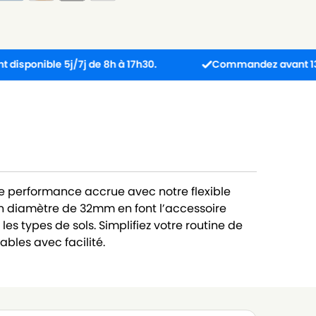
ible 5j/7j de 8h à 17h30.
Commandez avant 13h : colis
ne performance accrue avec notre flexible
n diamètre de 32mm en font l’accessoire
les types de sols. Simplifiez votre routine de
bles avec facilité.