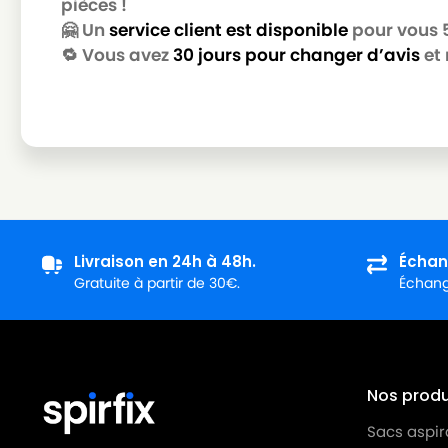
pièces !
🤗 Un
service client est disponible
pour vous 5 
🔁 Vous avez
30 jours pour changer d’avis
et 
Livraison en 24h à 48h.
Échan
Gratuite à partir de 30€.
Échange
Nos produi
Sacs aspir