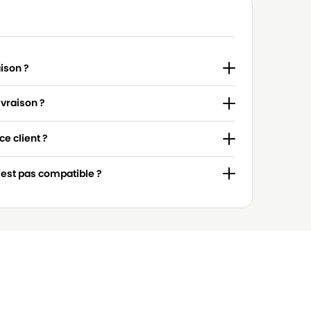
aison ?
ivraison ?
e client ?
n'est pas compatible ?