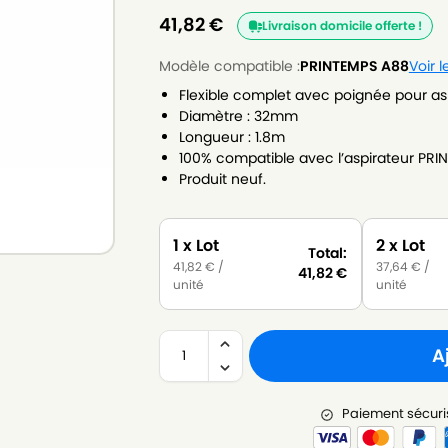
41,82
€
Livraison domicile offerte !
Modèle compatible :
PRINTEMPS A88
Voir 
Flexible complet avec poignée pour as
Diamètre : 32mm
Longueur : 1.8m
100% compatible avec l’aspirateur PRI
Produit neuf.
1 x Lot
2 x Lot
Total:
41,82
€
/
37,64
€
/
41,82
€
unité
unité
A
Paiement sécuri