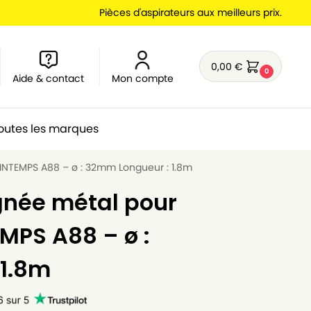
Pièces d'aspirateurs aux meilleurs prix.
0,00
€
0
Aide & contact
Mon compte
outes les marques
RINTEMPS A88 – ø : 32mm Longueur : 1.8m
gnée métal pour
MPS A88 – ø :
 1.8m