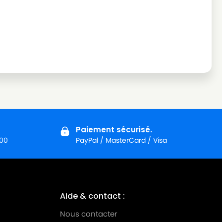
Paiement sécurisé.
:00
PayPal / MasterCard / Visa
Aide & contact :
Nous contacter