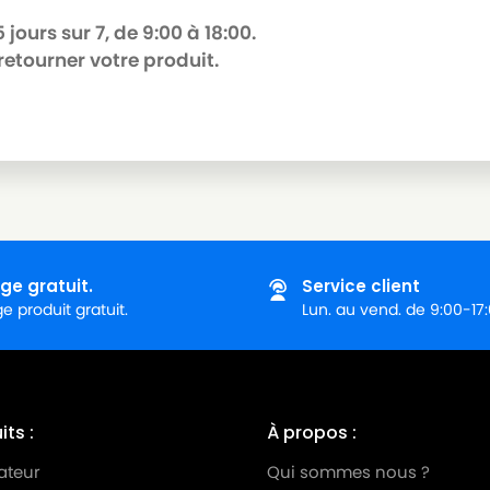
jours sur 7, de 9:00 à 18:00.
retourner votre produit.
ge gratuit.
Service client
 produit gratuit.
Lun. au vend. de 9:00-17
ts :
À propos :
ateur
Qui sommes nous ?