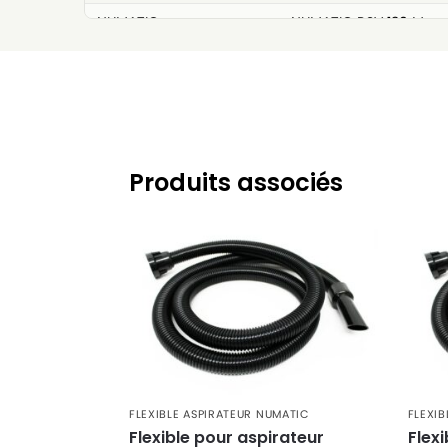
NUMATIC
NUMATIC RSV 130 M
NUMATIC
NUMATIC RSV 130 T
NUMATIC
NUMATIC RSV 134
NUMATIC
NUMATIC RSV 150
NUMATIC
NUMATIC RSV 200
Produits associés
NUMATIC
NUMATIC RSV DORSAL
FLEXIBLE ASPIRATEUR NUMATIC
FLEXIB
Flexible pour aspirateur
Flex