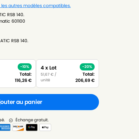
r les autres modèles compatibles.
IC RSB 140.
matic 601100
ATIC RSB 140.
-10%
-20%
4 x Lot
Total:
Total:
51,67
€
/
unité
116,26
€
206,69
€
jouter au panier
sé.
Échange gratuit.