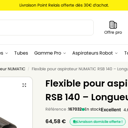
Livraison Point Relais offerte dès 30€ d’achat.
Recherche
Offre pro
es
Tubes
Gamme Pro
Aspirateurs Robot
T
ateur NUMATIC
Flexible pour aspirateur NUMATIC RSB 140 – Long
/
Flexible pour as
RSB 140 – Longueu
Référence :
167032
En stock
64,58
€
Livraison domicile offerte !