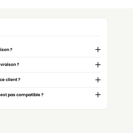
aison ?
ivraison ?
e client ?
n'est pas compatible ?