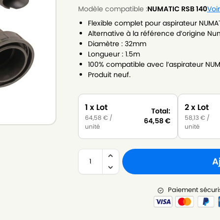
Modèle compatible :
NUMATIC RSB 140
Voi
Flexible complet pour aspirateur NUMAT
Alternative à la référence d’origine Nu
Diamètre : 32mm
Longueur : 1.5m
100% compatible avec l’aspirateur NUM
Produit neuf.
1 x Lot
2 x Lot
Total:
64,58
€
/
58,13
€
/
64,58
€
unité
unité
A
Paiement sécuri