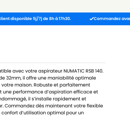
ponible 5j/7j de 8h à 17h30.
Commandez avant 13h : co
tible avec votre aspirateur NUMATIC RSB 140.
e 32mm, il offre une maniabilité optimale
 votre maison. Robuste et parfaitement
it une performance d’aspiration efficace et
endommagé, il s’installe rapidement et
eur. Commandez dès maintenant votre flexible
confort d’utilisation optimal pour un