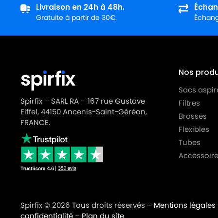
Livraison en 24h à 48h.
Échan
Gratuite à partir de 30€.
Échange
Nos produi
Sacs aspir
Spirfix – SARL RA – 167 rue Gustave
Filtres
Eiffel, 44150 Ancenis-Saint-Géréon,
Brosses
FRANCE.
Flexibles
Tubes
Accessoire
Spirfix © 2026 Tous droits réservés –
Mentions légales
confidentialité
–
Plan du site