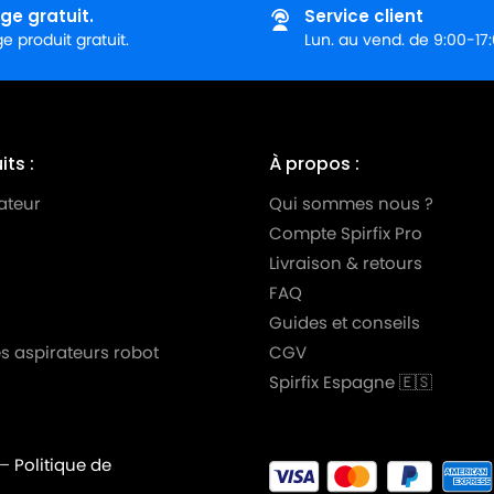
ge gratuit.
Service client
 produit gratuit.
Lun. au vend. de 9:00-17
ts :
À propos :
ateur
Qui sommes nous ?
Compte Spirfix Pro
Livraison & retours
FAQ
Guides et conseils
s aspirateurs robot
CGV
Spirfix Espagne 🇪🇸
–
Politique de