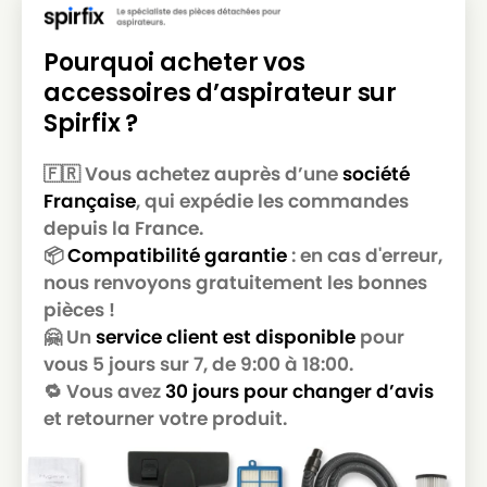
NILFISK
NILFISK HDS 1010
Pourquoi acheter vos
NILFISK
NILFISK HDS 2000
accessoires d’aspirateur sur
NILFISK
NILFISK NB 100
Spirfix ?
NILFISK
NILFISK NF 200
🇫🇷 Vous achetez auprès d’une
société
NILFISK
NILFISK SALTIX 10
Française
, qui expédie les commandes
NILFISK
NILFISK THOR
depuis la France.
📦
Compatibilité garantie
: en cas d'erreur,
NILFISK
NILFISK THOR ECO
nous renvoyons gratuitement les bonnes
pièces !
NILFISK
NILFISK VC 300
🤗 Un
service client est disponible
pour
vous 5 jours sur 7, de 9:00 à 18:00.
🔁 Vous avez
30 jours pour changer d’avis
et retourner votre produit.