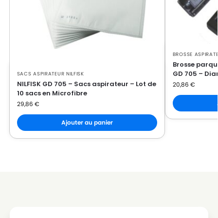
NILFISK
NILFISK FAMILY DE LUXE
NILFISK
NILFISK GD 1000
NILFISK
NILFISK GD 1005
BROSSE ASPIRATE
NILFISK
NILFISK GD 1010
Brosse parque
GD 705 – Dia
SACS ASPIRATEUR NILFISK
NILFISK
NILFISK GD 111
NILFISK GD 705 – Sacs aspirateur – Lot de
20,86
€
10 sacs en Microfibre
NILFISK
NILFISK GD 2000
29,86
€
NILFISK
NILFISK GD 705
Ajouter au panier
NILFISK
NILFISK GD 705 L GD 710
NILFISK
NILFISK GD 910
NILFISK
NILFISK GDS 1010
NILFISK
NILFISK HDS 1000
NILFISK
NILFISK HDS 1005