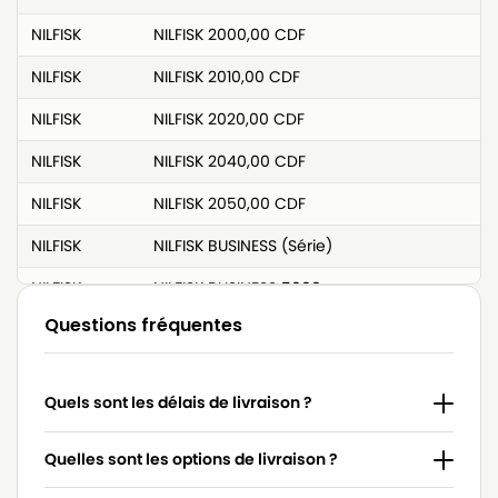
NILFISK
NILFISK 2000,00 CDF
NILFISK
NILFISK 2010,00 CDF
NILFISK
NILFISK 2020,00 CDF
NILFISK
NILFISK 2040,00 CDF
NILFISK
NILFISK 2050,00 CDF
NILFISK
NILFISK BUSINESS (Série)
NILFISK
NILFISK BUSINESS 5000
Questions fréquentes
NILFISK
NILFISK BUSINESS BASIC
NILFISK
NILFISK BUSINESS CDNB 5000
Quels sont les délais de livraison ?
NILFISK
NILFISK BUSINESS DE LUXE
NILFISK
NILFISK CDB 3000
Quelles sont les options de livraison ?