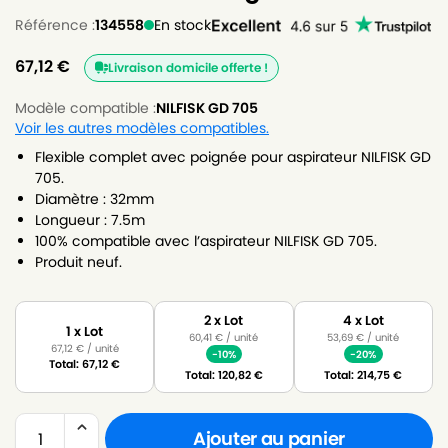
Référence :
134558
En stock
67,12
€
Livraison domicile offerte !
Modèle compatible :
NILFISK GD 705
Voir les autres modèles compatibles.
Flexible complet avec poignée pour aspirateur NILFISK GD
705.
Diamètre : 32mm
Longueur : 7.5m
100% compatible avec l’aspirateur NILFISK GD 705.
Produit neuf.
2 x Lot
4 x Lot
1 x Lot
60,41
€
/ unité
53,69
€
/ unité
67,12
€
/ unité
-10%
-20%
Total:
67,12
€
Total:
120,82
€
Total:
214,75
€
Ajouter au panier