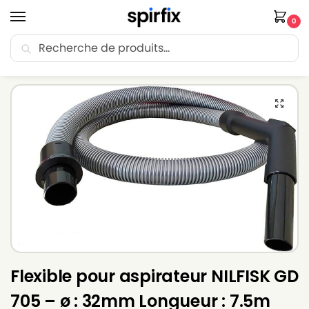
0
Recherche
🚚 Livraison Point Relais offerte dès 30€ d’achat.
Accueil
Flexible aspirateur
Flexible aspirateur NILFISK
Flexible pour aspirateur NILFISK GD 705 – ø : 32mm Longueur : 7.5m
/
/
/
Flexible pour aspirateur NILFISK GD
705 – ø : 32mm Longueur : 7.5m