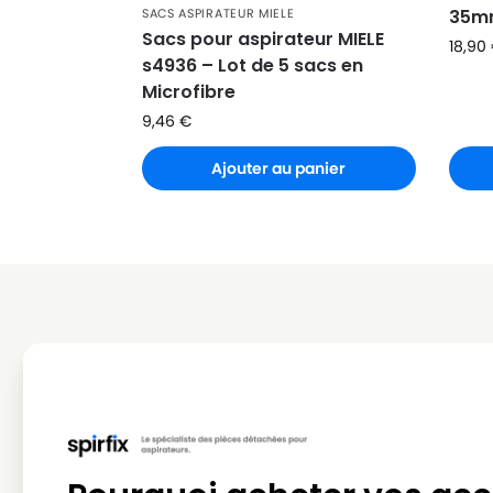
SACS ASPIRATEUR MIELE
35m
MIELE
MIELE S4510
Sacs pour aspirateur MIELE
18,90
s4936 – Lot de 5 sacs en
MIELE
MIELE S4511
Microfibre
MIELE
MIELE S4512
9,46
€
MIELE
MIELE S4561
Ajouter au panier
MIELE
MIELE S4562
MIELE
MIELE S4580
MIELE
MIELE S4581
MIELE
MIELE S4582
MIELE
MIELE S4711
MIELE
MIELE S4712
MIELE
MIELE S4751