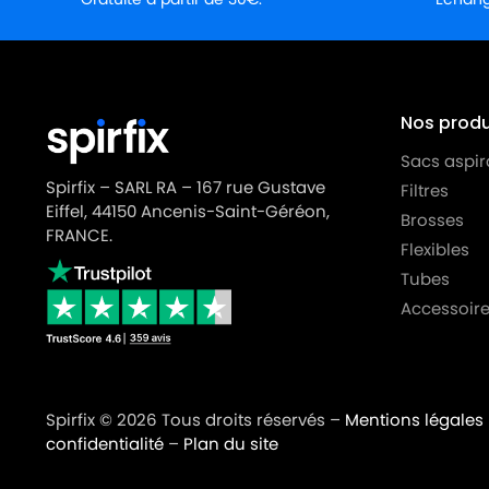
MIELE
MIELE S4764
MIELE
MIELE S4765
MIELE
MIELE S4766
Nos produi
MIELE
MIELE S4767
Sacs aspir
MIELE
MIELE S4768
Spirfix – SARL RA – 167 rue Gustave
Filtres
Eiffel, 44150 Ancenis-Saint-Géréon,
MIELE
MIELE S4769
Brosses
FRANCE.
Flexibles
MIELE
MIELE S4770
Tubes
MIELE
MIELE S4771
Accessoire
MIELE
MIELE S4772
MIELE
MIELE S4773
Spirfix © 2026 Tous droits réservés –
Mentions légales
MIELE
MIELE S4774
confidentialité
–
Plan du site
MIELE
MIELE S4775