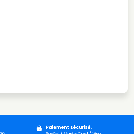
Paiement sécurisé.
:00
PayPal / MasterCard / Visa