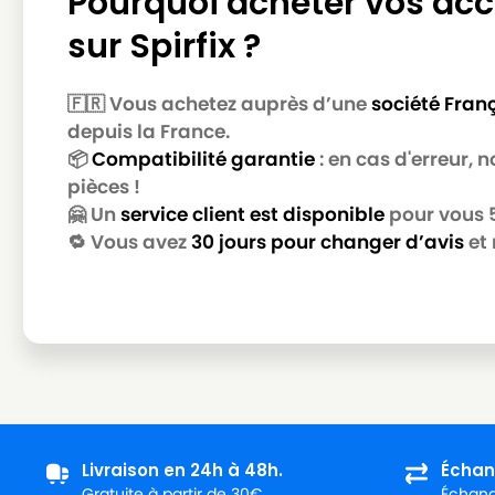
Pourquoi acheter vos acc
MIELE
MIELE S4752
sur Spirfix ?
MIELE
MIELE S4753
MIELE
MIELE S4754
🇫🇷 Vous achetez auprès d’une
société Fran
MIELE
MIELE S4755
depuis la France.
📦
Compatibilité garantie
: en cas d'erreur,
MIELE
MIELE S4756
pièces !
MIELE
MIELE S4757
🤗 Un
service client est disponible
pour vous 5 
🔁 Vous avez
30 jours pour changer d’avis
et 
MIELE
MIELE S4758
MIELE
MIELE S4759
MIELE
MIELE S4760
MIELE
MIELE S4761
MIELE
MIELE S4762
MIELE
MIELE S4763
Livraison en 24h à 48h.
Échan
Gratuite à partir de 30€.
Échange