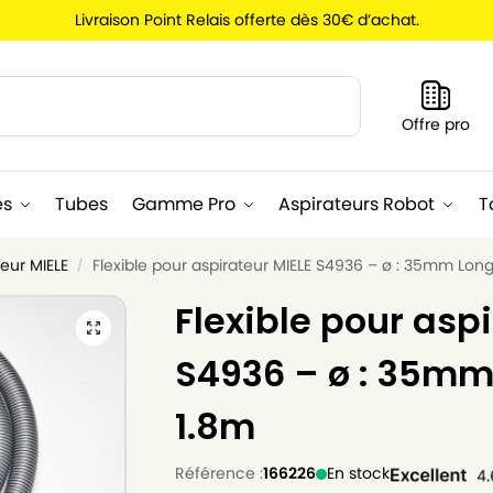
Livraison Point Relais offerte dès 30€ d’achat.
Recherche
Offre pro
es
Tubes
Gamme Pro
Aspirateurs Robot
T
teur MIELE
Flexible pour aspirateur MIELE S4936 – ø : 35mm Long
/
Flexible pour asp
S4936 – ø : 35mm
1.8m
Référence :
166226
En stock