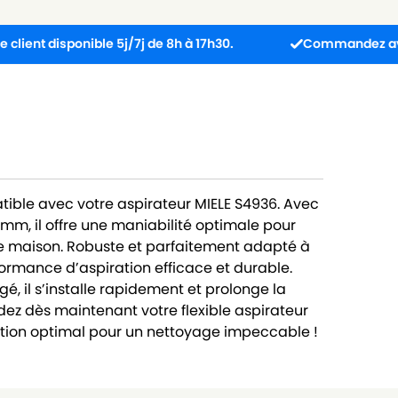
disponible 5j/7j de 8h à 17h30.
Commandez avant 13h : 
tible avec votre aspirateur MIELE S4936. Avec
mm, il offre une maniabilité optimale pour
e maison. Robuste et parfaitement adapté à
rformance d’aspiration efficace et durable.
, il s’installe rapidement et prolonge la
ez dès maintenant votre flexible aspirateur
isation optimal pour un nettoyage impeccable !