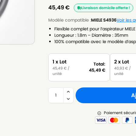
45,49
€
Livraison domicile offerte !
Modèle compatible :
MIELE S4936
Voir les 
Flexible complet pour l’aspirateur MIEL
Longueur : 1.8m – Diamètre : 35mm
100% compatible avec le modèle d’aspi
1 x Lot
2 x Lot
Total:
45,49
€
/
40,93
€
/
45,49
€
unité
unité
A
Paiement sécuri