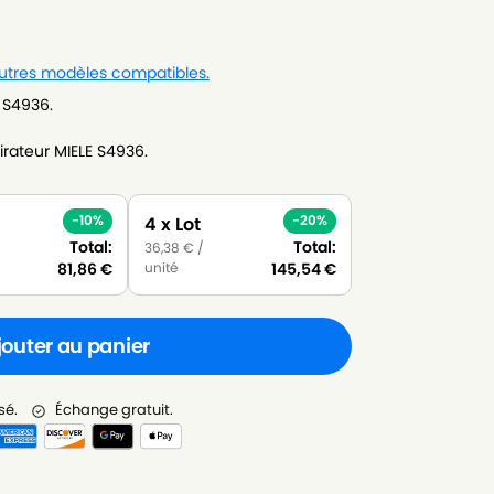
autres modèles compatibles.
E S4936.
rateur MIELE S4936.
-10%
-20%
4 x Lot
Total:
Total:
36,38
€
/
unité
81,86
€
145,54
€
jouter au panier
sé.
Échange gratuit.