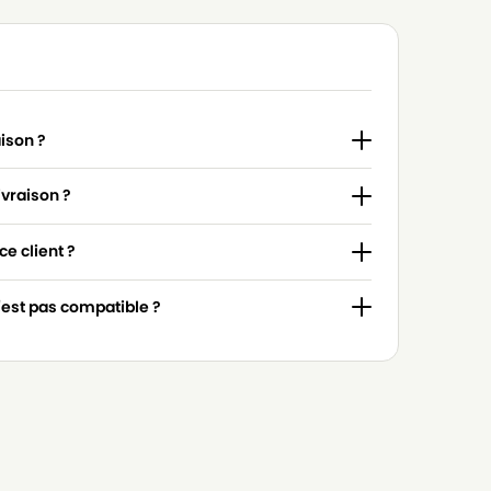
aison ?
ivraison ?
e client ?
n'est pas compatible ?