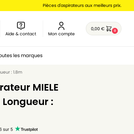
Pièces d'aspirateurs aux meilleurs prix.
0,00
€
0
Aide & contact
Mon compte
outes les marques
ueur : 1.8m
irateur MIELE
 Longueur :