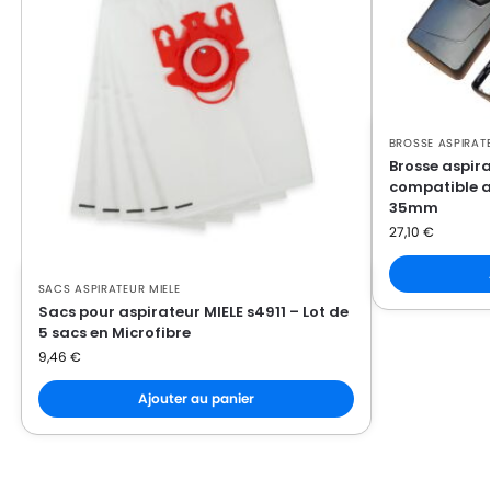
MIELE
MIELE S4511
MIELE
MIELE S4512
MIELE
MIELE S4561
MIELE
MIELE S4562
BROSSE ASPIRATE
Brosse aspira
MIELE
MIELE S4580
compatible a
35mm
MIELE
MIELE S4581
27,10
€
MIELE
MIELE S4582
SACS ASPIRATEUR MIELE
MIELE
MIELE S4711
Sacs pour aspirateur MIELE s4911 – Lot de
5 sacs en Microfibre
MIELE
MIELE S4712
9,46
€
MIELE
MIELE S4751
Ajouter au panier
MIELE
MIELE S4752
MIELE
MIELE S4753