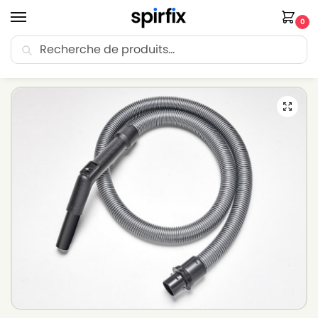
0
Recherche
🚚 Livraison Point Relais offerte dès 30€ d’achat.
Accueil
Flexible aspirateur
Flexible aspirateur MIELE
Flexible pour aspirateur MIELE S4911 – ø : 35mm Longueur : 1.8m
/
/
/