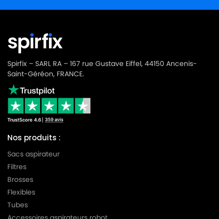
MIELE
MIELE S4778
MIELE
MIELE S4779
MIELE
MIELE S4780
Spirfix – SARL RA – 167 rue Gustave Eiffel, 44150 Ancenis-
MIELE
MIELE S4781
Saint-Géréon, FRANCE.
MIELE
MIELE S4782
MIELE
MIELE S4783
MIELE
MIELE S4784
Nos produits :
MIELE
MIELE S4785
Sacs aspirateur
MIELE
MIELE S4786
Filtres
Brosses
MIELE
MIELE S4787
Flexibles
MIELE
MIELE S4788
Tubes
Accessoires aspirateurs robot