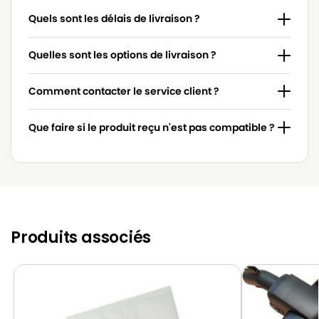
Quels sont les délais de livraison ?
MIELE
MIELE S4213
MIELE
MIELE S4221
Quelles sont les options de livraison ?
MIELE
MIELE S4222
Comment contacter le service client ?
MIELE
MIELE S4260
Que faire si le produit reçu n'est pas compatible ?
MIELE
MIELE S4261
MIELE
MIELE S4262
MIELE
MIELE S4280
MIELE
MIELE S4281
Produits associés
MIELE
MIELE S4282
MIELE
MIELE S4300
MIELE
MIELE S4510