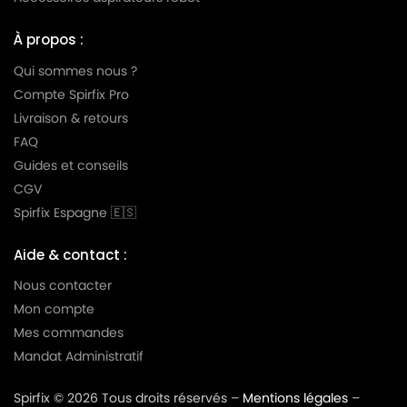
MIELE
MIELE S4789
MIELE
MIELE S4790
À propos :
MIELE
MIELE S4791
Qui sommes nous ?
Compte Spirfix Pro
MIELE
MIELE S4792
Livraison & retours
MIELE
MIELE S4793
FAQ
Guides et conseils
MIELE
MIELE S4794
CGV
MIELE
MIELE S4795
Spirfix Espagne 🇪🇸
MIELE
MIELE S4796
Aide & contact :
MIELE
MIELE S4797
Nous contacter
Mon compte
MIELE
MIELE S4798
Mes commandes
MIELE
MIELE S4799
Mandat Administratif
MIELE
MIELE S4800
Spirfix © 2026 Tous droits réservés –
Mentions légales
–