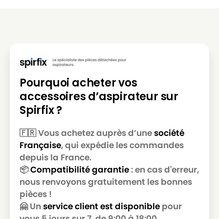
MIELE
MIELE S4754
MIELE
MIELE S4755
MIELE
MIELE S4756
MIELE
MIELE S4757
Pourquoi acheter vos
MIELE
MIELE S4758
accessoires d’aspirateur sur
MIELE
MIELE S4759
Spirfix ?
MIELE
MIELE S4760
🇫🇷 Vous achetez auprès d’une
société
MIELE
MIELE S4761
Française
, qui expédie les commandes
MIELE
MIELE S4762
depuis la France.
📦
Compatibilité garantie
: en cas d'erreur,
MIELE
MIELE S4763
nous renvoyons gratuitement les bonnes
pièces !
MIELE
MIELE S4764
🤗 Un
service client est disponible
pour
MIELE
MIELE S4765
vous 5 jours sur 7, de 9:00 à 18:00.