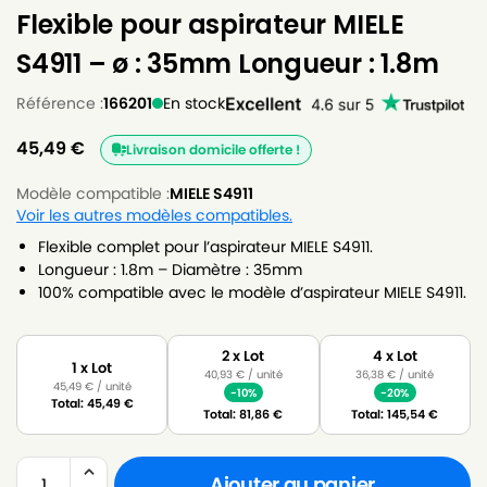
Flexible pour aspirateur MIELE
S4911 – ø : 35mm Longueur : 1.8m
Référence :
166201
En stock
45,49
€
Livraison domicile offerte !
Modèle compatible :
MIELE S4911
Voir les autres modèles compatibles.
Flexible complet pour l’aspirateur MIELE S4911.
Longueur : 1.8m – Diamètre : 35mm
100% compatible avec le modèle d’aspirateur MIELE S4911.
2 x Lot
4 x Lot
1 x Lot
40,93
€
/ unité
36,38
€
/ unité
45,49
€
/ unité
-10%
-20%
Total:
45,49
€
Total:
81,86
€
Total:
145,54
€
Ajouter au panier