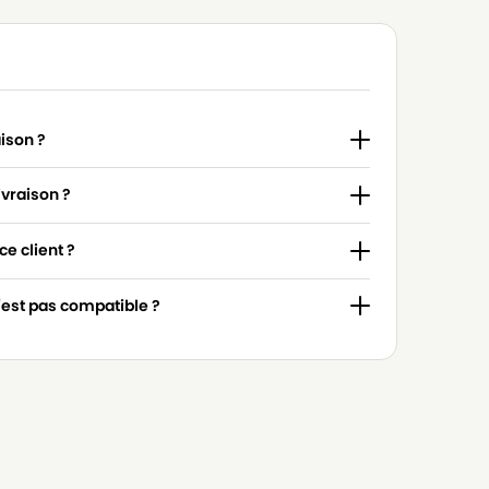
aison ?
ivraison ?
e client ?
n'est pas compatible ?