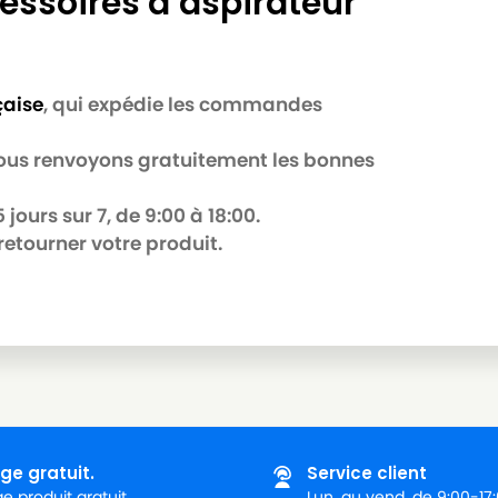
essoires d’aspirateur
çaise
, qui expédie les commandes
 nous renvoyons gratuitement les bonnes
jours sur 7, de 9:00 à 18:00.
retourner votre produit.
ge gratuit.
Service client
 produit gratuit.
Lun. au vend. de 9:00-17