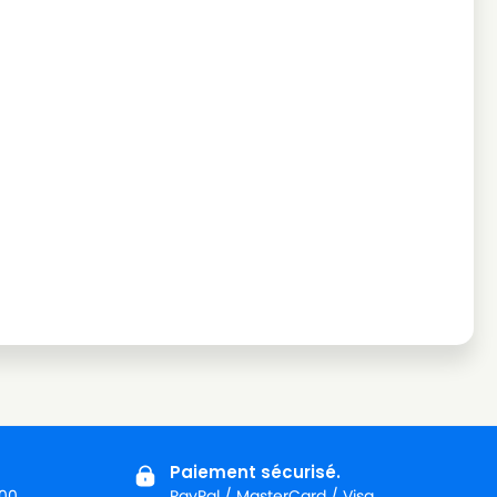
Paiement sécurisé.
:00
PayPal / MasterCard / Visa