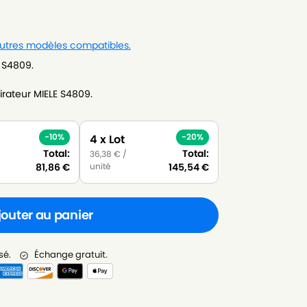
 autres modèles compatibles.
E S4809.
rateur MIELE S4809.
-10%
-20%
4 x Lot
Total:
Total:
36,38
€
/
unité
81,86
€
145,54
€
jouter au panier
sé.
Échange gratuit.