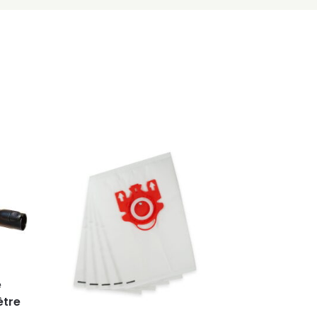
e
ètre