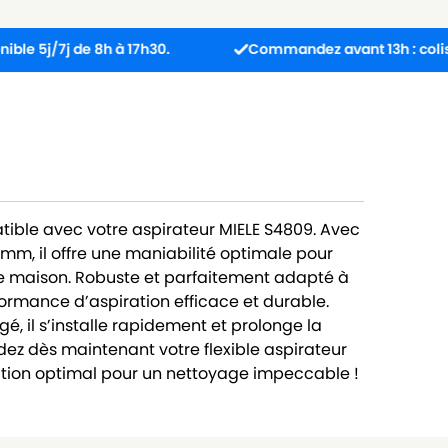
j de 8h à 17h30.
Commandez avant 13h : colis expédié
tible avec votre aspirateur MIELE S4809. Avec
mm, il offre une maniabilité optimale pour
e maison. Robuste et parfaitement adapté à
rformance d’aspiration efficace et durable.
, il s’installe rapidement et prolonge la
ez dès maintenant votre flexible aspirateur
isation optimal pour un nettoyage impeccable !