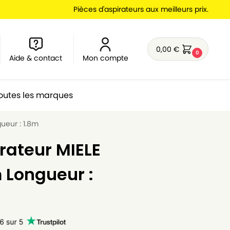
Pièces d'aspirateurs aux meilleurs prix.
0,00
€
0
Aide & contact
Mon compte
outes les marques
ueur : 1.8m
irateur MIELE
 Longueur :