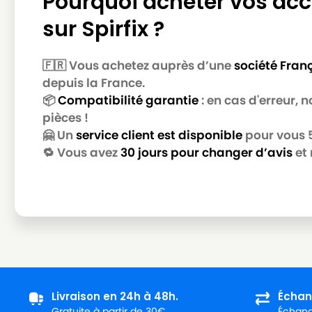
Pourquoi acheter vos acc
MIELE
MIELE S4752
sur Spirfix ?
MIELE
MIELE S4753
MIELE
MIELE S4754
🇫🇷 Vous achetez auprès d’une
société Fran
MIELE
MIELE S4755
depuis la France.
📦
Compatibilité garantie
: en cas d'erreur,
MIELE
MIELE S4756
pièces !
MIELE
MIELE S4757
🤗 Un
service client est disponible
pour vous 5 
🔁 Vous avez
30 jours pour changer d’avis
et 
MIELE
MIELE S4758
MIELE
MIELE S4759
MIELE
MIELE S4760
MIELE
MIELE S4761
MIELE
MIELE S4762
MIELE
MIELE S4763
Livraison en 24h à 48h.
Échan
Gratuite à partir de 30€.
Échange