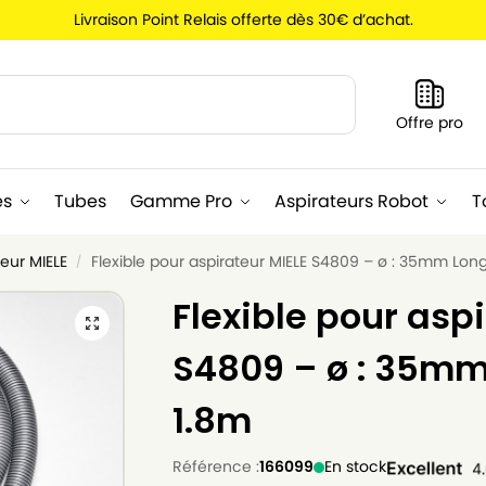
Livraison Point Relais offerte dès 30€ d’achat.
Recherche
Offre pro
es
Tubes
Gamme Pro
Aspirateurs Robot
T
teur MIELE
Flexible pour aspirateur MIELE S4809 – ø : 35mm Long
/
Flexible pour asp
S4809 – ø : 35mm
1.8m
Référence :
166099
En stock