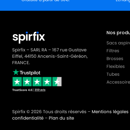
MIELE
MIELE S4764
MIELE
MIELE S4765
MIELE
MIELE S4766
Nos produi
MIELE
MIELE S4767
Sacs aspir
MIELE
MIELE S4768
Spirfix – SARL RA – 167 rue Gustave
Filtres
Eiffel, 44150 Ancenis-Saint-Géréon,
MIELE
MIELE S4769
Brosses
FRANCE.
Flexibles
MIELE
MIELE S4770
Tubes
MIELE
MIELE S4771
Accessoire
MIELE
MIELE S4772
MIELE
MIELE S4773
Spirfix © 2026 Tous droits réservés –
Mentions légales
MIELE
MIELE S4774
confidentialité
–
Plan du site
MIELE
MIELE S4775