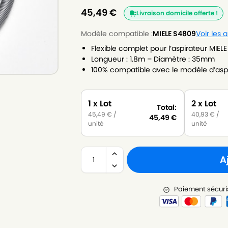
45,49
€
Livraison domicile offerte !
Modèle compatible :
MIELE S4809
Voir les
Flexible complet pour l’aspirateur MIEL
Longueur : 1.8m – Diamètre : 35mm
100% compatible avec le modèle d’aspi
1 x Lot
2 x Lot
Total:
45,49
€
/
40,93
€
/
45,49
€
unité
unité
A
Paiement sécuri