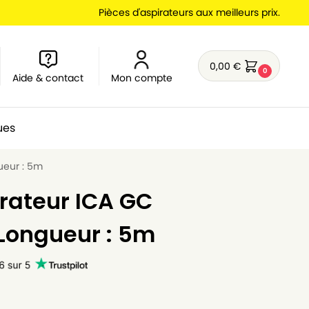
Pièces d'aspirateurs aux meilleurs prix.
0,00
€
0
Aide & contact
Mon compte
ues
ueur : 5m
irateur ICA GC
 Longueur : 5m