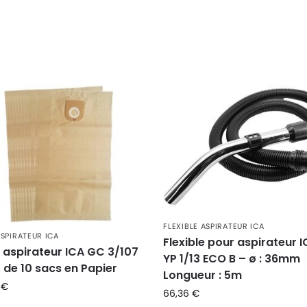
FLEXIBLE ASPIRATEUR ICA
SPIRATEUR ICA
Flexible pour aspirateur 
 aspirateur ICA GC 3/107
YP 1/13 ECO B – ø : 36mm
t de 10 sacs en Papier
Longueur : 5m
4
€
66,36
€