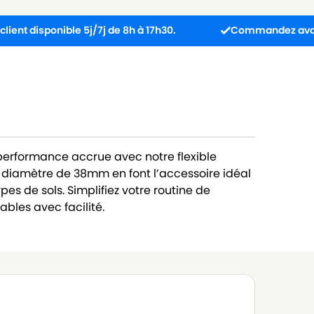
ponible 5j/7j de 8h à 17h30.
Commandez avant 13h : col
 performance accrue avec notre flexible
 diamètre de 38mm en font l’accessoire idéal
pes de sols. Simplifiez votre routine de
bles avec facilité.