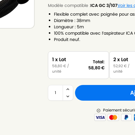
Modèle compatible :
ICA GC 3/107
Voir les
Flexible complet avec poignée pour as
Diamètre : 38mm
Longueur : 5m
100% compatible avec l’aspirateur ICA 
Produit neuf.
1 x Lot
2 x Lot
Total:
58,80
€
/
52,92
€
/
58,80
€
unité
unité
A
Paiement sécuri