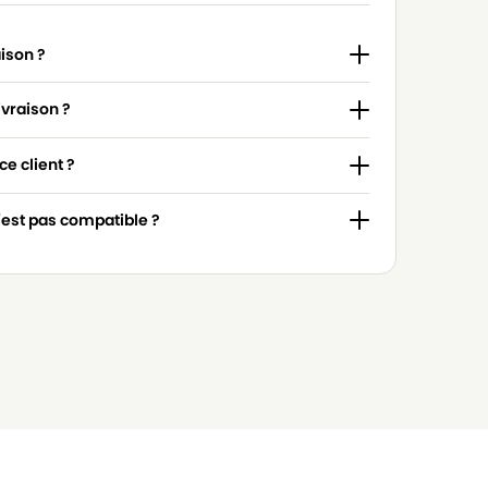
aison ?
ivraison ?
e client ?
n'est pas compatible ?