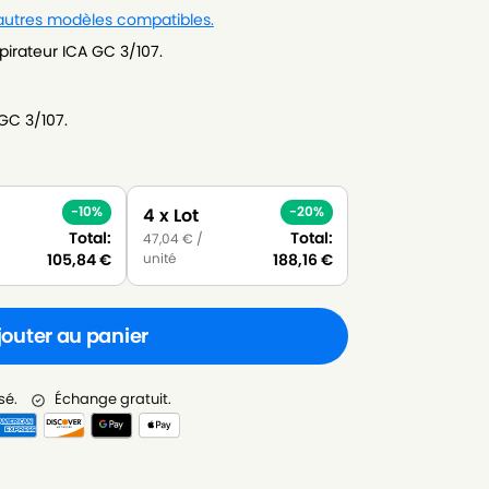
 autres modèles compatibles.
pirateur ICA GC 3/107.
GC 3/107.
-10%
-20%
4 x Lot
Total:
Total:
47,04
€
/
unité
105,84
€
188,16
€
jouter au panier
sé.
Échange gratuit.