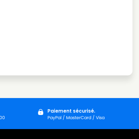
Paiement sécurisé.
:00
PayPal / MasterCard / Visa