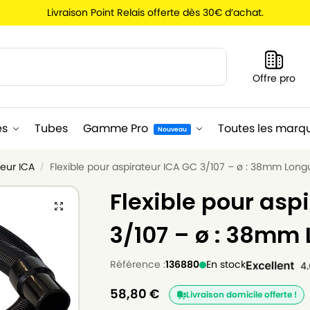
Livraison Point Relais offerte dès 30€ d’achat.
Recherche
Offre pro
es
Tubes
Gamme Pro
Toutes les marq
Nouveau
teur ICA
Flexible pour aspirateur ICA GC 3/107 – ø : 38mm Long
/
Flexible pour asp
3/107 – ø : 38mm
Référence :
136880
En stock
58,80
€
Livraison domicile offerte !