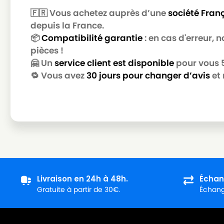
🇫🇷 Vous achetez auprès d’une
société Fran
depuis la France.
📦
Compatibilité garantie
: en cas d'erreur,
pièces !
🤗 Un
service client est disponible
pour vous 5 
🔁 Vous avez
30 jours pour changer d’avis
et 
Livraison en 24h à 48h.
Échan
Gratuite à partir de 30€.
Échange