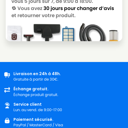
vous 5 jours sur 7, de 9:00 à 18:00.
🔁 Vous avez
30 jours pour changer d’avis
et retourner votre produit.
Livraison en 24h à 48h.
Gratuite à partir de 30€.
Échange gratuit.
Échange produit gratuit.
Service client
Lun. au vend. de 9:00-17:00
Paiement sécurisé.
PayPal / MasterCard / Visa