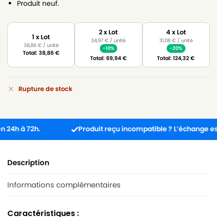
Produit neuf.
2 x Lot
4 x Lot
1 x Lot
34,97
€
/ unité
31,08
€
/ unité
38,86
€
/ unité
-10%
-20%
Total:
38,86
€
Total:
69,94
€
Total:
124,32
€
Rupture de stock
h à 72h.
Produit reçu incompatible ? L’échange est grat
Description
Informations complémentaires
Caractéristiques :