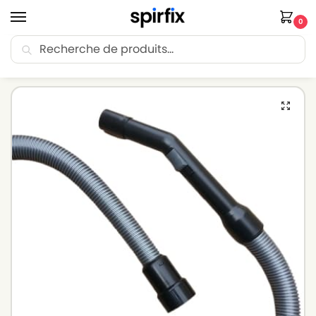
0
Recherche
🚚 Livraison Point Relais offerte dès 30€ d’achat.
Accueil
Flexible aspirateur
Flexible aspirateur HOOVER
Flexible pour aspirateur HOOVER S 4436 – ø : 37mm Longueur : 1.8m
/
/
/