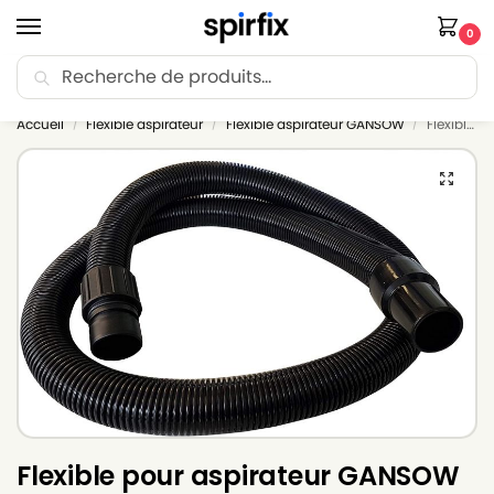
0
Recherche
🚚 Livraison Point Relais offerte dès 30€ d’achat.
Accueil
Flexible aspirateur
Flexible aspirateur GANSOW
Flexible pour aspirateur GANSOW 35 EP – ø : 38mm Longueur : 5m
/
/
/
Flexible pour aspirateur GANSOW