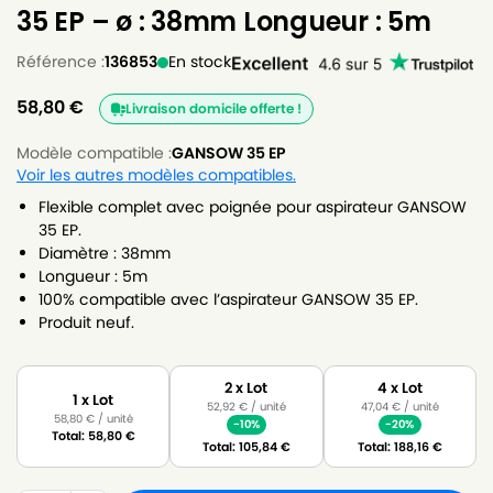
35 EP – ø : 38mm Longueur : 5m
Référence :
136853
En stock
58,80
€
Livraison domicile offerte !
Modèle compatible :
GANSOW 35 EP
Voir les autres modèles compatibles.
Flexible complet avec poignée pour aspirateur GANSOW
35 EP.
Diamètre : 38mm
Longueur : 5m
100% compatible avec l’aspirateur GANSOW 35 EP.
Produit neuf.
2 x Lot
4 x Lot
1 x Lot
52,92
€
/ unité
47,04
€
/ unité
58,80
€
/ unité
-10%
-20%
Total:
58,80
€
Total:
105,84
€
Total:
188,16
€