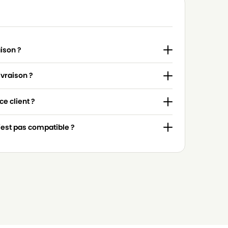
aison ?
ivraison ?
e client ?
n'est pas compatible ?