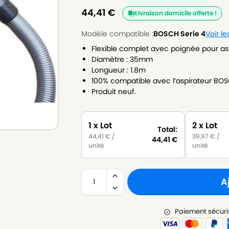
44,41
€
Livraison domicile offerte !
Modèle compatible :
BOSCH Serie 4
Voir l
Flexible complet avec poignée pour as
Diamètre : 35mm
Longueur : 1.8m
100% compatible avec l’aspirateur BOS
Produit neuf.
1 x Lot
2 x Lot
Total:
44,41
€
/
39,97
€
/
44,41
€
unité
unité
A
Paiement sécuri