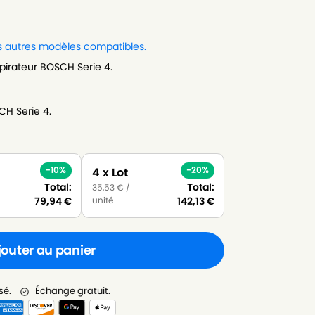
es autres modèles compatibles.
pirateur BOSCH Serie 4.
CH Serie 4.
-10%
-20%
4 x Lot
Total:
Total:
35,53
€
/
unité
79,94
€
142,13
€
jouter au panier
sé.
Échange gratuit.