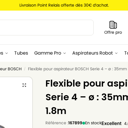
Livraison Point Relais offerte dès 30€ d’achat.
Recherche
Offre pro
es
Tubes
Gamme Pro
Aspirateurs Robot
T
ateur BOSCH
Flexible pour aspirateur BOSCH Serie 4 – ø : 35mm
/
Flexible pour asp
Serie 4 – ø : 35m
1.8m
Référence :
167899
En stock