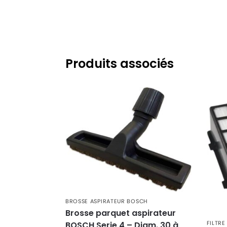
BOSCH
BOSCH LOGO BAG & BAGLESS (SE
BOSCH
BOSCH LOGO PRO PARQUET (SERI
BOSCH
BOSCH SPHERA (SERIE)
BOSCH
BOSCH SPHERA BAG & BAGLESS (S
Produits associés
BOSCH
BOSCH SPHERA PRO PARQUET (SE
BOSCH
BOSCH SPHERA PRO SILENCE (SER
BOSCH
BOSCH Serie 2
BOSCH
BOSCH Serie 4
BROSSE ASPIRATEUR BOSCH
Brosse parquet aspirateur
FILTR
BOSCH Serie 4 – Diam. 30 à