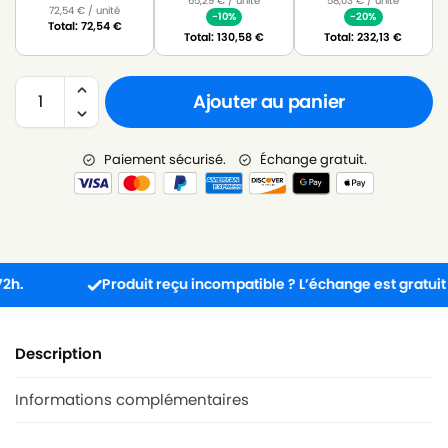
65,29
€
/ unité
58,03
€
/ unité
72,54
€
/ unité
-10%
-20%
Total:
72,54
€
Total:
130,58
€
Total:
232,13
€
Ajouter au panier
Paiement sécurisé.
Échange gratuit.
Produit reçu incompatible ? L’échange est gratuit !
Description
Informations complémentaires