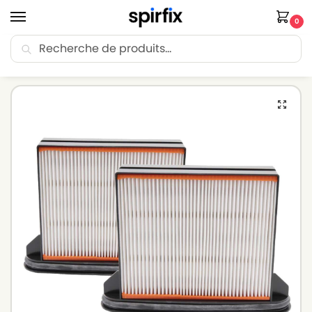
0
Recherche
🚚 Livraison Point Relais offerte dès 30€ d’achat.
Accueil
Filtre aspirateur
Filtre aspirateur STARMIX
Filtre pour aspirateur STARMIX ISC – Lot de 2 filtres
/
/
/