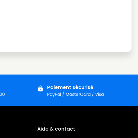
Paiement sécurisé.
:00
PayPal / MasterCard / Visa
Aide & contact :