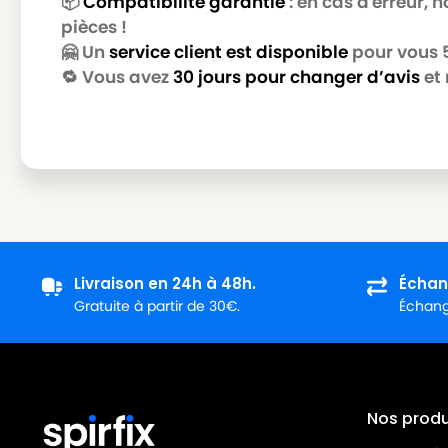
📦
Compatibilité garantie
: en cas d'erreur,
pièces !
SIEMENS
SIEMENS VSZ61245GB04
🤗 Un
service client est disponible
pour vous 5 
SIEMENS
SIEMENS VSZ6125501
🔁 Vous avez
30 jours pour changer d’avis
et 
SIEMENS
SIEMENS VSZ6126001
SIEMENS
SIEMENS VSZ6126004
SIEMENS
SIEMENS VSZ61262
SIEMENS
SIEMENS VSZ6126201
SIEMENS
SIEMENS VSZ6126202
Livraison en 24h à 48h.
Échan
SIEMENS
SIEMENS VSZ61262CH01
Gratuite à partir de 30€.
Échange
SIEMENS
SIEMENS VSZ6126501
SIEMENS
SIEMENS VSZ6129001
SIEMENS
SIEMENS VSZ6129004
Nos produi