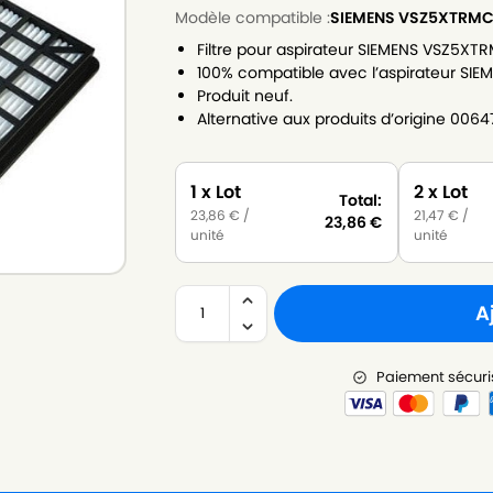
Modèle compatible :
SIEMENS VSZ5XTRMC
Filtre pour aspirateur SIEMENS VSZ5XT
100% compatible avec l’aspirateur SI
Produit neuf.
Alternative aux produits d’origine 00
1 x Lot
2 x Lot
Total:
23,86
€
/
21,47
€
/
23,86
€
unité
unité
A
Paiement sécuri