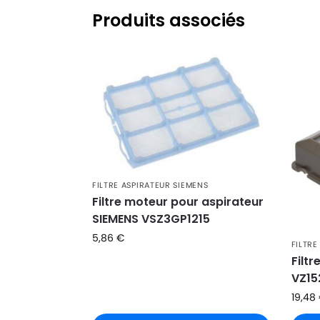
SIEMENS
SIEMENS VSZ59999
Produits associés
SIEMENS
SIEMENS VSZ5GP126401
SIEMENS
SIEMENS VSZ5GP126406
SIEMENS
SIEMENS VSZ5GP1265
SIEMENS
SIEMENS VSZ5GPX101
SIEMENS
SIEMENS VSZ5GPX201
SIEMENS
SIEMENS VSZ5XTRM01
FILTRE ASPIRATEUR SIEMENS
Filtre moteur pour aspirateur
SIEMENS
SIEMENS VSZ5XTRM301
SIEMENS VSZ3GP1215
SIEMENS
SIEMENS VSZ5XTRM304
5,86
€
FILTRE
SIEMENS
SIEMENS VSZ5XTRM501
Filt
VZ15
SIEMENS
SIEMENS VSZ5XTRM504
19,48
SIEMENS
SIEMENS VSZ5XTRMCH01