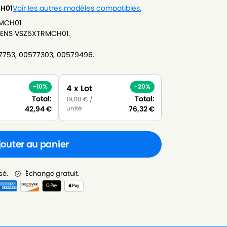
H01
Voir les autres modèles compatibles.
RMCH01
EMENS VSZ5XTRMCH01.
647753, 00577303, 00579496.
-10%
-20%
4 x Lot
Total:
Total:
19,08
€
/
unité
42,94
€
76,32
€
jouter au panier
sé.
Échange gratuit.