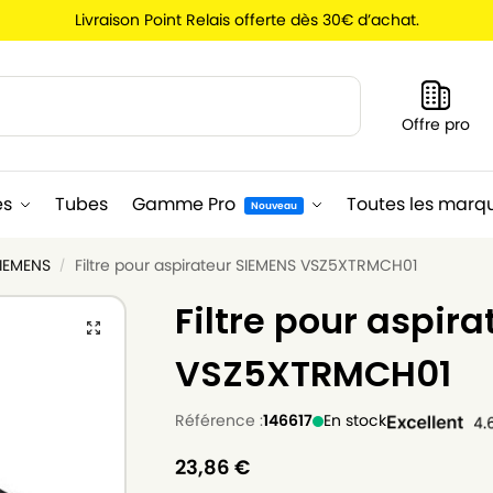
Livraison Point Relais offerte dès 30€ d’achat.
Recherche
Offre pro
es
Tubes
Gamme Pro
Toutes les marq
Nouveau
SIEMENS
Filtre pour aspirateur SIEMENS VSZ5XTRMCH01
/
Filtre pour aspir
VSZ5XTRMCH01
Référence :
146617
En stock
23,86
€