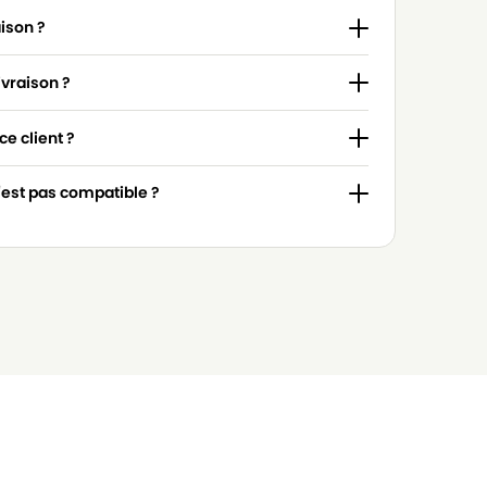
aison ?
ivraison ?
e client ?
n'est pas compatible ?