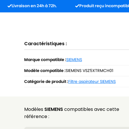
raison en 24h à 72h.
Produit reçu incompatible ? L’écha
Caractéristiques :
Marque compatible :
SIEMENS
Modèle compatible :
SIEMENS VSZ5XTRMCH01
Catégorie de produit :
Filtre aspirateur SIEMENS
Modèles
SIEMENS
compatibles avec cette
référence :