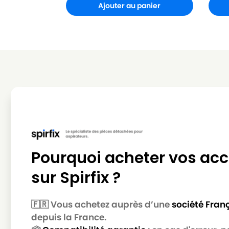
Ajouter au panier
SIEMENS
SIEMENS VSZ6
SIEMENS
SIEMENS VSZ60000
SIEMENS
SIEMENS VSZ6122201
SIEMENS
SIEMENS VSZ6122302
SIEMENS
SIEMENS VSZ6122304
SIEMENS
SIEMENS VSZ6122502
SIEMENS
SIEMENS VSZ6122504
SIEMENS
SIEMENS VSZ61240
Pourquoi acheter vos acc
SIEMENS
SIEMENS VSZ6124001
sur Spirfix ?
SIEMENS
SIEMENS VSZ6124004
🇫🇷 Vous achetez auprès d’une
société Fran
SIEMENS
SIEMENS VSZ6124401
depuis la France.
SIEMENS
SIEMENS VSZ61245GB01