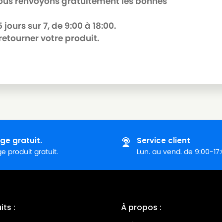
 nous renvoyons gratuitement les bonnes
jours sur 7, de 9:00 à 18:00.
retourner votre produit.
ge gratuit.
Service client
 produit gratuit.
Lun. au vend. de 9:00-17
ts :
À propos :