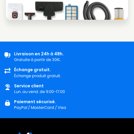
SIEMENS
SIEMENS VSZ612M101
SIEMENS
SIEMENS VSZ612M104
SIEMENS
SIEMENS VSZ6222201
SIEMENS
SIEMENS VSZ6222203
SIEMENS
SIEMENS VSZ6222204
Livraison en 24h à 48h.
Gratuite à partir de 30€.
SIEMENS
SIEMENS VSZ6252201
Échange gratuit.
Échange produit gratuit.
SIEMENS
SIEMENS VSZ6252202
Service client
SIEMENS
SIEMENS VSZ6252203
Lun. au vend. de 9:00-17:00
SIEMENS
SIEMENS VSZ6253201
Paiement sécurisé.
PayPal / MasterCard / Visa
SIEMENS
SIEMENS VSZ6253203
SIEMENS
SIEMENS VSZ6254101
SIEMENS
SIEMENS VSZ6254103