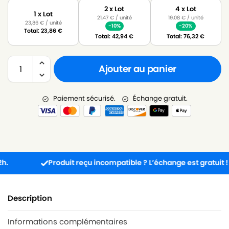
2 x Lot
4 x Lot
1 x Lot
21,47
€
/ unité
19,08
€
/ unité
23,86
€
/ unité
-10%
-20%
Total:
23,86
€
Total:
42,94
€
Total:
76,32
€
Ajouter au panier
Paiement sécurisé.
Échange gratuit.
Produit reçu incompatible ? L’échange est gratuit !
Description
Informations complémentaires