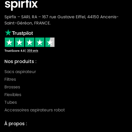
SIEMENS
SIEMENS VSZ6254401
Spirfix – SARL RA – 167 rue Gustave Eiffel, 44150 Ancenis-
SIEMENS
SIEMENS VSZ6254403
Saint-Géréon, FRANCE.
SIEMENS
SIEMENS VSZ62545GB01
SIEMENS
SIEMENS VSZ62545GB03
SIEMENS
SIEMENS VSZ69999
Nos produits :
SIEMENS
SIEMENS VSZ6FCB01
Sacs aspirateur
SIEMENS
SIEMENS VSZ6GP126201
Filtres
Brosses
SIEMENS
SIEMENS VSZ6GP126601
Flexibles
SIEMENS
SIEMENS VSZ6GP126604
Tubes
Accessoires aspirateurs robot
SIEMENS
SIEMENS VSZ6GP12CH01
SIEMENS
SIEMENS VSZ6GP12CH04
À propos :