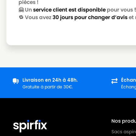
pièces !
SIEMENS
SIEMENS VS06G1668
🤗 Un
service client est disponible
pour vous 5 
SIEMENS
SIEMENS VS06G1700
🔁 Vous avez
30 jours pour changer d’avis
et 
SIEMENS
SIEMENS VS06G170RU
SIEMENS
SIEMENS VS06G1800
SIEMENS
SIEMENS VS06G1800/01
SIEMENS
SIEMENS VS06G1800/03
SIEMENS
SIEMENS VS06G1800/09
Livraison en 24h à 48h.
Échan
SIEMENS
SIEMENS VS06G1801
Gratuite à partir de 30€.
Échange
SIEMENS
SIEMENS VS06G1802
SIEMENS
SIEMENS VS06G1803
SIEMENS
SIEMENS VS06G180RU
Nos produi
Sacs aspir
SIEMENS
SIEMENS VS06G1812