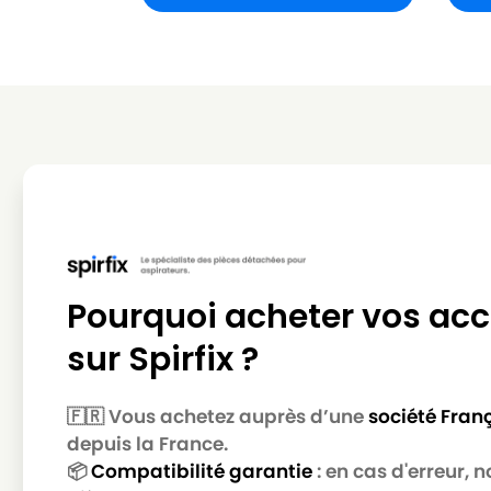
SIEMENS
SIEMENS VS05G2555
SIEMENS
SIEMENS VS06G1266
SIEMENS
SIEMENS VS06G126CH
SIEMENS
SIEMENS VS06G1466
SIEMENS
SIEMENS VS06G1600
SIEMENS
SIEMENS VS06G1600/01
SIEMENS
SIEMENS VS06G1600/03
SIEMENS
SIEMENS VS06G1600/09
Pourquoi acheter vos acc
SIEMENS
SIEMENS VS06G1601
sur Spirfix ?
SIEMENS
SIEMENS VS06G160RU
🇫🇷 Vous achetez auprès d’une
société Fran
SIEMENS
SIEMENS VS06G1666
depuis la France.
SIEMENS
SIEMENS VS06G1667
📦
Compatibilité garantie
: en cas d'erreur,