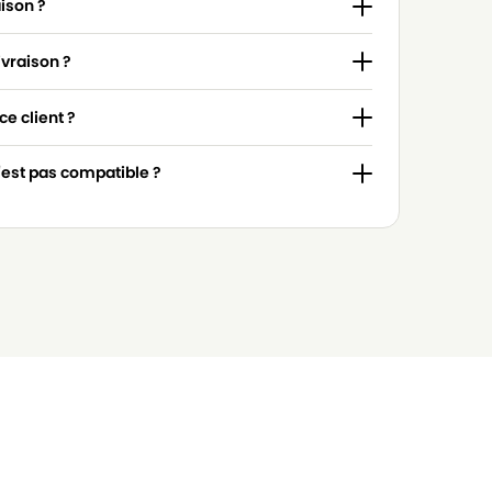
aison ?
ivraison ?
e client ?
n'est pas compatible ?