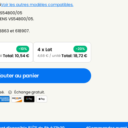
5
Voir les autres modèles compatibles.
 VS54B00/05
EMENS VS54B00/05.
78863 et 618907.
4 x Lot
-10%
-20%
Total:
10,54
€
Total:
18,72
€
té
4,68
€
/ unité
jouter au panier
sé.
Échange gratuit.