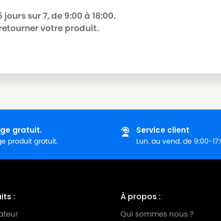
jours sur 7, de 9:00 à 18:00.
retourner votre produit.
ge gratuit.
Service client
 produit gratuit.
Lun. au vend. de 9:00-17
ts :
À propos :
ateur
Qui sommes nous ?