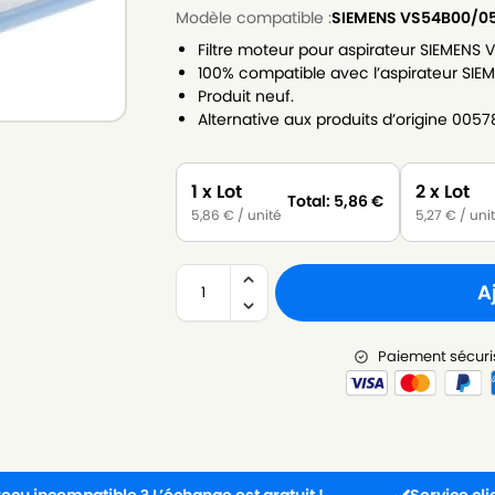
Modèle compatible :
SIEMENS VS54B00/0
Filtre moteur pour aspirateur SIEMENS
100% compatible avec l’aspirateur SI
Produit neuf.
Alternative aux produits d’origine 005
1 x Lot
2 x Lot
Total:
5,86
€
5,86
€
/ unité
5,27
€
/ uni
A
Paiement sécuri