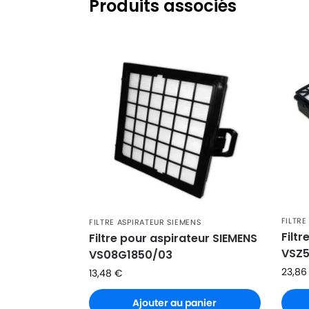
Produits associés
SIEMENS
SIEMENS VS04G2081
SIEMENS
SIEMENS VS04G2100
SIEMENS
SIEMENS VS04G2200
SIEMENS
SIEMENS VS04G2300
SIEMENS
SIEMENS VS04G230006
SIEMENS
SIEMENS VS04G2301
SIEMENS
SIEMENS VS04G230106
SIEMENS
SIEMENS VS04G2400
FILTRE
FILTRE ASPIRATEUR SIEMENS
SIEMENS
SIEMENS VS04G2502
Filt
Filtre pour aspirateur SIEMENS
VSZ
VS08G1850/03
SIEMENS
SIEMENS VS05G2510
23,8
13,48
€
SIEMENS
SIEMENS VS05G251003
Ajouter au panier