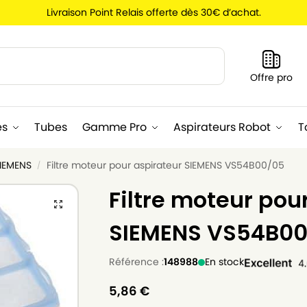
Livraison Point Relais offerte dès 30€ d’achat.
Recherche
Offre pro
es
Tubes
Gamme Pro
Aspirateurs Robot
T
SIEMENS
Filtre moteur pour aspirateur SIEMENS VS54B00/05
/
Filtre moteur pou
SIEMENS VS54B0
Référence :
148988
En stock
5,86
€