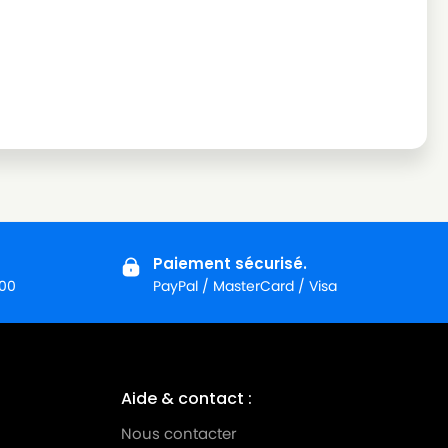
Paiement sécurisé.
:00
PayPal / MasterCard / Visa
Aide & contact :
Nous contacter