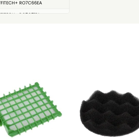
FFITECH+ RO7C66EA
FITECH+ RO7C71EA
FFITECH+ RO7C89EA
tech RO7C30
tech RO7C36
 RO7B11EA
 RO7B13EA
B RO7B13
7C RO7C32
7C RO7C66
7C RO7C71
7C RO7C89