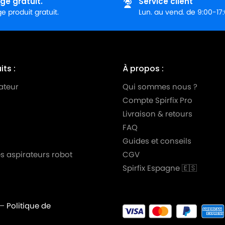
ge gratuit.
Service client
 produit gratuit.
Lun. au vend. de 9:00-17
ts :
À propos :
ateur
Qui sommes nous ?
Compte Spirfix Pro
Livraison & retours
FAQ
Guides et conseils
s aspirateurs robot
CGV
Spirfix Espagne 🇪🇸
–
Politique de