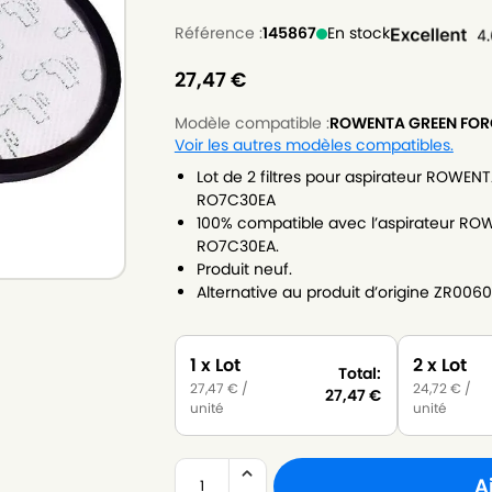
Référence :
145867
En stock
27,47
€
Modèle compatible :
ROWENTA GREEN FOR
Voir les autres modèles compatibles.
Lot de 2 filtres pour aspirateur ROW
RO7C30EA
100% compatible avec l’aspirateur R
RO7C30EA.
Produit neuf.
Alternative au produit d’origine ZR0060
1 x Lot
2 x Lot
Total:
27,47
€
/
24,72
€
/
27,47
€
unité
unité
A