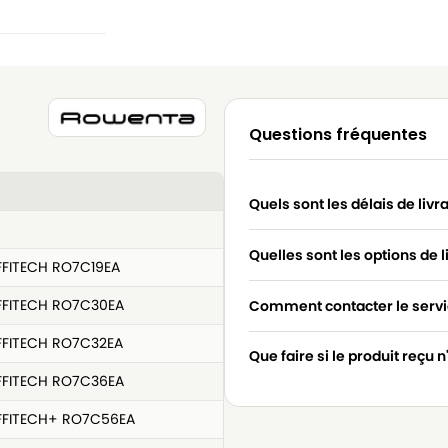
Questions fréquentes
Quels sont les délais de livr
Quelles sont les options de l
FITECH RO7C19EA
FITECH RO7C30EA
Comment contacter le servic
FITECH RO7C32EA
Que faire si le produit reçu 
FITECH RO7C36EA
FFITECH+ RO7C56EA