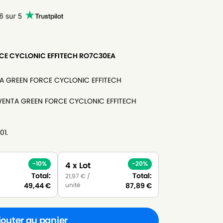
CE CYCLONIC EFFITECH RO7C30EA
ENTA GREEN FORCE CYCLONIC EFFITECH
OWENTA GREEN FORCE CYCLONIC EFFITECH
01.
-10%
-20%
4 x Lot
Total:
Total:
21,97
€
/
unité
49,44
€
87,89
€
jouter au panier