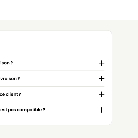
aison ?
ivraison ?
e client ?
n'est pas compatible ?