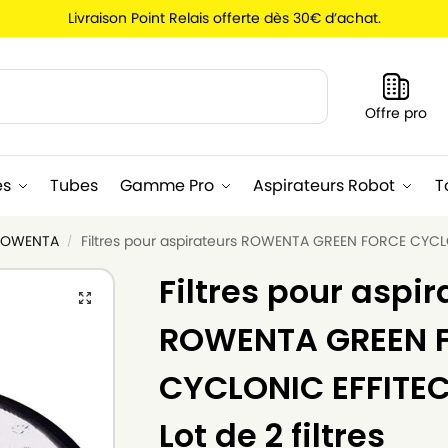
Livraison Point Relais offerte dès 30€ d’achat.
Recherche
Offre pro
es
Tubes
Gamme Pro
Aspirateurs Robot
T
r ROWENTA
Filtres pour aspirateurs ROWENTA GREEN FORCE CYCLO
/
Filtres pour aspir
ROWENTA GREEN 
CYCLONIC EFFITE
Lot de 2 filtres