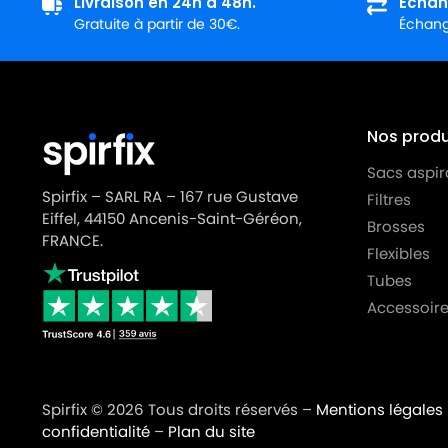
Livraison en 24h à 48h.
Échan
Gratuite à partir de 30€.
Échange
ROWENTA
ROWENTA RO6993EA
ROWENTA
ROWENTA RO6993EA/410
ROWENTA
ROWENTA RO7212EA/411
Nos produi
ROWENTA
ROWENTA RO7213EA/411
Sacs aspir
ROWENTA
ROWENTA RO7223EA/410
Spirfix – SARL RA – 167 rue Gustave
Filtres
Eiffel, 44150 Ancenis-Saint-Géréon,
ROWENTA
ROWENTA RO7223EA/411
Brosses
FRANCE.
Flexibles
ROWENTA
ROWENTA RO7224EA/410
Tubes
ROWENTA
ROWENTA RO7224EA/411
Accessoire
ROWENTA
ROWENTA RO7230EA/411
ROWENTA
ROWENTA RO7234EA/410
Spirfix © 2026 Tous droits réservés –
Mentions légales
ROWENTA
ROWENTA RO7234EA/411
confidentialité
–
Plan du site