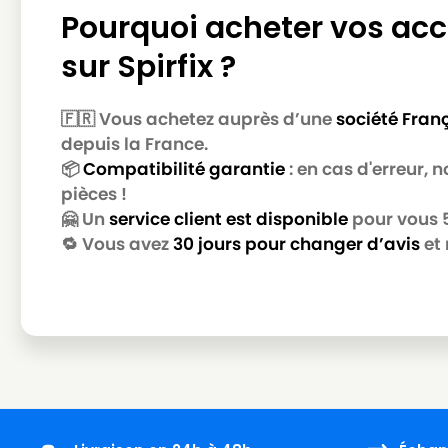
Pourquoi acheter vos acc
ROWENTA
ROWENTA RO6950EA/410
sur Spirfix ?
ROWENTA
ROWENTA RO6951EA
ROWENTA
ROWENTA RO6951EA/410
🇫🇷 Vous achetez auprès d’une
société Fran
ROWENTA
ROWENTA RO6952EA/410
depuis la France.
📦
Compatibilité garantie
: en cas d'erreur,
ROWENTA
ROWENTA RO6954EA/410
pièces !
ROWENTA
ROWENTA RO6962EA
🤗 Un
service client est disponible
pour vous 5 
🔁 Vous avez
30 jours pour changer d’avis
et 
ROWENTA
ROWENTA RO6962EA/410
ROWENTA
ROWENTA RO6963EA
ROWENTA
ROWENTA RO6963EA/410
ROWENTA
ROWENTA RO6971EA/410
ROWENTA
ROWENTA RO6984EA
ROWENTA
ROWENTA RO6984EA/410