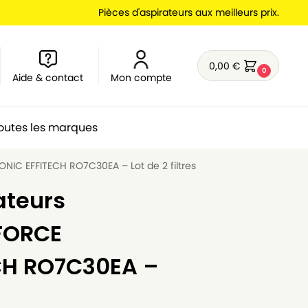
Pièces d'aspirateurs aux meilleurs prix.
0,00
€
0
Aide & contact
Mon compte
outes les marques
NIC EFFITECH RO7C30EA – Lot de 2 filtres
ateurs
FORCE
CH RO7C30EA –