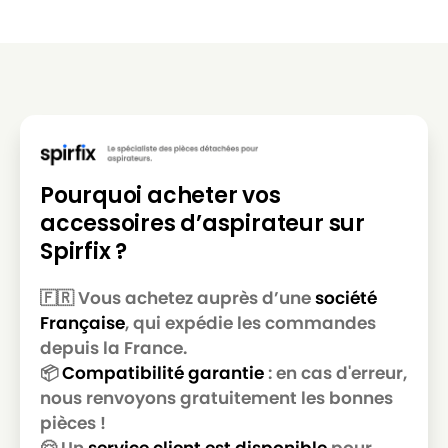
ROWENTA Compact Power Cyclonic
ROWENTA
RO3799
ROWENTA
ROWENTA Compact Power RO3951
ROWENTA
ROWENTA Compact Power RO3957
ROWENTA
ROWENTA Compact Power RO3995
ROWENTA
ROWENTA Compact Power XXL RO4823
Pourquoi acheter vos
accessoires d’aspirateur sur
ROWENTA
ROWENTA Compact Power XXL RO4825
Spirfix ?
ROWENTA
ROWENTA Compact Power XXL RO4826
🇫🇷 Vous achetez auprès d’une
société
ROWENTA
ROWENTA Compact Power XXL RO4853
Française
, qui expédie les commandes
ROWENTA
ROWENTA Compact Power XXL RO4855
depuis la France.
📦
Compatibilité garantie
: en cas d'erreur,
ROWENTA
ROWENTA Compact Power XXL RO4859
nous renvoyons gratuitement les bonnes
ROWENTA
ROWENTA Compact Power XXL RO4871
pièces !
🤗 Un
service client est disponible
pour