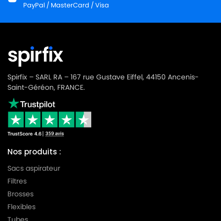
ROWENTA
ROWENTA RO3759EA
PayPal / MasterCard / Visa
ROWENTA
ROWENTA RO3760EA
ROWENTA
ROWENTA RO3761EA
ROWENTA
ROWENTA RO3766EA
Spirfix – SARL RA – 167 rue Gustave Eiffel, 44150 Ancenis-
ROWENTA
ROWENTA RO3784EA
Saint-Géréon, FRANCE.
ROWENTA
ROWENTA RO3785EA
ROWENTA
ROWENTA RO3786EA
ROWENTA
ROWENTA RO3796EA
Nos produits :
ROWENTA
ROWENTA RO3798EA
Sacs aspirateur
ROWENTA
ROWENTA RO3799EA
Filtres
ROWENTA
ROWENTA RO4811EA
Brosses
Flexibles
ROWENTA
ROWENTA RO4825EA
Tubes