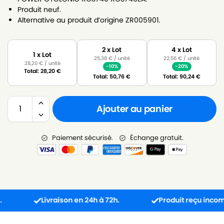
Produit neuf.
Alternative au produit d’origine ZR005901.
2 x Lot
4 x Lot
1 x Lot
25,38
€
/ unité
22,56
€
/ unité
28,20
€
/ unité
-10%
-20%
Total:
28,20
€
Total:
50,76
€
Total:
90,24
€
Ajouter au panier
Paiement sécurisé.
Échange gratuit.
Livraison en 24h à 72h.
Produit reçu incompatibl