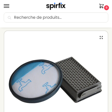
0
Recherche
🚚 Livraison Point Relais offerte dès 30€ d’achat.
Accueil
Filtre aspirateur
Filtre aspirateur ROWENTA
Filtres pour aspirateurs ROWENTA COMPACT POWER CYCLONIC RO3740 RO3745EA – Lot de 2 filtres
/
/
/