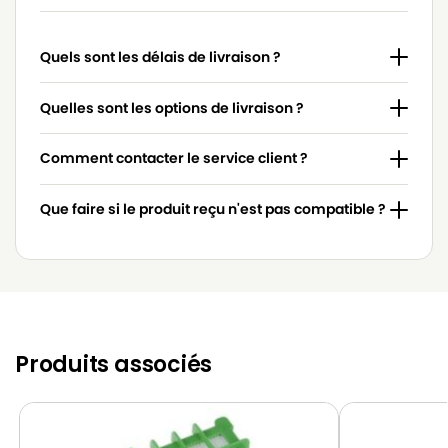
ROWENTA COMPACT POWER CYCLONIC
ROWENTA
RO3740 RO3745EA
Quels sont les délais de livraison ?
ROWENTA COMPACT POWER CYCLONIC
ROWENTA
RO3798EA
Quelles sont les options de livraison ?
ROWENTA Compact Power Cyclonic
ROWENTA
Comment contacter le service client ?
RO3716EA
ROWENTA Compact Power Cyclonic
ROWENTA
Que faire si le produit reçu n'est pas compatible ?
RO3733
ROWENTA Compact Power Cyclonic
ROWENTA
RO3745
ROWENTA Compact Power Cyclonic
ROWENTA
RO3753
Produits associés
ROWENTA Compact Power Cyclonic
ROWENTA
RO3753EA
ROWENTA Compact Power Cyclonic
ROWENTA