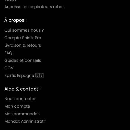
ROWENTA
ROWENTA RO4853EA
Accessoires aspirateurs robot
ROWENTA
ROWENTA RO4855EA
À propos :
ROWENTA
ROWENTA RO4871EA
Qui sommes nous ?
Compte Spirfix Pro
ROWENTA
ROWENTA RO4873EA
Livraison & retours
ROWENTA
ROWENTA RO4881EA
FAQ
ROWENTA
ROWENTA RP3721EA
Guides et conseils
CGV
Spirfix Espagne 🇪🇸
Aide & contact :
Nous contacter
Mon compte
Mes commandes
Mandat Administratif