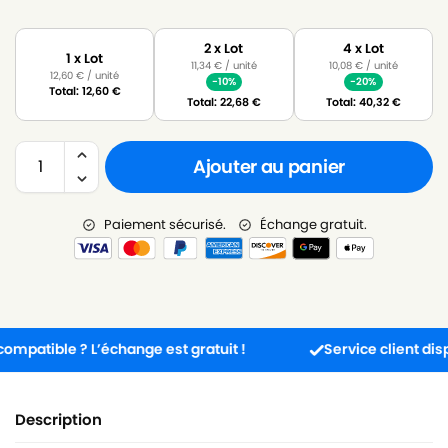
2 x Lot
4 x Lot
1 x Lot
11,34
€
/ unité
10,08
€
/ unité
12,60
€
/ unité
-10%
-20%
Total:
12,60
€
Total:
22,68
€
Total:
40,32
€
Ajouter au panier
Paiement sécurisé.
Échange gratuit.
tible ? L’échange est gratuit !
Service client disponib
Description