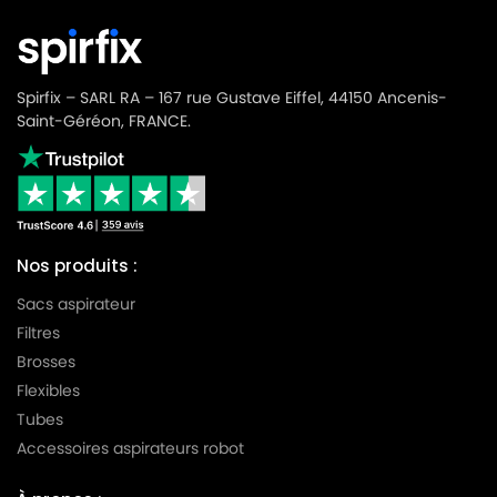
ROWENTA
ROWENTA RO4723EA/410
ROWENTA
ROWENTA RO4725
Spirfix – SARL RA – 167 rue Gustave Eiffel, 44150 Ancenis-
ROWENTA
ROWENTA RO4725EA/410
Saint-Géréon, FRANCE.
ROWENTA
ROWENTA RO4725FA/410
ROWENTA
ROWENTA RO4727
ROWENTA
ROWENTA RO472711/410
Nos produits :
ROWENTA
ROWENTA RO4729
Sacs aspirateur
ROWENTA
ROWENTA RO472911/410
Filtres
Brosses
ROWENTA
ROWENTA RO4733
Flexibles
ROWENTA
ROWENTA RO473311/410
Tubes
Accessoires aspirateurs robot
ROWENTA
ROWENTA RO4733FA/410
ROWENTA
ROWENTA RO4733FA/411