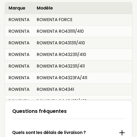
Marque
Modèle
ROWENTA
ROWENTA FORCE
ROWENTA
ROWENTA RO431111/410
ROWENTA
ROWENTA RO431311/410
ROWENTA
ROWENTA RO432311/410
ROWENTA
ROWENTA RO432311/411
ROWENTA
ROWENTA RO4323FA/411
ROWENTA
ROWENTA RO4341
ROWENTA
ROWENTA RO434101/410
Questions fréquentes
ROWENTA
ROWENTA RO434111/410
ROWENTA
ROWENTA RO434111/411
Quels sont les délais de livraison ?
ROWENTA
ROWENTA RO434311/410