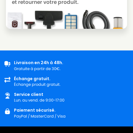
et retourner votre produit.
ROWENTA
ROWENTA RO4649EA/410
ROWENTA
ROWENTA RO466201/411
ROWENTA
ROWENTA RO466211/410
ROWENTA
ROWENTA RO466211/411
ROWENTA
ROWENTA RO4721
ROWENTA
ROWENTA RO4721EA/410
Livraison en 24h à 48h.
Gratuite à partir de 30€.
ROWENTA
ROWENTA RO4721FA/410
Échange gratuit.
Échange produit gratuit.
ROWENTA
ROWENTA RO4721FA/411
Service client
ROWENTA
ROWENTA RO4721FB/410
Lun. au vend. de 9:00-17:00
ROWENTA
ROWENTA RO4723
Paiement sécurisé.
PayPal / MasterCard / Visa
ROWENTA
ROWENTA RO472311/410
ROWENTA
ROWENTA RO472311/411