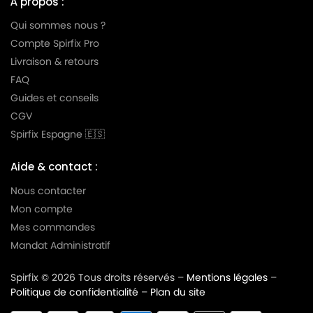
À propos :
ROWENTA
ROWENTA RO4743
Qui sommes nous ?
Compte Spirfix Pro
ROWENTA
ROWENTA RO474311/410
Livraison & retours
ROWENTA
ROWENTA RO4745EA/410
FAQ
Guides et conseils
ROWENTA
ROWENTA RO4762
CGV
ROWENTA
ROWENTA RO476211/410
Spirfix Espagne 🇪🇸
ROWENTA
ROWENTA RO554511/410
Aide & contact :
ROWENTA
ROWENTA RO5555WA/410
Nous contacter
Mon compte
ROWENTA
ROWENTA RO556511/410
Mes commandes
ROWENTA
ROWENTA RO5565WA/410
Mandat Administratif
ROWENTA
ROWENTA RO562911/410
Spirfix © 2026 Tous droits réservés –
Mentions légales
–
ROWENTA
ROWENTA RO563511/410
Politique de confidentialité
–
Plan du site