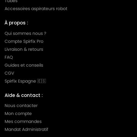
Tubes
Accessoires aspirateurs robot
MIELE
MIELE S256i
MIELE
MIELE S290
À propos :
MIELE
MIELE S291
Qui sommes nous ?
Compte Spirfix Pro
MIELE
MIELE S300i
Livraison & retours
MIELE
MIELE S301i
FAQ
Guides et conseils
MIELE
MIELE S302i
CGV
MIELE
MIELE S303i
Spirfix Espagne 🇪🇸
MIELE
MIELE S304i
Aide & contact :
MIELE
MIELE S305i
Nous contacter
Mon compte
MIELE
MIELE S306i
Mes commandes
MIELE
MIELE S307i
Mandat Administratif