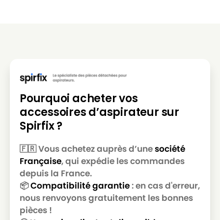
MIELE
MIELE MAGIC MINT
MIELE
MIELE MEDICAIR PLUS
MIELE
MIELE METEOR
MIELE
MIELE METEOR C AIRCLEAN
MIELE
MIELE METEOR COMPACT
Pourquoi acheter vos
MIELE
MIELE METEOR GT
accessoires d’aspirateur sur
MIELE
MIELE METEOR M
Spirfix ?
MIELE
MIELE METEOR PLUS
🇫🇷 Vous achetez auprès d’une
société
MIELE
MIELE METEOR VERT
Française
, qui expédie les commandes
MIELE
MIELE MONDIA 1500
depuis la France.
📦
Compatibilité garantie
: en cas d'erreur,
MIELE
MIELE MONDIA C
nous renvoyons gratuitement les bonnes
pièces !
MIELE
MIELE MONDIA JS