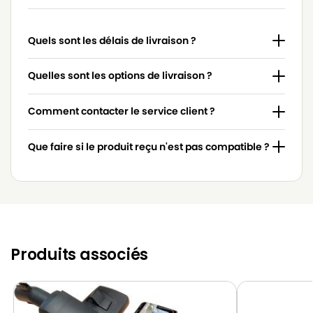
MIELE
MIELE BLUE MAGIC
Quels sont les délais de livraison ?
MIELE
MIELE BLUE MAGIC 2000
MIELE
MIELE BLUE MOON
Quelles sont les options de livraison ?
MIELE
MIELE BRILLANT
Comment contacter le service client ?
MIELE
MIELE CALYPSO
Que faire si le produit reçu n'est pas compatible ?
MIELE
MIELE CAT & DOG 2000
MIELE
MIELE CAT & DOG 700
MIELE
MIELE CAT & DOG PLUS
MIELE
MIELE COSMOS
Produits associés
MIELE
MIELE ELEC 2000
MIELE
MIELE ELECTRO 2000