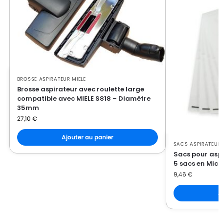
MIELE
MIELE ELECTRONIC 3800
MIELE
MIELE EUROSTAR
MIELE
MIELE EXQUISIT C
MIELE
MIELE EXQUISIT GTI
MIELE
MIELE EXQUISIT M
BROSSE ASPIRATEUR MIELE
Brosse aspirateur avec roulette large
MIELE
MIELE EXQUISIT N
compatible avec MIELE S818 – Diamètre
35mm
MIELE
MIELE EXQUISIT SE
27,10
€
MIELE
MIELE EXQUISIT XS
Ajouter au panier
SACS ASPIRATEUR
MIELE
MIELE FLAMENCO
Sacs pour asp
5 sacs en Mic
MIELE
MIELE GOLD 2000
9,46
€
MIELE
MIELE GREEN MAGIC 2000
MIELE
MIELE HARDFLOOR