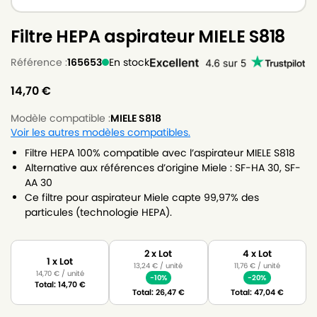
Filtre HEPA aspirateur MIELE S818
Référence :
165653
En stock
14,70
€
Modèle compatible :
MIELE S818
Voir les autres modèles compatibles.
Filtre HEPA 100% compatible avec l’aspirateur MIELE S818
Alternative aux références d’origine Miele : SF-HA 30, SF-
AA 30
Ce filtre pour aspirateur Miele capte 99,97% des
particules (technologie HEPA).
2 x Lot
4 x Lot
1 x Lot
13,24
€
/ unité
11,76
€
/ unité
14,70
€
/ unité
-10%
-20%
Total:
14,70
€
Total:
26,47
€
Total:
47,04
€