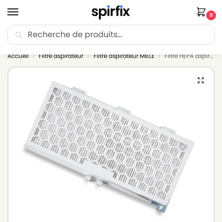
0
Recherche
🚚 Livraison Point Relais offerte dès 30€ d’achat.
Accueil
Filtre aspirateur
Filtre aspirateur MIELE
Filtre HEPA aspirateur MIELE S818
/
/
/