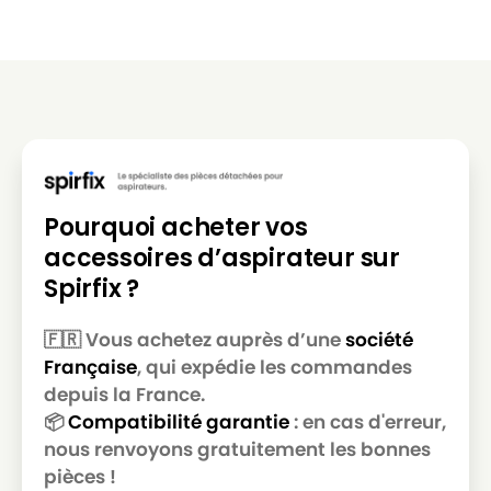
MIELE
MIELE MEDICAIR PLUS
MIELE
MIELE METEOR
MIELE
MIELE METEOR C AIRCLEAN
MIELE
MIELE METEOR COMPACT
MIELE
MIELE METEOR GT
Pourquoi acheter vos
MIELE
MIELE METEOR M
accessoires d’aspirateur sur
Spirfix ?
MIELE
MIELE METEOR PLUS
MIELE
MIELE METEOR VERT
🇫🇷 Vous achetez auprès d’une
société
Française
, qui expédie les commandes
MIELE
MIELE MONDIA 1500
depuis la France.
MIELE
MIELE MONDIA C
📦
Compatibilité garantie
: en cas d'erreur,
nous renvoyons gratuitement les bonnes
MIELE
MIELE MONDIA JS
pièces !