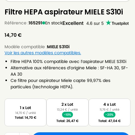
Filtre HEPA aspirateur MIELE S310i
Référence :
165291
En stock
14,70
€
Modèle compatible :
MIELE S310i
Voir les autres modèles compatibles.
Filtre HEPA 100% compatible avec l’aspirateur MIELE S310i
Alternative aux références d’origine Miele : SF-HA 30, SF-
AA 30
Ce filtre pour aspirateur Miele capte 99,97% des
particules (technologie HEPA).
2 x Lot
4 x Lot
1 x Lot
13,24
€
/ unité
11,76
€
/ unité
14,70
€
/ unité
-10%
-20%
Total:
14,70
€
Total:
26,47
€
Total:
47,04
€