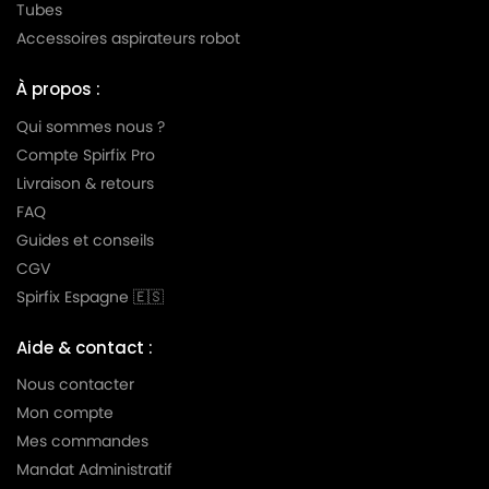
Tubes
MIELE
MIELE S256i
Accessoires aspirateurs robot
MIELE
MIELE S290
À propos :
MIELE
MIELE S291
Qui sommes nous ?
MIELE
MIELE S300i
Compte Spirfix Pro
Livraison & retours
MIELE
MIELE S301i
FAQ
MIELE
MIELE S302i
Guides et conseils
CGV
MIELE
MIELE S303i
Spirfix Espagne 🇪🇸
MIELE
MIELE S304i
Aide & contact :
MIELE
MIELE S305i
Nous contacter
MIELE
MIELE S306i
Mon compte
MIELE
MIELE S307i
Mes commandes
Mandat Administratif
MIELE
MIELE S308i