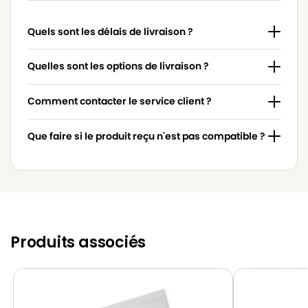
MIELE
MIELE BLUE MAGIC
Quels sont les délais de livraison ?
MIELE
MIELE BLUE MAGIC 2000
MIELE
MIELE BLUE MOON
Quelles sont les options de livraison ?
MIELE
MIELE BRILLANT
Comment contacter le service client ?
MIELE
MIELE CALYPSO
Que faire si le produit reçu n'est pas compatible ?
MIELE
MIELE CAT & DOG 2000
MIELE
MIELE CAT & DOG 700
MIELE
MIELE CAT & DOG PLUS
MIELE
MIELE COSMOS
Produits associés
MIELE
MIELE ELEC 2000
MIELE
MIELE ELECTRO 2000
MIELE
MIELE ELECTRONIC 3800