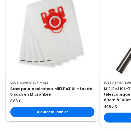
MIELE
MIELE EUROSTAR
MIELE
MIELE EXQUISIT C
MIELE
MIELE EXQUISIT GTI
MIELE
MIELE EXQUISIT M
MIELE
MIELE EXQUISIT N
MIELE
MIELE EXQUISIT SE
MIELE
MIELE EXQUISIT XS
SACS ASPIRATEUR MIELE
TUBE ASPIRATEUR
MIELE
MIELE FLAMENCO
Sacs pour aspirateur MIELE s310i – Lot de
MIELE s310i -
5 sacs en Microfibre
téléscopique
MIELE
MIELE GOLD 2000
60cm à 100c
8,88
€
44,80
€
MIELE
MIELE GREEN MAGIC 2000
Ajouter au panier
MIELE
MIELE HARDFLOOR
MIELE
MIELE MAGIC MINT