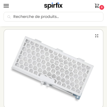
0
Recherche
🚚 Livraison Point Relais offerte dès 30€ d’achat.
Accueil
Filtre aspirateur
Filtre aspirateur MIELE
Filtre HEPA aspirateur MIELE S310i
/
/
/