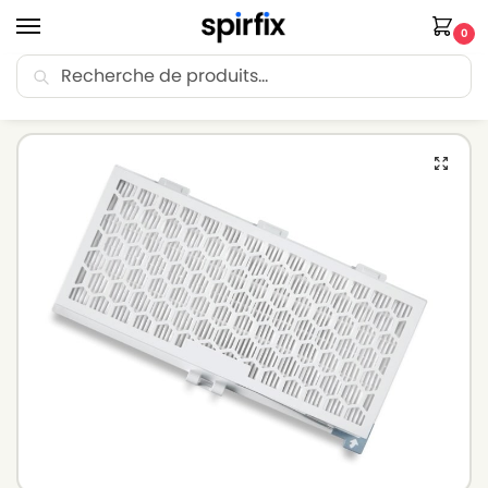
0
Recherche
🚚 Livraison Point Relais offerte dès 30€ d’achat.
Accueil
Filtre aspirateur
Filtre aspirateur MIELE
Filtre HEPA aspirateur MIELE EXQUISIT M
/
/
/