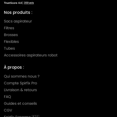
MIELE
MIELE S254i
MIELE
MIELE S255i
Nos produits :
MIELE
MIELE S256i
Sacs aspirateur
Filtres
MIELE
MIELE S290
Brosses
MIELE
MIELE S291
Flexibles
Tubes
MIELE
MIELE S300i
Accessoires aspirateurs robot
MIELE
MIELE S301i
À propos :
MIELE
MIELE S302i
Qui sommes nous ?
MIELE
MIELE S303i
Compte Spirfix Pro
MIELE
MIELE S304i
Livraison & retours
FAQ
MIELE
MIELE S305i
Guides et conseils
MIELE
MIELE S306i
CGV
Spirfix Espagne 🇪🇸