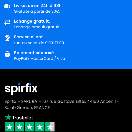
Livraison en 24h à 48h.
MIELE
MIELE PROFI
Gratuite à partir de 30€.
MIELE
MIELE RED MAGIC
Échange gratuit.
Échange produit gratuit.
MIELE
MIELE RED MAGIC STAR
Service client
MIELE
MIELE RED MAGIC ZAC
Lun. au vend. de 9:00-17:00
Paiement sécurisé.
MIELE
MIELE RUBIN 1400 i
PayPal / MasterCard / Visa
MIELE
MIELE S248i
MIELE
MIELE S249i
MIELE
MIELE S250i
MIELE
MIELE S251I
Spirfix – SARL RA – 167 rue Gustave Eiffel, 44150 Ancenis-
Saint-Géréon, FRANCE.
MIELE
MIELE S252i
MIELE
MIELE S253i