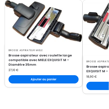
MIELE
MIELE ELECTRO 2000
MIELE
MIELE ELECTRONIC 3800
MIELE
MIELE EUROSTAR
MIELE
MIELE EXQUISIT C
MIELE
MIELE EXQUISIT GTI
MIELE
MIELE EXQUISIT M
BROSSE ASPIRATEUR MIELE
Brosse aspirateur avec roulette large
MIELE
MIELE EXQUISIT N
compatible avec MIELE EXQUISIT M –
BROSSE ASPIRATE
Diamètre 35mm
MIELE
MIELE EXQUISIT SE
Brosse aspir
27,10
€
EXQUISIT M 
MIELE
MIELE EXQUISIT XS
18,90
€
Ajouter au panier
MIELE
MIELE FLAMENCO
MIELE
MIELE GOLD 2000
MIELE
MIELE GREEN MAGIC 2000