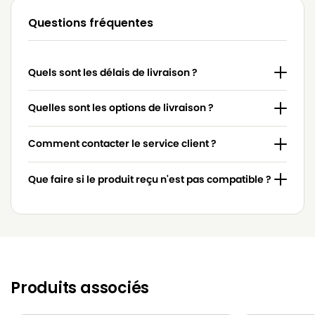
Questions fréquentes
MIELE
MIELE BLACK JEWEL
MIELE
MIELE BLUE MAGIC
Quels sont les délais de livraison ?
MIELE
MIELE BLUE MAGIC 2000
MIELE
MIELE BLUE MOON
Quelles sont les options de livraison ?
MIELE
MIELE BRILLANT
Comment contacter le service client ?
MIELE
MIELE CALYPSO
Que faire si le produit reçu n'est pas compatible ?
MIELE
MIELE CAT & DOG 2000
MIELE
MIELE CAT & DOG 700
MIELE
MIELE CAT & DOG PLUS
MIELE
MIELE COSMOS
Produits associés
MIELE
MIELE ELEC 2000