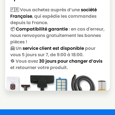
MIELE
MIELE MONDIA JS
🇫🇷 Vous achetez auprès d’une
société
Française
, qui expédie les commandes
MIELE
MIELE MONDIA M
depuis la France.
MIELE
MIELE MONDIA MX
📦
Compatibilité garantie
: en cas d'erreur,
nous renvoyons gratuitement les bonnes
MIELE
MIELE MONDIA N
pièces !
MIELE
MIELE MONDIA RS
🤗 Un
service client est disponible
pour
vous 5 jours sur 7, de 9:00 à 18:00.
MIELE
MIELE MONDIA S
🔁 Vous avez
30 jours pour changer d’avis
MIELE
MIELE MONDIA TS
et retourner votre produit.
MIELE
MIELE NATURELL
MIELE
MIELE PARQUET 2000
MIELE
MIELE PARQUET 700
MIELE
MIELE PASSION
MIELE
MIELE PEPPERMINT