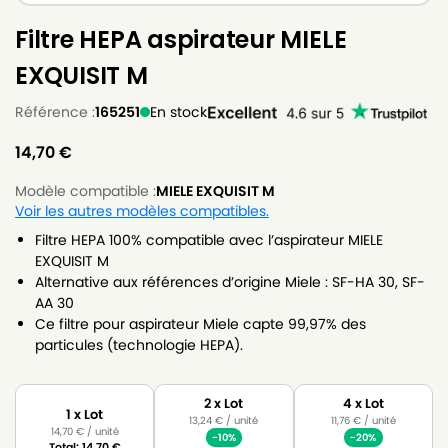
Filtre HEPA aspirateur MIELE
EXQUISIT M
Référence :
165251
En stock
14,70
€
Modèle compatible :
MIELE EXQUISIT M
Voir les autres modèles compatibles.
Filtre HEPA 100% compatible avec l’aspirateur MIELE
EXQUISIT M
Alternative aux références d’origine Miele : SF-HA 30, SF-
AA 30
Ce filtre pour aspirateur Miele capte 99,97% des
particules (technologie HEPA).
2 x Lot
4 x Lot
1 x Lot
13,24
€
/ unité
11,76
€
/ unité
14,70
€
/ unité
-10%
-20%
Total:
14,70
€