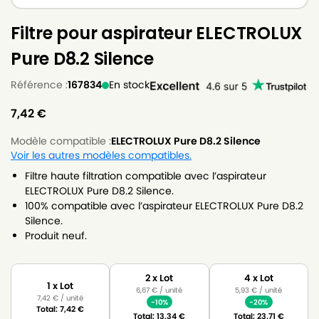
Filtre pour aspirateur ELECTROLUX
Pure D8.2 Silence
Référence :
167834
En stock
7,42
€
Modèle compatible :
ELECTROLUX Pure D8.2 Silence
Voir les autres modèles compatibles.
Filtre haute filtration compatible avec l’aspirateur
ELECTROLUX Pure D8.2 Silence.
100% compatible avec l’aspirateur ELECTROLUX Pure D8.2
Silence.
Produit neuf.
2 x Lot
4 x Lot
1 x Lot
6,67
€
/ unité
5,93
€
/ unité
7,42
€
/ unité
-10%
-20%
Total:
7,42
€
Total:
13,34
€
Total:
23,71
€