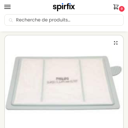
0
Recherche
🚚 Livraison Point Relais offerte dès 30€ d’achat.
Accueil
Filtre aspirateur
Filtre aspirateur ELECTROLUX
Filtre pour aspirateur ELECTROLUX Pure D8.2 Silence
/
/
/