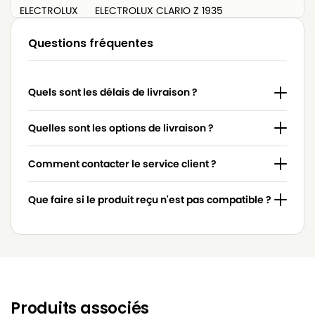
ELECTROLUX
ELECTROLUX CLARIO Z 1935
ELECTROLUX
ELECTROLUX CLARIO Z 1943
Questions fréquentes
ELECTROLUX
ELECTROLUX CLARIO Z 1944
ELECTROLUX
ELECTROLUX CLARIO Z 1948
Quels sont les délais de livraison ?
ELECTROLUX
ELECTROLUX CLARIO Z 1955
Quelles sont les options de livraison ?
ELECTROLUX
ELECTROLUX CLARIO Z 2010
Comment contacter le service client ?
ELECTROLUX
ELECTROLUX CLARIO Z 2030
ELECTROLUX
ELECTROLUX CLARIO Z 2035
Que faire si le produit reçu n'est pas compatible ?
ELECTROLUX
ELECTROLUX CLARIO Z 2060
ELECTROLUX CYCLONE (SERIE) XL ZCX
ELECTROLUX
6200 à ZCX 6210
ELECTROLUX CYCLONE POWER (SERIE)
ELECTROLUX
Produits associés
5836