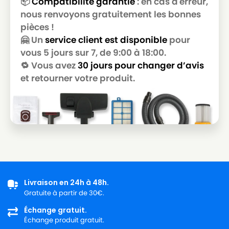
📦
Compatibilité garantie
: en cas d'erreur,
nous renvoyons gratuitement les bonnes
ELECTROLUX TWINCLEAN (SERIE) Z 8200 à
ELECTROLUX
Z 8250
pièces !
🤗 Un
service client est disponible
pour
ELECTROLUX
ELECTROLUX ULTRA SILENCER
vous 5 jours sur 7, de 9:00 à 18:00.
ELECTROLUX ULTRA SILENCER (SERIE) Z
🔁 Vous avez
30 jours pour changer d’avis
ELECTROLUX
3300 à Z 3395
et retourner votre produit.
ELECTROLUX
ELECTROLUX ULTRAONE
ELECTROLUX
ELECTROLUX Ultrasilencer Zen
ELECTROLUX VIVA CONTROL (SERIE) ZV
ELECTROLUX
1010 à ZV 1050
ELECTROLUX VIVA QUICKSTOP (SERIE) ZVQ
ELECTROLUX
2100 à ZVQ 2105
Livraison en 24h à 48h.
Gratuite à partir de 30€.
ELECTROLUX
ELECTROLUX ZUS 3336 à ZUS 3396
Échange gratuit.
Échange produit gratuit.