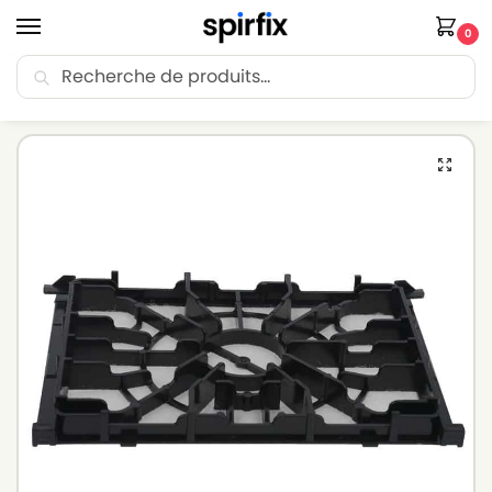
0
Recherche
🚚 Livraison Point Relais offerte dès 30€ d’achat.
Accueil
Filtre aspirateur
Filtre aspirateur BOSCH
Filtre moteur pour aspirateur BOSCH BSGL5ZOOO/02
/
/
/