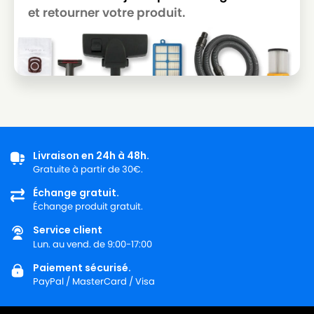
et retourner votre produit.
BOSCH
BOSCH BGL3A230/01
BOSCH
BOSCH BGL3A230B/01
BOSCH
BOSCH BGL3A230C/01
BOSCH
BOSCH BGL3A234/01
BOSCH
BOSCH BGL3A310/01
BOSCH
BOSCH BGL3A312/01
Livraison en 24h à 48h.
Gratuite à partir de 30€.
BOSCH
BOSCH BGL3A315/01
Échange gratuit.
Échange produit gratuit.
BOSCH
BOSCH BGL3A315GB/01
Service client
BOSCH
BOSCH BGL3A319/01
Lun. au vend. de 9:00-17:00
BOSCH
BOSCH BGL3A331/01
Paiement sécurisé.
PayPal / MasterCard / Visa
BOSCH
BOSCH BGL3A400/01