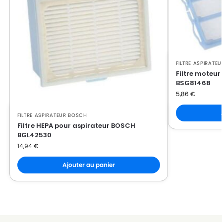
BOSCH
BOSCH BGB7530/08
BOSCH
BOSCH BGB7530/10
BOSCH
BOSCH BGB8A32W/08
BOSCH
BOSCH BGB8A32W/10
FILTRE ASPIRATE
Filtre moteu
BOSCH
BOSCH BGB8M435/08
BSG81468
5,86
€
BOSCH
BOSCH BGB8M435/10
FILTRE ASPIRATEUR BOSCH
BOSCH
BOSCH BGL32030
Filtre HEPA pour aspirateur BOSCH
BGL42530
BOSCH
BOSCH BGL35MON10/01
14,94
€
BOSCH
BOSCH BGL35MON12/01
Ajouter au panier
BOSCH
BOSCH BGL35MOV40/01
BOSCH
BOSCH BGL35MOVE
BOSCH
BOSCH BGL3A110/01