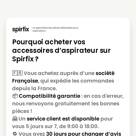
BOSCH
BOSCH BGL3A111/01
BOSCH
BOSCH BGL3A112/01
BOSCH
BOSCH BGL3A117/01
Pourquoi acheter vos
BOSCH
BOSCH BGL3A117A/01
accessoires d’aspirateur sur
BOSCH
BOSCH BGL3A119/01
Spirfix ?
BOSCH
BOSCH BGL3A122/01
🇫🇷 Vous achetez auprès d’une
société
BOSCH
BOSCH BGL3A132/01
Française
, qui expédie les commandes
depuis la France.
BOSCH
BOSCH BGL3A209/01
📦
Compatibilité garantie
: en cas d'erreur,
BOSCH
BOSCH BGL3A210/01
nous renvoyons gratuitement les bonnes
pièces !
BOSCH
BOSCH BGL3A212/01
🤗 Un
service client est disponible
pour
BOSCH
BOSCH BGL3A212GB/01
vous 5 jours sur 7, de 9:00 à 18:00.
🔁 Vous avez
30 jours pour changer d’avis
BOSCH
BOSCH BGL3A222/01