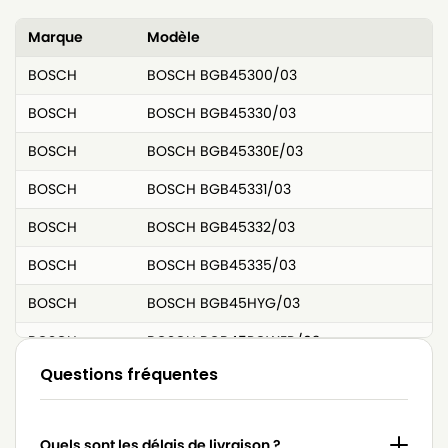
Marque
Modèle
BOSCH
BOSCH BGB45300/03
BOSCH
BOSCH BGB45330/03
BOSCH
BOSCH BGB45330E/03
BOSCH
BOSCH BGB45331/03
BOSCH
BOSCH BGB45332/03
BOSCH
BOSCH BGB45335/03
BOSCH
BOSCH BGB45HYG/03
BOSCH
BOSCH BGB45POWER/03
Questions fréquentes
BOSCH
BOSCH BGB71402/08
BOSCH
BOSCH BGB71403/08
Quels sont les délais de livraison ?