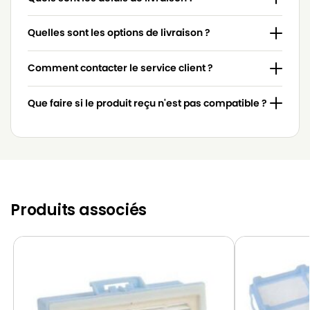
BOSCH
BOSCH BGB71403/10
BOSCH
BOSCH BGB71404/08
Quelles sont les options de livraison ?
BOSCH
BOSCH BGB71404/10
Comment contacter le service client ?
BOSCH
BOSCH BGB71405/08
Que faire si le produit reçu n'est pas compatible ?
BOSCH
BOSCH BGB7230/08
BOSCH
BOSCH BGB7230/10
BOSCH
BOSCH BGB7330/08
BOSCH
BOSCH BGB7330/10
Produits associés
BOSCH
BOSCH BGB7331S/08
BOSCH
BOSCH BGB7331S/10
BOSCH
BOSCH BGB7332S/08
BOSCH
BOSCH BGB7332S/10