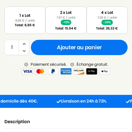
2 x Lot
4 x Lot
1 x Lot
7,97
€
/ unité
7,08
€
/ unité
8,86
€
/ unité
-10%
-20%
Total:
8,86
€
Total:
15,94
€
Total:
28,32
€
Ajouter au panier
Paiement sécurisé.
Échange gratuit.
icile dès 40€.
Livraison en 24h à 72h.
Produi
Description