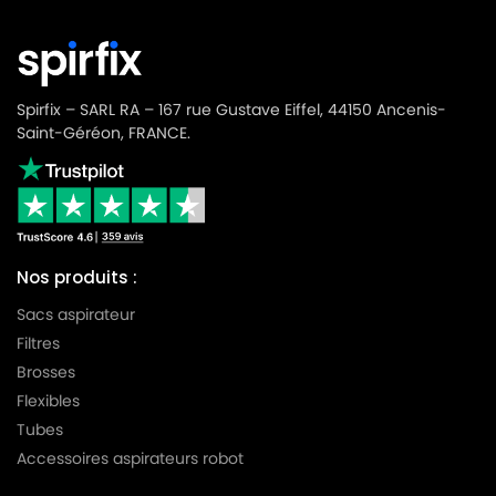
BOSCH
BOSCH BGL3ALLGB/01
BOSCH
BOSCH BGL3APOWER/01
BOSCH
BOSCH BGL3B110/01
Spirfix – SARL RA – 167 rue Gustave Eiffel, 44150 Ancenis-
BOSCH
BOSCH BGL3B110GB/01
Saint-Géréon, FRANCE.
BOSCH
BOSCH BGL3B112/01
BOSCH
BOSCH BGL3B210/01
BOSCH
BOSCH BGL3B220/01
Nos produits :
BOSCH
BOSCH BGL3C235/01
Sacs aspirateur
BOSCH
BOSCH BGL3C236/01
Filtres
Brosses
BOSCH
BOSCH BGL3HYG/01
Flexibles
BOSCH
BOSCH BGL3PETGB/01
Tubes
Accessoires aspirateurs robot
BOSCH
BOSCH BGL3POWER/01