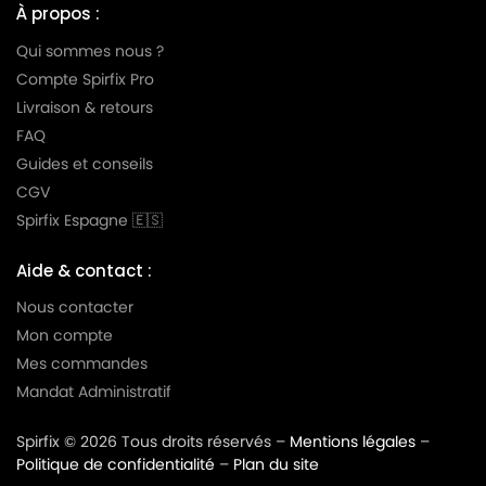
BOSCH
BOSCH BGL3PWERAU/01
À propos :
Qui sommes nous ?
BOSCH
BOSCH BGL4310GB/01
Compte Spirfix Pro
BOSCH
BOSCH BGL4332GB/01
Livraison & retours
BOSCH
BOSCH BGL45200/03
FAQ
Guides et conseils
BOSCH
BOSCH BGL45202/03
CGV
BOSCH
BOSCH BGL45302/03
Spirfix Espagne 🇪🇸
BOSCH
BOSCH BGL45500/03
Aide & contact :
BOSCH
BOSCH BGL45ZOO1/01
Nous contacter
Mon compte
BOSCH
BOSCH BGL4A500/01
Mes commandes
BOSCH
BOSCH BGL4FMLY/01
Mandat Administratif
BOSCH
BOSCH BGL4PROFAM/01
Spirfix © 2026 Tous droits réservés –
Mentions légales
–
BOSCH
BOSCH BGL4S69AGB/01
Politique de confidentialité
–
Plan du site