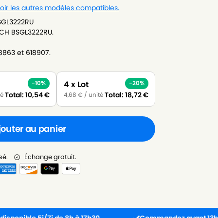
oir les autres modèles compatibles.
BSGL3222RU
SCH BSGL3222RU.
78863 et 618907.
4 x Lot
-10%
-20%
Total:
10,54
€
Total:
18,72
€
té
4,68
€
/ unité
jouter au panier
sé.
Échange gratuit.