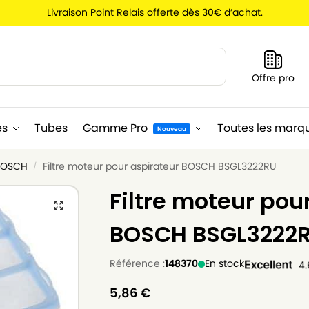
Livraison Point Relais offerte dès 30€ d’achat.
Recherche
Offre pro
es
Tubes
Gamme Pro
Toutes les marq
Nouveau
 BOSCH
Filtre moteur pour aspirateur BOSCH BSGL3222RU
/
Filtre moteur pou
BOSCH BSGL3222
Référence :
148370
En stock
5,86
€