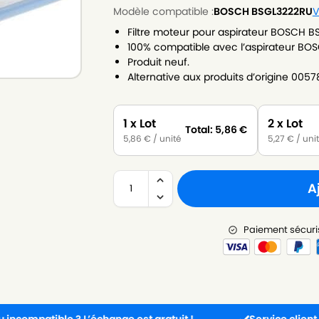
Modèle compatible :
BOSCH BSGL3222RU
V
Filtre moteur pour aspirateur BOSCH 
100% compatible avec l’aspirateur BO
Produit neuf.
Alternative aux produits d’origine 005
1 x Lot
2 x Lot
Total:
5,86
€
5,86
€
/ unité
5,27
€
/ uni
A
Paiement sécuri