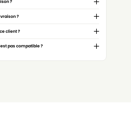
aison ?
ivraison ?
e client ?
n'est pas compatible ?