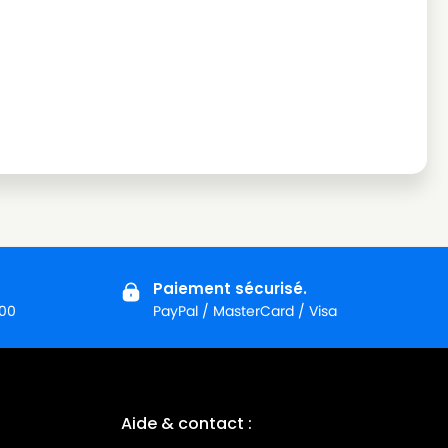
Paiement sécurisé.
:00
PayPal / MasterCard / Visa
Aide & contact :