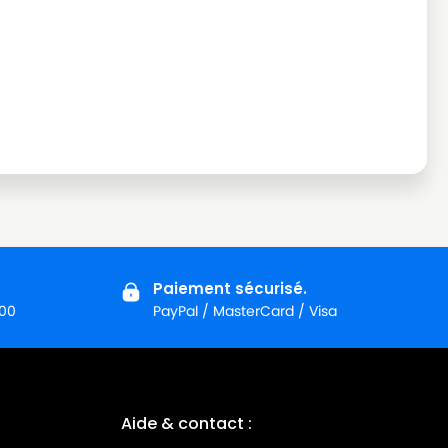
Paiement sécurisé.
:00
PayPal / MasterCard / Visa
Aide & contact :