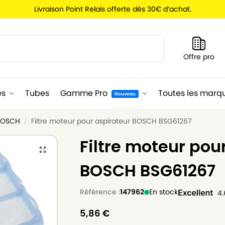
Livraison Point Relais offerte dès 30€ d’achat.
Recherche
Offre pro
es
Tubes
Gamme Pro
Toutes les marq
Nouveau
 BOSCH
Filtre moteur pour aspirateur BOSCH BSG61267
/
Filtre moteur pou
BOSCH BSG61267
Référence :
147962
En stock
5,86
€