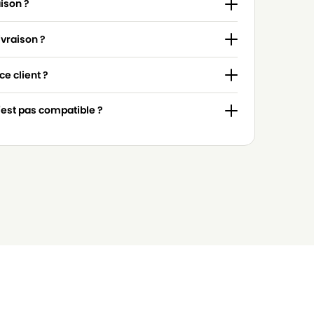
aison ?
ivraison ?
e client ?
n'est pas compatible ?