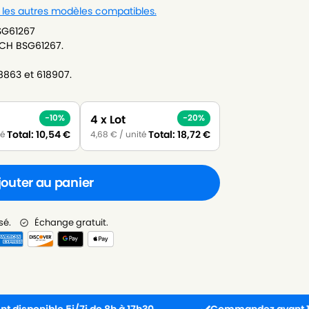
r les autres modèles compatibles.
SG61267
SCH BSG61267.
78863 et 618907.
4 x Lot
-10%
-20%
Total:
10,54
€
Total:
18,72
€
té
4,68
€
/ unité
jouter au panier
sé.
Échange gratuit.