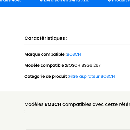
0€.
Livraison en 24h à 72h.
Produit reçu inco
Caractéristiques :
Marque compatible :
BOSCH
Modèle compatible :
BOSCH BSG61267
Catégorie de produit :
Filtre aspirateur BOSCH
Modèles
BOSCH
compatibles avec cette réfé
: