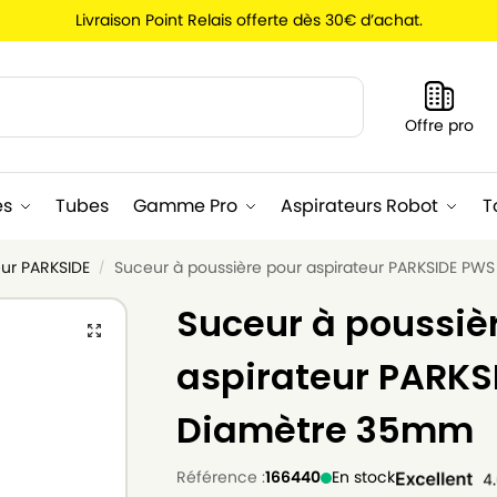
Livraison Point Relais offerte dès 30€ d’achat.
Recherche
Offre pro
es
Tubes
Gamme Pro
Aspirateurs Robot
T
eur PARKSIDE
Suceur à poussière pour aspirateur PARKSIDE PW
/
Suceur à poussiè
aspirateur PARKS
Diamètre 35mm
Référence :
166440
En stock