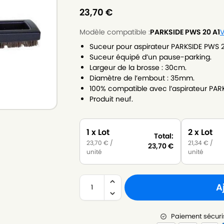
23,70
€
Modèle compatible :
PARKSIDE PWS 20 A1
V
Suceur pour aspirateur PARKSIDE PWS 2
Suceur équipé d’un pause-parking.
Largeur de la brosse : 30cm.
Diamètre de l’embout : 35mm.
100% compatible avec l’aspirateur PAR
Produit neuf.
1 x Lot
2 x Lot
Total:
23,70
€
/
21,34
€
/
23,70
€
unité
unité
A
Paiement sécuri