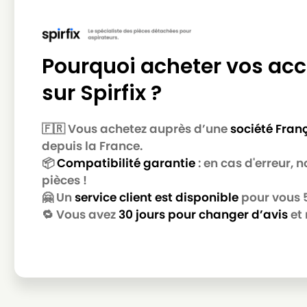
PARKSIDE
PARKSIDE PNTS 1500 C4
PARKSIDE
PARKSIDE PNTS 1500 D1
Pourquoi acheter vos acc
PARKSIDE
PARKSIDE PNTS 1500 D5
sur Spirfix ?
PARKSIDE
PARKSIDE PNTS 23E
PARKSIDE
PARKSIDE PNTS 250
🇫🇷 Vous achetez auprès d’une
société Fran
PARKSIDE
PARKSIDE PNTS 30/4
depuis la France.
📦
Compatibilité garantie
: en cas d'erreur,
PARKSIDE
PARKSIDE PNTS 30/6
pièces !
PARKSIDE
PARKSIDE PNTS 30/6 S,R
🤗 Un
service client est disponible
pour vous 5 
🔁 Vous avez
30 jours pour changer d’avis
et 
PARKSIDE
PARKSIDE PNTS 30/7
PARKSIDE
PARKSIDE PNTS 30/8 E
PARKSIDE
PARKSIDE PNTS 30/9
PARKSIDE
PARKSIDE PNTS 30/9 E