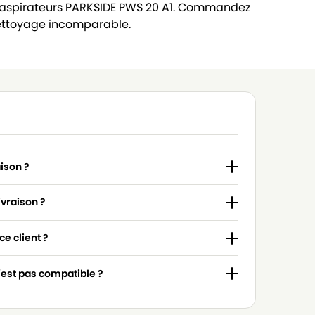
r aspirateurs PARKSIDE PWS 20 A1. Commandez
ettoyage incomparable.
aison ?
ivraison ?
e client ?
n'est pas compatible ?