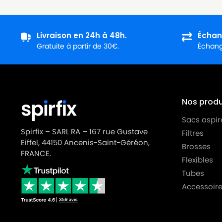
PARKSIDE
PARKSIDE PNTS 35/5
PARKSIDE
PARKSIDE PNTS 38
Livraison en 24h à 48h.
Échan
Gratuite à partir de 30€.
Échange
PARKSIDE
PARKSIDE PNTSA 20 Li-A1
PARKSIDE
PARKSIDE PNTSA 20Li-B1
PARKSIDE
PARKSIDE PPWD 30 A1
Nos produi
PARKSIDE
PARKSIDE PWD 12 A1
Sacs aspir
PARKSIDE
PARKSIDE PWD 12 B1
Spirfix – SARL RA – 167 rue Gustave
Filtres
Eiffel, 44150 Ancenis-Saint-Géréon,
PARKSIDE
PARKSIDE PWD 20 A1
Brosses
FRANCE.
Flexibles
PARKSIDE
PARKSIDE PWD 20 B2
Tubes
PARKSIDE
PARKSIDE PWD 25 A1
Accessoire
PARKSIDE
PARKSIDE PWD 25 A2
PARKSIDE
PARKSIDE PWD 25 B3