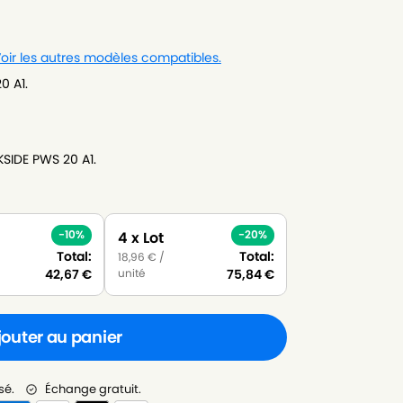
oir les autres modèles compatibles.
0 A1.
KSIDE PWS 20 A1.
-10%
-20%
4 x Lot
Total:
Total:
18,96
€
/
unité
42,67
€
75,84
€
jouter au panier
sé.
Échange gratuit.