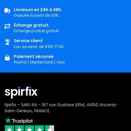
PARKSIDE
PARKSIDE PWD 25 A2
Livraison en 24h à 48h.
Gratuite à partir de 30€.
PARKSIDE
PARKSIDE PWD 25 B3
Échange gratuit.
Échange produit gratuit.
PARKSIDE
PARKSIDE PWD 25 C4
Service client
PARKSIDE
PARKSIDE PWD 30 A1
Lun. au vend. de 9:00-17:00
PARKSIDE
PARKSIDE PWD 30 B1
Paiement sécurisé.
PayPal / MasterCard / Visa
PARKSIDE
PARKSIDE PWD 30 C1
PARKSIDE
PARKSIDE PWDA 20 - Li C3
PARKSIDE
PARKSIDE PWDA 20 – Li A1
PARKSIDE
PARKSIDE PWDA 20 – Li A2
Spirfix – SARL RA – 167 rue Gustave Eiffel, 44150 Ancenis-
PARKSIDE
PARKSIDE PWS 20 A1
Saint-Géréon, FRANCE.
PARKSIDE
PARKSIDE PWS 20 C2