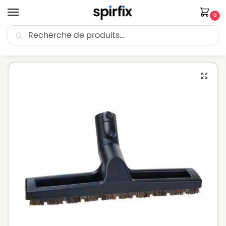
0
Recherche
🚚 Livraison Point Relais offerte dès 30€ d’achat.
Accueil
Brosse aspirateur
Brosse aspirateur PARKSIDE
Suceur à poussière pour aspirateur PARKSIDE PFT 20 A1 – Diamètre 35mm
/
/
/