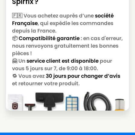
Spirfix ?
PARKSIDE
PARKSIDE PNTS 30/9
🇫🇷 Vous achetez auprès d’une
société
PARKSIDE
PARKSIDE PNTS 30/9 E
Française
, qui expédie les commandes
PARKSIDE
PARKSIDE PNTS 35/5
depuis la France.
📦
Compatibilité garantie
: en cas d'erreur,
PARKSIDE
PARKSIDE PNTS 38
nous renvoyons gratuitement les bonnes
pièces !
PARKSIDE
PARKSIDE PNTSA 20 Li-A1
🤗 Un
service client est disponible
pour
PARKSIDE
PARKSIDE PNTSA 20Li-B1
vous 5 jours sur 7, de 9:00 à 18:00.
🔁 Vous avez
30 jours pour changer d’avis
PARKSIDE
PARKSIDE PPWD 30 A1
et retourner votre produit.
PARKSIDE
PARKSIDE PWD 12 A1
PARKSIDE
PARKSIDE PWD 12 B1
PARKSIDE
PARKSIDE PWD 20 A1
PARKSIDE
PARKSIDE PWD 20 B2
PARKSIDE
PARKSIDE PWD 25 A1