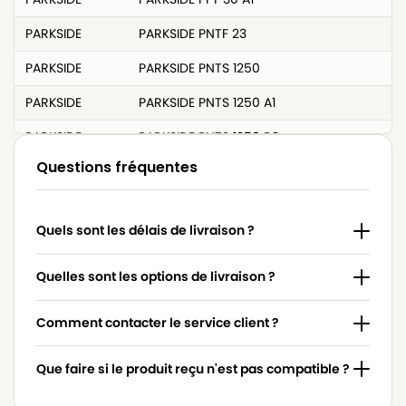
PARKSIDE
PARKSIDE PNTF 23
PARKSIDE
PARKSIDE PNTS 1250
PARKSIDE
PARKSIDE PNTS 1250 A1
PARKSIDE
PARKSIDE PNTS 1250 B2
Questions fréquentes
PARKSIDE
PARKSIDE PNTS 1250 C3
PARKSIDE
PARKSIDE PNTS 1250 E4
Quels sont les délais de livraison ?
PARKSIDE
PARKSIDE PNTS 1250 F5
PARKSIDE
PARKSIDE PNTS 1300 A1
Quelles sont les options de livraison ?
PARKSIDE
PARKSIDE PNTS 1300 B2
Comment contacter le service client ?
PARKSIDE
PARKSIDE PNTS 1300 C3
Que faire si le produit reçu n'est pas compatible ?
PARKSIDE
PARKSIDE PNTS 1300 D3