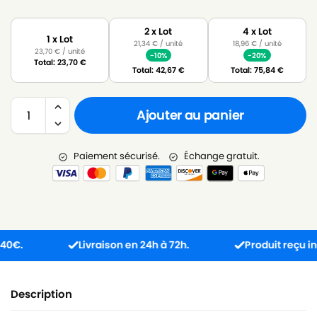
2 x Lot
4 x Lot
1 x Lot
21,34
€
/ unité
18,96
€
/ unité
23,70
€
/ unité
-10%
-20%
Total:
23,70
€
Total:
42,67
€
Total:
75,84
€
Ajouter au panier
Paiement sécurisé.
Échange gratuit.
Livraison en 24h à 72h.
Produit reçu incompa
Description