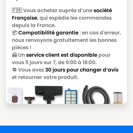
🇫🇷 Vous achetez auprès d’une
société
NILFISK
NILFISK 107410436
Française
, qui expédie les commandes
NILFISK
NILFISK 107410436 - VP300
depuis la France.
📦
Compatibilité garantie
: en cas d'erreur,
NILFISK
NILFISK 107410436 - VP300 UK
nous renvoyons gratuitement les bonnes
NILFISK
NILFISK 107410440
pièces !
🤗 Un
service client est disponible
pour
NILFISK
NILFISK 107410440 - THOR
vous 5 jours sur 7, de 9:00 à 18:00.
NILFISK 107410441 - VP300 HEPA EU2
🔁 Vous avez
30 jours pour changer d’avis
NILFISK
PIEPENBROCK
et retourner votre produit.
NILFISK
NILFISK 107410443
NILFISK
NILFISK 107410443 - SALTIX 10
NILFISK
NILFISK 107410443 - SALTIX 10 EU
NILFISK
NILFISK 107410444 - SALTIX 10 UK
NILFISK
NILFISK 107410450 - GD5 BACK EU HEPA