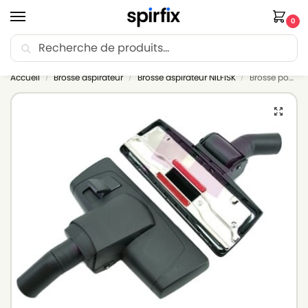
0
Recherche
🚚 Livraison Point Relais offerte dès 30€ d’achat.
Accueil
Brosse aspirateur
Brosse aspirateur NILFISK
Brosse pour aspirateur NILFISK 107417925 – GD5 BACK HEPA BASIC CH – Diam. 32mm
/
/
/