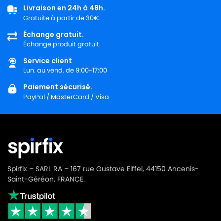
Livraison en 24h à 48h.
NILFISK
NILFISK 107410451
Gratuite à partir de 30€.
NILFISK
NILFISK 107410451 - GD5 FLY
Échange gratuit.
Échange produit gratuit.
NILFISK
NILFISK 107410451 - GD5 FLY 110V/400HZ
Service client
NILFISK
NILFISK 107410452 - GD5 BACK UK
Lun. au vend. de 9:00-17:00
Paiement sécurisé.
NILFISK
NILFISK 107410453 - GD10 BACK EU
PayPal / MasterCard / Visa
NILFISK
NILFISK 107411677
NILFISK
NILFISK 107412036 - VP600 BASIC CABLE FIXE
NILFISK
NILFISK 107412036 - VP600 BASIC EU
NILFISK
NILFISK 107412037
Spirfix – SARL RA – 167 rue Gustave Eiffel, 44150 Ancenis-
Saint-Géréon, FRANCE.
NILFISK
NILFISK 107412037 - VP 600 BASIC
NILFISK
NILFISK 107412037 - VP600 BASIC UK
NILFISK
NILFISK 107412039 - VP600 STD1 AUS/NZ