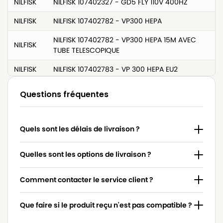
NILFISK
NILFISK 107402327 - GD5 FLY 110V 400HZ
NILFISK
NILFISK 107402782 - VP300 HEPA
NILFISK 107402782 - VP300 HEPA 15M AVEC
NILFISK
TUBE TELESCOPIQUE
NILFISK
NILFISK 107402783 - VP 300 HEPA EU2
NILFISK
NILFISK 107402785 - VP300 HEPA AU/NZ
Questions fréquentes
NILFISK
NILFISK 107402787
NILFISK
NILFISK 107402787 - SALTIX 10
Quels sont les délais de livraison ?
NILFISK
NILFISK 107402787 - SALTIX 10Sauger
Quelles sont les options de livraison ?
NILFISK
NILFISK 107403558 - EXTREME COMPLETE
Comment contacter le service client ?
NILFISK
NILFISK 107405588 - SALTIX 10 UK
NILFISK
NILFISK 107406530 - VP300 HEPA JP
Que faire si le produit reçu n'est pas compatible ?
NILFISK
NILFISK 107407217 - GD 930Q EU