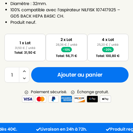
Diamètre : 32mm.
100% compatible avec l’aspirateur NILFISK 107417925 –
GD5 BACK HEPA BASIC CH.
Produit neuf.
2 x Lot
4 x Lot
1 x Lot
28,36
€
/ unité
25,20
€
/ unité
31,50
€
/ unité
-10%
-20%
Total:
31,50
€
Total:
56,71
€
Total:
100,80
€
Ajouter au panier
Paiement sécurisé.
Échange gratuit.
40€.
Livraison en 24h à 72h.
Produit reçu inc