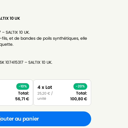
ALTIX 10 UK
 – SALTIX 10 UK.
-fils, et de bandes de poils synthétiques, elle
oquette.
SK 107415317 – SALTIX 10 UK.
-10%
-20%
4 x Lot
Total:
Total:
25,20
€
/
unité
56,71
€
100,80
€
jouter au panier