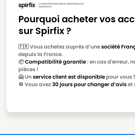
NILFISK
NILFISK 107410416 - GD 930S2 230V EU
Pourquoi acheter vos acc
NILFISK
NILFISK 107410420 - GD 930Q EU
sur Spirfix ?
NILFISK
NILFISK 107410421 - GD 930Q UK
NILFISK
NILFISK 107410422 - UZ 964 230-240V N
🇫🇷 Vous achetez auprès d’une
société Fran
depuis la France.
NILFISK
NILFISK 107410428 - VP300 EU
📦
Compatibilité garantie
: en cas d'erreur,
NILFISK
NILFISK 107410429 - VP300 NORDIC
pièces !
🤗 Un
service client est disponible
pour vous 5 
NILFISK
NILFISK 107410434 - VP300 PINK NORDI
🔁 Vous avez
30 jours pour changer d’avis
et 
NILFISK
NILFISK 107410436
NILFISK
NILFISK 107410436 - VP300
NILFISK
NILFISK 107410436 - VP300 UK
NILFISK
NILFISK 107410440