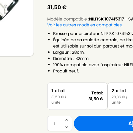
31,50
€
Modèle compatible :
NILFISK 107415317 - S
Voir les autres modèles compatibles.
Brosse pour aspirateur NILFISK 107415317
Équipée de sa roulette centrale, de tire
est utilisable sur sol dur, parquet et m
Largeur : 28cm.
Diamètre : 32mm.
100% compatible avec l’aspirateur NILFI
Produit neuf.
1 x Lot
2 x Lot
Total:
31,50
€
/
28,36
€
/
31,50
€
unité
unité
A