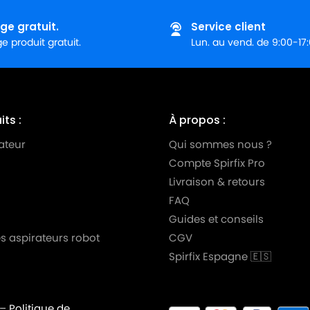
ge gratuit.
Service client
IEPENBROCK
 produit gratuit.
Lun. au vend. de 9:00-17
ts :
À propos :
ateur
Qui sommes nous ?
Compte Spirfix Pro
Livraison & retours
FAQ
Guides et conseils
s aspirateurs robot
CGV
Z
Spirfix Espagne 🇪🇸
–
Politique de