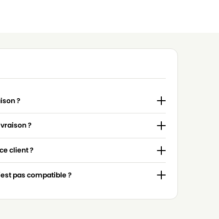
aison ?
ivraison ?
e client ?
n'est pas compatible ?