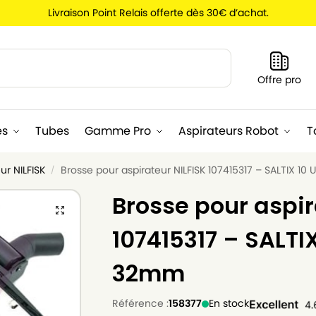
Livraison Point Relais offerte dès 30€ d’achat.
Recherche
Offre pro
es
Tubes
Gamme Pro
Aspirateurs Robot
T
ur NILFISK
Brosse pour aspirateur NILFISK 107415317 – SALTIX 1
/
Brosse pour aspir
107415317 – SALTI
32mm
Référence :
158377
En stock