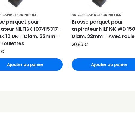
 ASPIRATEUR NILFISK
BROSSE ASPIRATEUR NILFISK
EU
se parquet pour
Brosse parquet pour
rateur NILFISK 107415317 –
aspirateur NILFISK WD 150
V EU
IX 10 UK – Diam. 32mm –
Diam. 32mm – Avec roule
 roulettes
20,86
€
6
€
U PLUG
Ajouter au panier
Ajouter au panier
 EU
 220-240V
 230V EU