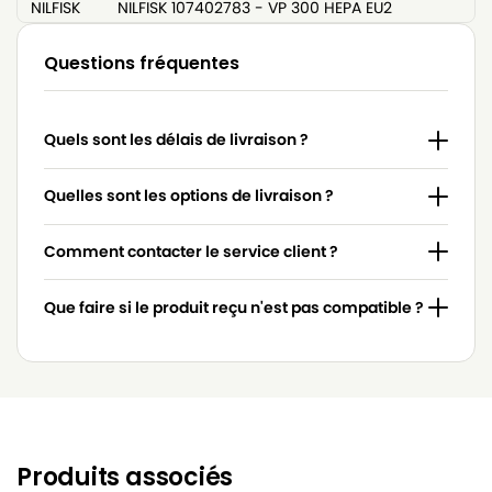
NILFISK
NILFISK 107402783 - VP 300 HEPA EU2
NILFISK
NILFISK 107402785 - VP300 HEPA AU/NZ
Questions fréquentes
NILFISK
NILFISK 107402787
NILFISK
NILFISK 107402787 - SALTIX 10
Quels sont les délais de livraison ?
NILFISK
NILFISK 107402787 - SALTIX 10Sauger
Quelles sont les options de livraison ?
NILFISK
NILFISK 107403558 - EXTREME COMPLETE
Comment contacter le service client ?
NILFISK
NILFISK 107405588 - SALTIX 10 UK
NILFISK
NILFISK 107406530 - VP300 HEPA JP
Que faire si le produit reçu n'est pas compatible ?
NILFISK
NILFISK 107407217 - GD 930Q EU
NILFISK
NILFISK 107407219 - GD 930Q US
NILFISK
NILFISK 107407220 - GD 930Q AUS/NZ
NILFISK
NILFISK 107407221 - GD 930Q JP
Produits associés