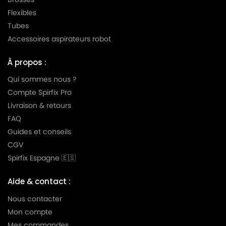
NILFISK
NILFISK 107412045 - VP 600 STD3
Flexibles
Tubes
NILFISK
NILFISK 107412045 - VP600 STD3 UK
Accessoires aspirateurs robot
NILFISK
NILFISK 107412046 - VP600 BASIC JP
À propos :
NILFISK
NILFISK 107412047 - VP600 STD3 AUS/NZ
Qui sommes nous ?
NILFISK
NILFISK 107412662 - GD 930QA
Compte Spirfix Pro
NILFISK
NILFISK 107412664
Livraison & retours
FAQ
NILFISK
NILFISK 107412664 - GD 930
Guides et conseils
NILFISK
NILFISK 107412664 - GD 930 Q EU2
CGV
Spirfix Espagne 🇪🇸
NILFISK
NILFISK 107412873 - VP300 ECO EU
NILFISK
NILFISK 107412879 - VP300 CH
Aide & contact :
Nous contacter
NILFISK
NILFISK 107413007
Mon compte
NILFISK
NILFISK 107413075
Mes commandes