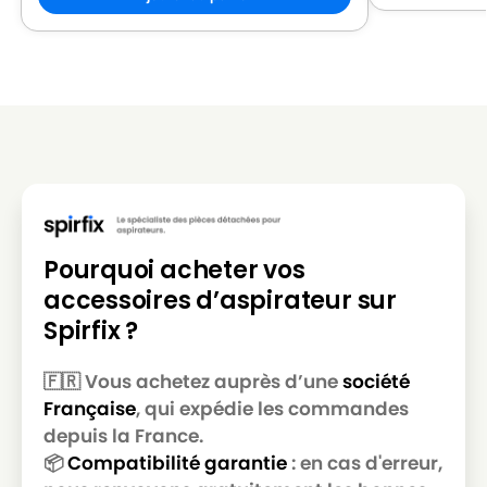
NILFISK 107410415 - GD 930S2 PANTHER 230V
NILFISK
EU
NILFISK
NILFISK 107410416 - GD 930S2 230V EU HEPA
NILFISK
NILFISK 107410420 - GD 930Q EU
NILFISK
NILFISK 107410421 - GD 930Q UK
NILFISK 107410422 - UZ 964 230-240V NILFISK
NILFISK
EU
NILFISK
NILFISK 107410428 - VP300 EU
Pourquoi acheter vos
accessoires d’aspirateur sur
NILFISK
NILFISK 107410429 - VP300 NORDIC
Spirfix ?
NILFISK
NILFISK 107410434 - VP300 PINK NORDIC
🇫🇷 Vous achetez auprès d’une
société
NILFISK
NILFISK 107410436
Française
, qui expédie les commandes
NILFISK
NILFISK 107410436 - VP300
depuis la France.
📦
Compatibilité garantie
: en cas d'erreur,
NILFISK
NILFISK 107410436 - VP300 UK