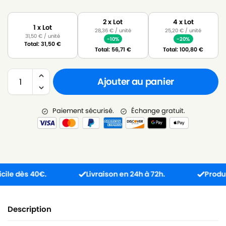
2 x Lot
4 x Lot
1 x Lot
28,36
€
/ unité
25,20
€
/ unité
31,50
€
/ unité
-10%
-20%
Total:
31,50
€
Total:
56,71
€
Total:
100,80
€
Ajouter au panier
Paiement sécurisé.
Échange gratuit.
 dès 40€.
Livraison en 24h à 72h.
Produit reç
Description