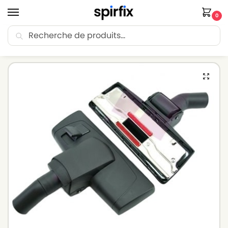
0
Recherche
🚚 Livraison Point Relais offerte dès 30€ d’achat.
Accueil
Brosse aspirateur
Brosse aspirateur NILFISK
Brosse pour aspirateur NILFISK 107410440 – THOR – Diam. 32mm
/
/
/