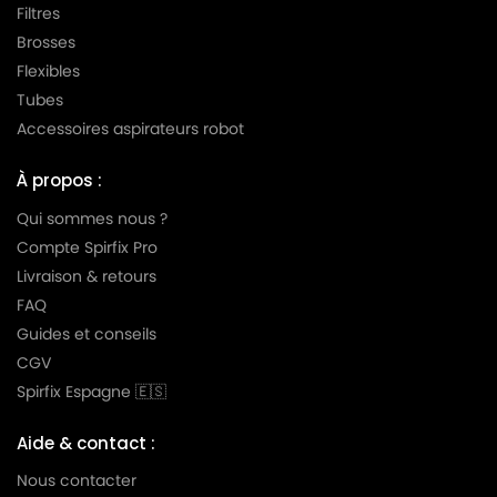
NILFISK
NILFISK 107412043 - VP600 STD2 CN
Filtres
Brosses
NILFISK
NILFISK 107412045
Flexibles
NILFISK
NILFISK 107412045 - VP 600 STD3
Tubes
Accessoires aspirateurs robot
NILFISK
NILFISK 107412045 - VP600 STD3 UK
NILFISK
NILFISK 107412046 - VP600 BASIC JP
À propos :
Qui sommes nous ?
NILFISK
NILFISK 107412047 - VP600 STD3 AUS/NZ
Compte Spirfix Pro
NILFISK
NILFISK 107412662 - GD 930QA
Livraison & retours
NILFISK
NILFISK 107412664
FAQ
Guides et conseils
NILFISK
NILFISK 107412664 - GD 930
CGV
NILFISK
NILFISK 107412664 - GD 930 Q EU2
Spirfix Espagne 🇪🇸
NILFISK
NILFISK 107412873 - VP300 ECO EU
Aide & contact :
NILFISK
NILFISK 107412879 - VP300 CH
Nous contacter