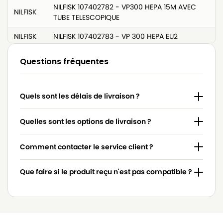
NILFISK 107402782 - VP300 HEPA 15M AVEC
NILFISK
TUBE TELESCOPIQUE
NILFISK
NILFISK 107402783 - VP 300 HEPA EU2
NILFISK
NILFISK 107402785 - VP300 HEPA AU/NZ
Questions fréquentes
NILFISK
NILFISK 107402787
NILFISK
NILFISK 107402787 - SALTIX 10
Quels sont les délais de livraison ?
NILFISK
NILFISK 107402787 - SALTIX 10Sauger
Quelles sont les options de livraison ?
NILFISK
NILFISK 107403558 - EXTREME COMPLETE
Comment contacter le service client ?
NILFISK
NILFISK 107405588 - SALTIX 10 UK
NILFISK
NILFISK 107406530 - VP300 HEPA JP
Que faire si le produit reçu n'est pas compatible ?
NILFISK
NILFISK 107407217 - GD 930Q EU
NILFISK
NILFISK 107407219 - GD 930Q US