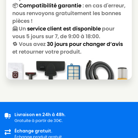
NILFISK
NILFISK 107410436 - VP300
📦
Compatibilité garantie
: en cas d'erreur,
nous renvoyons gratuitement les bonnes
NILFISK
NILFISK 107410436 - VP300 UK
pièces !
NILFISK
NILFISK 107410440
🤗 Un
service client est disponible
pour
vous 5 jours sur 7, de 9:00 à 18:00.
NILFISK
NILFISK 107410440 - THOR
🔁 Vous avez
30 jours pour changer d’avis
NILFISK 107410441 - VP300 HEPA EU2
et retourner votre produit.
NILFISK
PIEPENBROCK
NILFISK
NILFISK 107410443
NILFISK
NILFISK 107410443 - SALTIX 10
NILFISK
NILFISK 107410443 - SALTIX 10 EU
NILFISK
NILFISK 107410444 - SALTIX 10 UK
NILFISK
NILFISK 107410450 - GD5 BACK EU HEPA
Livraison en 24h à 48h.
Gratuite à partir de 30€.
NILFISK
NILFISK 107410451
Échange gratuit.
Échange produit gratuit.
NILFISK
NILFISK 107410451 - GD5 FLY