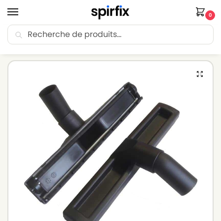
0
Recherche
🚚 Livraison Point Relais offerte dès 30€ d’achat.
Accueil
Brosse aspirateur
Brosse aspirateur NILFISK
Brosse parquet pour aspirateur NILFISK VP300 – VP300 ECO – Diam. 32mm – Avec roulettes
/
/
/