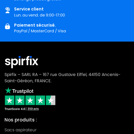
Service client
NILFISK
NILFISK 107410451 - GD5 FLY 110V/400HZ
Lun. au vend. de 9:00-17:00
NILFISK
NILFISK 107410452 - GD5 BACK UK
Paiement sécurisé.
PayPal / MasterCard / Visa
NILFISK
NILFISK 107410453 - GD10 BACK EU
NILFISK
NILFISK 107411677
NILFISK
NILFISK 107412036 - VP600 BASIC CABLE FIXE
NILFISK
NILFISK 107412036 - VP600 BASIC EU
Spirfix – SARL RA – 167 rue Gustave Eiffel, 44150 Ancenis-
NILFISK
NILFISK 107412037
Saint-Géréon, FRANCE.
NILFISK
NILFISK 107412037 - VP 600 BASIC
NILFISK
NILFISK 107412037 - VP600 BASIC UK
NILFISK
NILFISK 107412039 - VP600 STD1 AUS/NZ
Nos produits :
NILFISK
NILFISK 107412042 - VP600 STD2 US
Sacs aspirateur