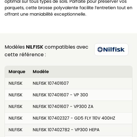
optimal sur tous types de sols. Parfaite pour préserver vos
parquets, cette brosse polyvalente facilite l’entretien tout en
offrant une maniabilité exceptionnelle.
Modèles
NILFISK
compatibles avec
cette référence :
Marque
Modèle
NILFISK
NILFISK 107401607
NILFISK
NILFISK 107401607 - VP 300
NILFISK
NILFISK 107401607 - VP300 ZA
NILFISK
NILFISK 107402327 - GD5 FLY 110V 400HZ
NILFISK
NILFISK 107402782 - VP300 HEPA