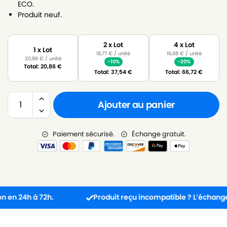
ECO.
Produit neuf.
2 x Lot
4 x Lot
1 x Lot
18,77
€
/ unité
16,68
€
/ unité
20,86
€
/ unité
-10%
-20%
Total:
20,86
€
Total:
37,54
€
Total:
66,72
€
Ajouter au panier
Paiement sécurisé.
Échange gratuit.
 24h à 72h.
Produit reçu incompatible ? L’échange est g