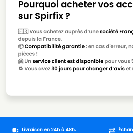
Pourquoi acheter vos acc
NILFISK
NILFISK 107410416 - GD 930S2 230V EU
sur Spirfix ?
NILFISK
NILFISK 107410420 - GD 930Q EU
NILFISK
NILFISK 107410421 - GD 930Q UK
🇫🇷 Vous achetez auprès d’une
société Fran
NILFISK
NILFISK 107410422 - UZ 964 230-240V N
depuis la France.
📦
Compatibilité garantie
: en cas d'erreur,
NILFISK
NILFISK 107410428 - VP300 EU
pièces !
NILFISK
NILFISK 107410429 - VP300 NORDIC
🤗 Un
service client est disponible
pour vous 5 
🔁 Vous avez
30 jours pour changer d’avis
et 
NILFISK
NILFISK 107410434 - VP300 PINK NORDI
NILFISK
NILFISK 107410436
NILFISK
NILFISK 107410436 - VP300
NILFISK
NILFISK 107410436 - VP300 UK
NILFISK
NILFISK 107410440
NILFISK
NILFISK 107410440 - THOR
Livraison en 24h à 48h.
Échan