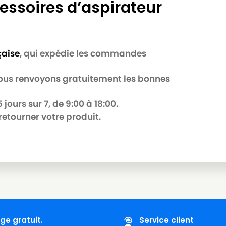
essoires d’aspirateur
 HEPA
çaise
, qui expédie les commandes
ILFISK EU
 nous renvoyons gratuitement les bonnes
jours sur 7, de 9:00 à 18:00.
retourner votre produit.
C
ge gratuit.
Service client