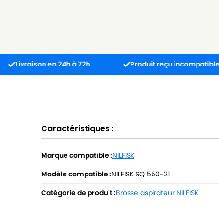
ison en 24h à 72h.
Produit reçu incompatible ? L’échan
Caractéristiques :
Marque compatible :
NILFISK
Modèle compatible :
NILFISK SQ 550-21
Catégorie de produit :
Brosse aspirateur NILFISK