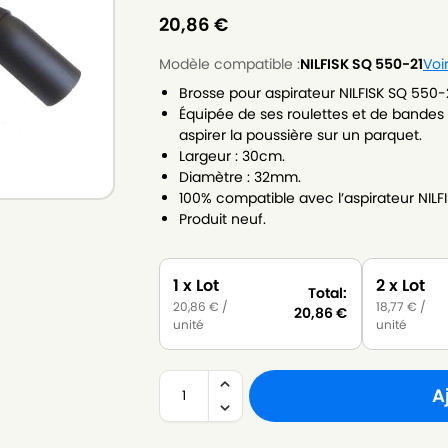
20,86
€
Modèle compatible :
NILFISK SQ 550-21
Voi
Brosse pour aspirateur NILFISK SQ 550-2
Équipée de ses roulettes et de bandes d
aspirer la poussière sur un parquet.
Largeur : 30cm.
Diamètre : 32mm.
100% compatible avec l’aspirateur NILF
Produit neuf.
1 x Lot
2 x Lot
Total:
20,86
€
/
18,77
€
/
20,86
€
unité
unité
A