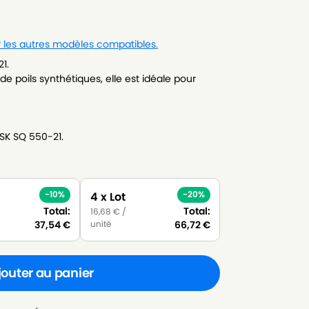
r les autres modèles compatibles.
1.
e poils synthétiques, elle est idéale pour
ISK SQ 550-21.
-10%
-20%
4 x Lot
Total:
Total:
16,68
€
/
unité
37,54
€
66,72
€
jouter au panier