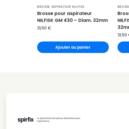
NILFISK
NILFISK 107407222 - GD 930Q CN
BROSSE ASPIRATEUR NILFISK
BROSSE
NILFISK
NILFISK 107410403 - GD 1010 220-240V 
Brosse pour aspirateur
Bros
NILFISK GM 430 – Diam. 32mm
NILF
NILFISK
NILFISK 107410404 - GDS 1010 220-240
32m
31,50
€
NILFISK
NILFISK 107410406 - GD 930 S11 DK
31,50
NILFISK
NILFISK 107410407 - GD 930 230V EU
Ajouter au panier
NILFISK
NILFISK 107410408 - GD930 230V INT E
NILFISK
NILFISK 107410409 - GD 930 230V HEPA
NILFISK
NILFISK 107410410 - GD930 230 volt EU
NILFISK
NILFISK 107410411 - GD 930SP 230V EU
NILFISK
NILFISK 107410413 - GD 930 G NORDIC
NILFISK
NILFISK 107410414 - GD 930 240V UK
NILFISK
NILFISK 107410415 - GD 930S2 PANTHER