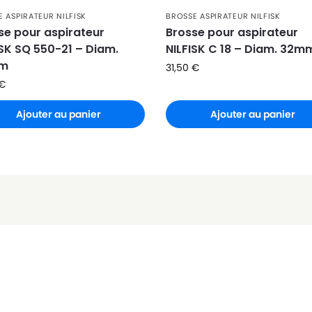
 ASPIRATEUR NILFISK
BROSSE ASPIRATEUR NILFISK
EU
se pour aspirateur
Brosse pour aspirateur
ISK SQ 550-21 – Diam.
NILFISK C 18 – Diam. 32m
V EU
m
31,50
€
€
Ajouter au panier
Ajouter au panier
U PLUG
 EU
 220-240V
 230V EU