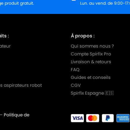
 produit gratuit.
Lun. au vend. de 9:00-17
IEPENBROCK
ts :
À propos :
ateur
Qui sommes nous ?
Compte Spirfix Pro
Livraison & retours
FAQ
Guides et conseils
s aspirateurs robot
CGV
Spirfix Espagne 🇪🇸
Z
–
Politique de