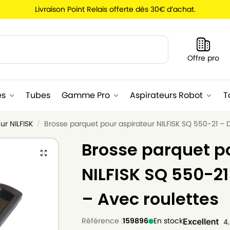
Livraison Point Relais offerte dès 30€ d’achat.
Recherche
Offre pro
es
Tubes
Gamme Pro
Aspirateurs Robot
T
ur NILFISK
Brosse parquet pour aspirateur NILFISK SQ 550-21 –
/
Brosse parquet p
NILFISK SQ 550-2
– Avec roulettes
Référence :
159896
En stock