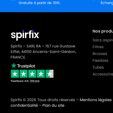
Gratuite à partir de 30€.
Échange
NILFISK
NILFISK 107410441 - VP300 HEPA EU2 P
NILFISK
NILFISK 107410443
NILFISK
NILFISK 107410443 - SALTIX 10
Nos produi
NILFISK
NILFISK 107410443 - SALTIX 10 EU
Sacs aspir
NILFISK
NILFISK 107410444 - SALTIX 10 UK
Spirfix – SARL RA – 167 rue Gustave
Filtres
Eiffel, 44150 Ancenis-Saint-Géréon,
NILFISK
NILFISK 107410450 - GD5 BACK EU HEPA
Brosses
FRANCE.
Flexibles
NILFISK
NILFISK 107410451
Tubes
NILFISK
NILFISK 107410451 - GD5 FLY
Accessoire
NILFISK
NILFISK 107410451 - GD5 FLY 110V/400H
NILFISK
NILFISK 107410452 - GD5 BACK UK
Spirfix © 2026 Tous droits réservés –
Mentions légales
NILFISK
NILFISK 107410453 - GD10 BACK EU
confidentialité
–
Plan du site
NILFISK
NILFISK 107411677