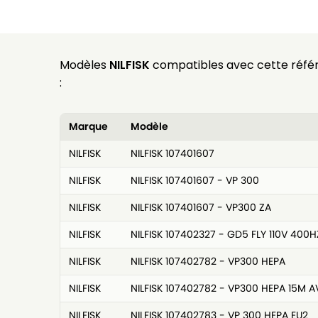
Modèles
NILFISK
compatibles avec cette réfé
:
Marque
Modèle
NILFISK
NILFISK 107401607
NILFISK
NILFISK 107401607 - VP 300
NILFISK
NILFISK 107401607 - VP300 ZA
NILFISK
NILFISK 107402327 - GD5 FLY 110V 400H
NILFISK
NILFISK 107402782 - VP300 HEPA
NILFISK
NILFISK 107402782 - VP300 HEPA 15M 
NILFISK
NILFISK 107402783 - VP 300 HEPA EU2