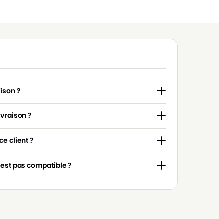
aison ?
ivraison ?
e client ?
n'est pas compatible ?