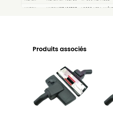
NILFISK
NILFISK 107402785 - VP300 HEPA AU/N
NILFISK
NILFISK 107402787
NILFISK
NILFISK 107402787 - SALTIX 10
NILFISK
NILFISK 107402787 - SALTIX 10Sauger
NILFISK
NILFISK 107403558 - EXTREME COMPLE
Produits associés
NILFISK
NILFISK 107405588 - SALTIX 10 UK
NILFISK
NILFISK 107406530 - VP300 HEPA JP
NILFISK
NILFISK 107407217 - GD 930Q EU
NILFISK
NILFISK 107407219 - GD 930Q US
NILFISK
NILFISK 107407220 - GD 930Q AUS/NZ
NILFISK
NILFISK 107407221 - GD 930Q JP