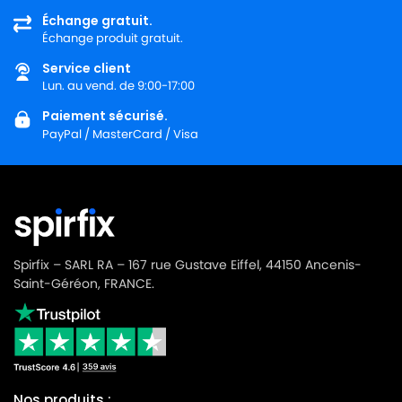
NILFISK
NILFISK 107410451 - GD5 FLY 110V/400HZ
Échange gratuit.
Échange produit gratuit.
NILFISK
NILFISK 107410452 - GD5 BACK UK
Service client
NILFISK
NILFISK 107410453 - GD10 BACK EU
Lun. au vend. de 9:00-17:00
Paiement sécurisé.
NILFISK
NILFISK 107411677
PayPal / MasterCard / Visa
NILFISK
NILFISK 107412036 - VP600 BASIC CABLE FIXE
NILFISK
NILFISK 107412036 - VP600 BASIC EU
NILFISK
NILFISK 107412037
NILFISK
NILFISK 107412037 - VP 600 BASIC
Spirfix – SARL RA – 167 rue Gustave Eiffel, 44150 Ancenis-
Saint-Géréon, FRANCE.
NILFISK
NILFISK 107412037 - VP600 BASIC UK
NILFISK
NILFISK 107412039 - VP600 STD1 AUS/NZ
NILFISK
NILFISK 107412042 - VP600 STD2 US
NILFISK
NILFISK 107412043 - VP600 STD2 CN
Nos produits :