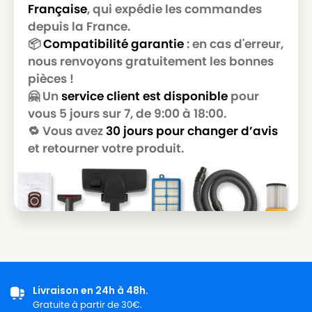
Française
, qui expédie les commandes
NILFISK
NILFISK 107410436 - VP300 UK
depuis la France.
📦
Compatibilité garantie
: en cas d'erreur,
NILFISK
NILFISK 107410440
nous renvoyons gratuitement les bonnes
NILFISK
NILFISK 107410440 - THOR
pièces !
🤗 Un
service client est disponible
pour
NILFISK 107410441 - VP300 HEPA EU2
NILFISK
PIEPENBROCK
vous 5 jours sur 7, de 9:00 à 18:00.
🔁 Vous avez
30 jours pour changer d’avis
NILFISK
NILFISK 107410443
et retourner votre produit.
NILFISK
NILFISK 107410443 - SALTIX 10
NILFISK
NILFISK 107410443 - SALTIX 10 EU
NILFISK
NILFISK 107410444 - SALTIX 10 UK
NILFISK
NILFISK 107410450 - GD5 BACK EU HEPA
NILFISK
NILFISK 107410451
Livraison en 24h à 48h.
NILFISK
NILFISK 107410451 - GD5 FLY
Gratuite à partir de 30€.