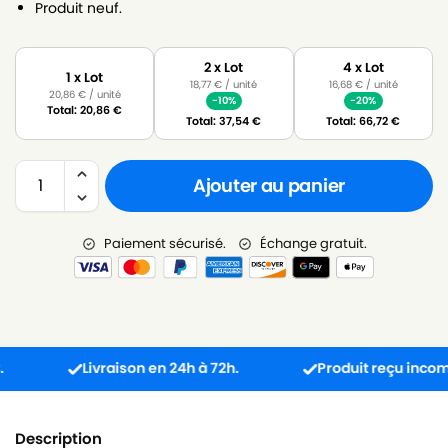
Produit neuf.
2 x Lot
4 x Lot
1 x Lot
18,77
€
/ unité
16,68
€
/ unité
20,86
€
/ unité
-10%
-20%
Total:
20,86
€
Total:
37,54
€
Total:
66,72
€
Ajouter au panier
Paiement sécurisé.
Échange gratuit.
Livraison en 24h à 72h.
Produit reçu incompatibl
Description