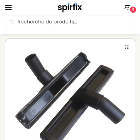
0
Recherche
🚚 Livraison Point Relais offerte dès 30€ d’achat.
Accueil
Brosse aspirateur
Brosse aspirateur NILFISK
Brosse parquet pour aspirateur NILFISK POWER P 12 – Diam. 32mm – Avec roulettes
/
/
/