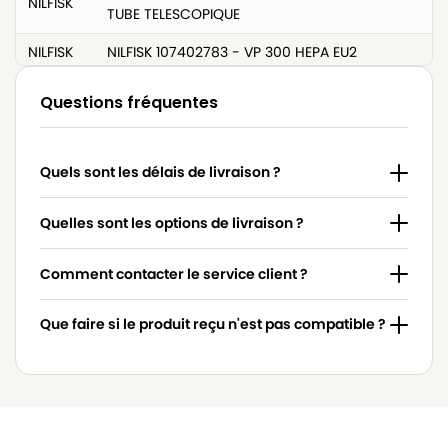
NILFISK
TUBE TELESCOPIQUE
NILFISK
NILFISK 107402783 - VP 300 HEPA EU2
NILFISK
NILFISK 107402785 - VP300 HEPA AU/NZ
Questions fréquentes
NILFISK
NILFISK 107402787
NILFISK
NILFISK 107402787 - SALTIX 10
Quels sont les délais de livraison ?
NILFISK
NILFISK 107402787 - SALTIX 10Sauger
Quelles sont les options de livraison ?
NILFISK
NILFISK 107403558 - EXTREME COMPLETE
Comment contacter le service client ?
NILFISK
NILFISK 107405588 - SALTIX 10 UK
NILFISK
NILFISK 107406530 - VP300 HEPA JP
Que faire si le produit reçu n'est pas compatible ?
NILFISK
NILFISK 107407217 - GD 930Q EU
NILFISK
NILFISK 107407219 - GD 930Q US
NILFISK
NILFISK 107407220 - GD 930Q AUS/NZ