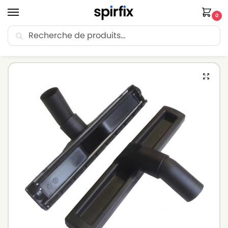
0
Recherche
🚚 Livraison Point Relais offerte dès 30€ d’achat.
Accueil
Brosse aspirateur
Brosse aspirateur NILFISK
Brosse parquet pour aspirateur NILFISK C 18 – Diam. 32mm – Avec roulettes
/
/
/