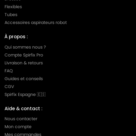
NILFISK
NILFISK 107412045
Flexibles
NILFISK
NILFISK 107412045 - VP 600 STD3
Tubes
Accessoires aspirateurs robot
NILFISK
NILFISK 107412045 - VP600 STD3 UK
NILFISK
NILFISK 107412046 - VP600 BASIC JP
À propos :
Qui sommes nous ?
NILFISK
NILFISK 107412047 - VP600 STD3 AUS/NZ
Compte Spirfix Pro
NILFISK
NILFISK 107412662 - GD 930QA
Livraison & retours
NILFISK
NILFISK 107412664
FAQ
Guides et conseils
NILFISK
NILFISK 107412664 - GD 930
CGV
NILFISK
NILFISK 107412664 - GD 930 Q EU2
Spirfix Espagne 🇪🇸
NILFISK
NILFISK 107412873 - VP300 ECO EU
Aide & contact :
NILFISK
NILFISK 107412879 - VP300 CH
Nous contacter
Mon compte
NILFISK
NILFISK 107413007
Mes commandes