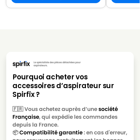
NILFISK 107410415 - GD 930S2 PANTHER 230V
NILFISK
EU
NILFISK
NILFISK 107410416 - GD 930S2 230V EU HEPA
NILFISK
NILFISK 107410420 - GD 930Q EU
NILFISK
NILFISK 107410421 - GD 930Q UK
NILFISK 107410422 - UZ 964 230-240V NILFISK
NILFISK
EU
Pourquoi acheter vos
NILFISK
NILFISK 107410428 - VP300 EU
accessoires d’aspirateur sur
Spirfix ?
NILFISK
NILFISK 107410429 - VP300 NORDIC
NILFISK
NILFISK 107410434 - VP300 PINK NORDIC
🇫🇷 Vous achetez auprès d’une
société
Française
, qui expédie les commandes
NILFISK
NILFISK 107410436
depuis la France.
NILFISK
NILFISK 107410436 - VP300
📦
Compatibilité garantie
: en cas d'erreur,