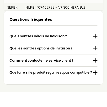
NILFISK
NILFISK 107402783 - VP 300 HEPA EU2
NILFISK
NILFISK 107402785 - VP300 HEPA AU/NZ
Questions fréquentes
NILFISK
NILFISK 107402787
NILFISK
NILFISK 107402787 - SALTIX 10
Quels sont les délais de livraison ?
NILFISK
NILFISK 107402787 - SALTIX 10Sauger
Quelles sont les options de livraison ?
NILFISK
NILFISK 107403558 - EXTREME COMPLETE
Comment contacter le service client ?
NILFISK
NILFISK 107405588 - SALTIX 10 UK
NILFISK
NILFISK 107406530 - VP300 HEPA JP
Que faire si le produit reçu n'est pas compatible ?
NILFISK
NILFISK 107407217 - GD 930Q EU
NILFISK
NILFISK 107407219 - GD 930Q US
NILFISK
NILFISK 107407220 - GD 930Q AUS/NZ