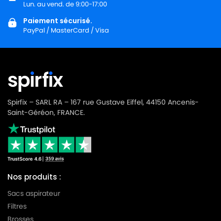
Lun. au vend. de 9:00-17:00
NILFISK
NILFISK 107410452 - GD5 BACK UK
Paiement sécurisé.
PayPal / MasterCard / Visa
NILFISK
NILFISK 107410453 - GD10 BACK EU
NILFISK
NILFISK 107411677
NILFISK
NILFISK 107412036 - VP600 BASIC CABLE FIXE
NILFISK
NILFISK 107412036 - VP600 BASIC EU
Spirfix – SARL RA – 167 rue Gustave Eiffel, 44150 Ancenis-
NILFISK
NILFISK 107412037
Saint-Géréon, FRANCE.
NILFISK
NILFISK 107412037 - VP 600 BASIC
NILFISK
NILFISK 107412037 - VP600 BASIC UK
NILFISK
NILFISK 107412039 - VP600 STD1 AUS/NZ
Nos produits :
NILFISK
NILFISK 107412042 - VP600 STD2 US
Sacs aspirateur
NILFISK
NILFISK 107412043 - VP600 STD2 CN
Filtres
Brosses