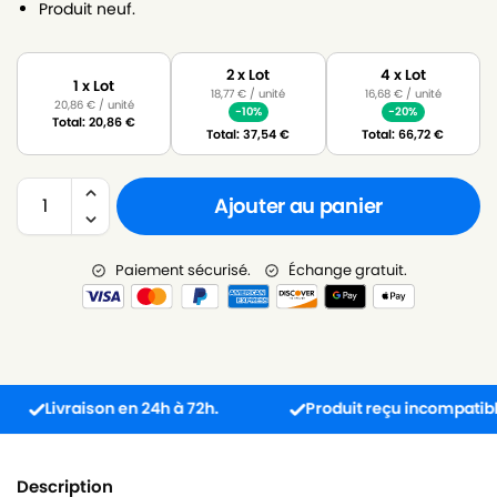
Produit neuf.
2 x Lot
4 x Lot
1 x Lot
18,77
€
/ unité
16,68
€
/ unité
20,86
€
/ unité
-10%
-20%
Total:
20,86
€
Total:
37,54
€
Total:
66,72
€
Ajouter au panier
Paiement sécurisé.
Échange gratuit.
Livraison en 24h à 72h.
Produit reçu incompatible ? L
Description