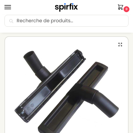
0
Recherche
🚚 Livraison Point Relais offerte dès 30€ d’achat.
Accueil
Brosse aspirateur
Brosse aspirateur NILFISK
Brosse parquet pour aspirateur NILFISK 41600861 – VP600 HEPA STD 3 EU – Diam. 32mm – Avec roulettes
/
/
/