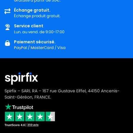
Gratuite à partir de 30€.
NILFISK
NILFISK 107410451
Échange gratuit.
Échange produit gratuit.
NILFISK
NILFISK 107410451 - GD5 FLY
Service client
NILFISK
NILFISK 107410451 - GD5 FLY 110V/400HZ
Lun. au vend. de 9:00-17:00
NILFISK
NILFISK 107410452 - GD5 BACK UK
Paiement sécurisé.
PayPal / MasterCard / Visa
NILFISK
NILFISK 107410453 - GD10 BACK EU
NILFISK
NILFISK 107411677
NILFISK
NILFISK 107412036 - VP600 BASIC CABLE FIXE
NILFISK
NILFISK 107412036 - VP600 BASIC EU
Spirfix – SARL RA – 167 rue Gustave Eiffel, 44150 Ancenis-
NILFISK
NILFISK 107412037
Saint-Géréon, FRANCE.
NILFISK
NILFISK 107412037 - VP 600 BASIC
NILFISK
NILFISK 107412037 - VP600 BASIC UK
NILFISK
NILFISK 107412039 - VP600 STD1 AUS/NZ