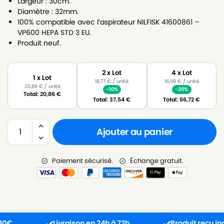
Largeur : 30cm.
Diamètre : 32mm.
100% compatible avec l’aspirateur NILFISK 41600861 –
VP600 HEPA STD 3 EU.
Produit neuf.
2 x Lot
4 x Lot
1 x Lot
18,77
€
/ unité
16,68
€
/ unité
20,86
€
/ unité
-10%
-20%
Total:
20,86
€
Total:
37,54
€
Total:
66,72
€
Ajouter au panier
Paiement sécurisé.
Échange gratuit.
Livraison en 24h à 72h.
Produit reçu incompa