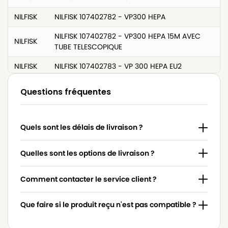
NILFISK
NILFISK 107402782 - VP300 HEPA
NILFISK 107402782 - VP300 HEPA 15M AVEC
NILFISK
TUBE TELESCOPIQUE
NILFISK
NILFISK 107402783 - VP 300 HEPA EU2
NILFISK
NILFISK 107402785 - VP300 HEPA AU/NZ
Questions fréquentes
NILFISK
NILFISK 107402787
NILFISK
NILFISK 107402787 - SALTIX 10
Quels sont les délais de livraison ?
NILFISK
NILFISK 107402787 - SALTIX 10Sauger
Quelles sont les options de livraison ?
NILFISK
NILFISK 107403558 - EXTREME COMPLETE
Comment contacter le service client ?
NILFISK
NILFISK 107405588 - SALTIX 10 UK
NILFISK
NILFISK 107406530 - VP300 HEPA JP
Que faire si le produit reçu n'est pas compatible ?
NILFISK
NILFISK 107407217 - GD 930Q EU