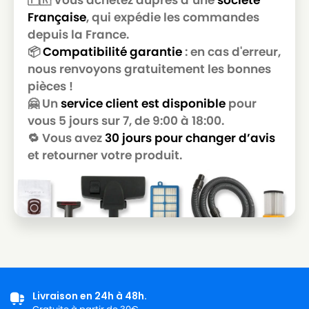
Française
, qui expédie les commandes
NILFISK
NILFISK 107410436
depuis la France.
NILFISK
NILFISK 107410436 - VP300
📦
Compatibilité garantie
: en cas d'erreur,
nous renvoyons gratuitement les bonnes
NILFISK
NILFISK 107410436 - VP300 UK
pièces !
NILFISK
NILFISK 107410440
🤗 Un
service client est disponible
pour
vous 5 jours sur 7, de 9:00 à 18:00.
NILFISK
NILFISK 107410440 - THOR
🔁 Vous avez
30 jours pour changer d’avis
NILFISK 107410441 - VP300 HEPA EU2
et retourner votre produit.
NILFISK
PIEPENBROCK
NILFISK
NILFISK 107410443
NILFISK
NILFISK 107410443 - SALTIX 10
NILFISK
NILFISK 107410443 - SALTIX 10 EU
NILFISK
NILFISK 107410444 - SALTIX 10 UK
NILFISK
NILFISK 107410450 - GD5 BACK EU HEPA
Livraison en 24h à 48h.