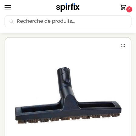
0
Recherche
🚚 Livraison Point Relais offerte dès 30€ d’achat.
Accueil
Brosse aspirateur
Brosse aspirateur MIELE
Suceur à poussière pour aspirateur MIELE TYPE FJM – Diamètre 35mm
/
/
/