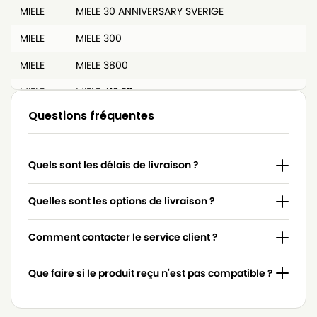
MIELE
MIELE 30 ANNIVERSARY SVERIGE
MIELE
MIELE 300
MIELE
MIELE 3800
MIELE
MIELE 418.311
Questions fréquentes
MIELE
MIELE 4306916
MIELE
MIELE 4306918
Quels sont les délais de livraison ?
MIELE
MIELE 4854915
MIELE
MIELE 617063
Quelles sont les options de livraison ?
MIELE
MIELE 7253830
Comment contacter le service client ?
MIELE
MIELE 7736191
Que faire si le produit reçu n'est pas compatible ?
MIELE
MIELE 837.086
MIELE
MIELE 9442600