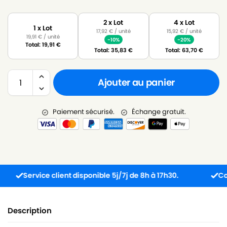
2 x Lot
4 x Lot
1 x Lot
17,92
€
/ unité
15,92
€
/ unité
19,91
€
/ unité
-10%
-20%
Total:
19,91
€
Total:
35,83
€
Total:
63,70
€
Ajouter au panier
Paiement sécurisé.
Échange gratuit.
Service client disponible 5j/7j de 8h à 17h30.
Command
Description