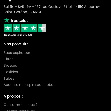
MIELE
MIELE ALU MAGIC
Spirfix – SARL RA – 167 rue Gustave Eiffel, 44150 Ancenis-
Saint-Géréon, FRANCE.
MIELE
MIELE ALU MAGIC ALUMINIUM
MIELE
MIELE ALUMAGIC
MIELE
MIELE ALUMINIUM
MIELE
MIELE AMARANTH HS06
Nos produits :
MIELE
MIELE AMBIANTE
Sacs aspirateur
Filtres
MIELE
MIELE AMBIENTE
Brosses
MIELE
MIELE AMBIENTE PLUS
Flexibles
Tubes
MIELE
MIELE AMBIENTE S5580
Accessoires aspirateurs robot
MIELE
MIELE ANIVERSARIO
À propos :
MIELE
MIELE ANNIVERSARY
Qui sommes nous ?
MIELE
MIELE ANNIVERSARY 100