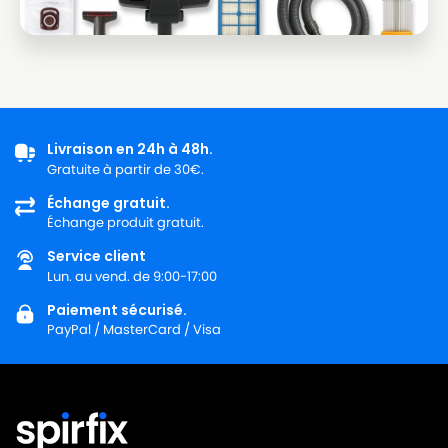
MIELE
MIELE ALLERGYCO S157
MIELE
MIELE ALLERVAC
MIELE
MIELE ALLERVAC HEPA PLUS
MIELE
MIELE ALLERVAC S400
Livraison en 24h à 48h.
MIELE
MIELE ALLERVAC S600
Gratuite à partir de 30€.
MIELE
MIELE ALLERVAC S700
Échange gratuit.
Échange produit gratuit.
MIELE
MIELE ALLERVAC S718
Service client
MIELE
MIELE ALLERVAC S800
Lun. au vend. de 9:00-17:00
Paiement sécurisé.
MIELE
MIELE ALLERVAC SENSOR
PayPal / MasterCard / Visa
MIELE
MIELE ALLERVAC SENSOR 2000
MIELE
MIELE ALLERVAC SENSOR 5000
MIELE
MIELE ALU LIMITED EDITION