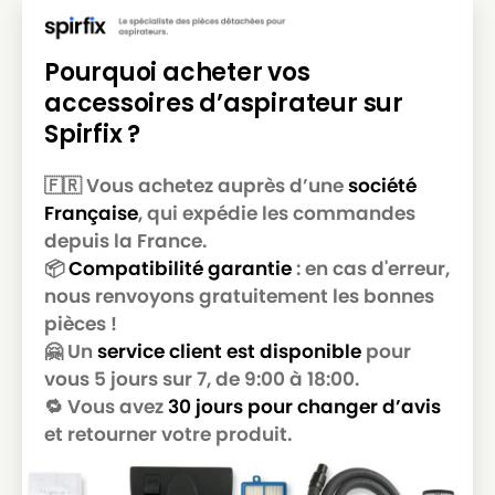
MIELE
MIELE ALLERGY CONTROL PLUSS500
MIELE
MIELE ALLERGY CONTROL PLUSS600
Pourquoi acheter vos
MIELE
MIELE ALLERGY CONTROL S300
accessoires d’aspirateur sur
MIELE
MIELE ALLERGY CONTROL S400
Spirfix ?
MIELE
MIELE ALLERGY CONTROL S5381
🇫🇷 Vous achetez auprès d’une
société
Française
, qui expédie les commandes
MIELE
MIELE ALLERGY CONTROL S600
depuis la France.
MIELE
MIELE ALLERGY HEPA
📦
Compatibilité garantie
: en cas d'erreur,
nous renvoyons gratuitement les bonnes
MIELE
MIELE ALLERGY HEPA 1800
pièces !
MIELE
MIELE ALLERGY HEPA 4000
🤗 Un
service client est disponible
pour
vous 5 jours sur 7, de 9:00 à 18:00.
MIELE
MIELE ALLERGY HEPA 700
🔁 Vous avez
30 jours pour changer d’avis
MIELE
MIELE ALLERGY HEPA PLUSS718
et retourner votre produit.
MIELE
MIELE ALLERGY STOP