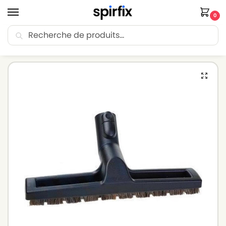
0
Recherche
🚚 Livraison Point Relais offerte dès 30€ d’achat.
Accueil
Brosse aspirateur
Brosse aspirateur MIELE
Suceur à poussière pour aspirateur MIELE SBB 300-3 – Diamètre 35mm
/
/
/