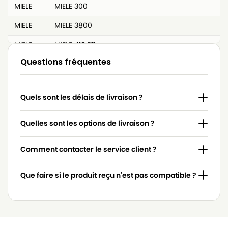
MIELE
MIELE 300
MIELE
MIELE 3800
MIELE
MIELE 418.311
Questions fréquentes
MIELE
MIELE 4306916
MIELE
MIELE 4306918
Quels sont les délais de livraison ?
MIELE
MIELE 4854915
MIELE
MIELE 617063
Quelles sont les options de livraison ?
MIELE
MIELE 7253830
Comment contacter le service client ?
MIELE
MIELE 7736191
Que faire si le produit reçu n'est pas compatible ?
MIELE
MIELE 837.086
MIELE
MIELE 9442600
MIELE
MIELE ACCU NOVA