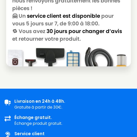
nous renvoyons gratuitement les bonnes
pièces !
MIELE
MIELE ALLERGY CONTROL S300
🤗 Un
service client est disponible
pour
MIELE
MIELE ALLERGY CONTROL S400
vous 5 jours sur 7, de 9:00 à 18:00.
🔁 Vous avez
30 jours pour changer d’avis
MIELE
MIELE ALLERGY CONTROL S5381
et retourner votre produit.
MIELE
MIELE ALLERGY CONTROL S600
MIELE
MIELE ALLERGY HEPA
MIELE
MIELE ALLERGY HEPA 1800
MIELE
MIELE ALLERGY HEPA 4000
MIELE
MIELE ALLERGY HEPA 700
Livraison en 24h à 48h.
MIELE
MIELE ALLERGY HEPA PLUSS718
Gratuite à partir de 30€.
MIELE
MIELE ALLERGY STOP
Échange gratuit.
Échange produit gratuit.
MIELE
MIELE ALLERGYCO S157
Service client