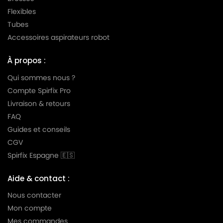
MIELE
MIELE ALU MAGIC ALUMINIUM
Flexibles
Tubes
MIELE
MIELE ALUMAGIC
Accessoires aspirateurs robot
MIELE
MIELE ALUMINIUM
À propos :
MIELE
MIELE AMARANTH HS06
Qui sommes nous ?
MIELE
MIELE AMBIANTE
Compte Spirfix Pro
MIELE
MIELE AMBIENTE
Livraison & retours
FAQ
MIELE
MIELE AMBIENTE PLUS
Guides et conseils
MIELE
MIELE AMBIENTE S5580
CGV
Spirfix Espagne 🇪🇸
MIELE
MIELE ANIVERSARIO
MIELE
MIELE ANNIVERSARY
Aide & contact :
Nous contacter
MIELE
MIELE ANNIVERSARY 100
Mon compte
MIELE
MIELE ANNIVERSARY S100
Mes commandes