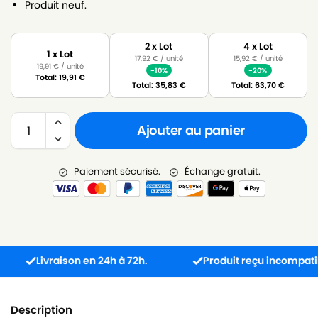
Produit neuf.
2 x Lot
4 x Lot
1 x Lot
17,92
€
/ unité
15,92
€
/ unité
19,91
€
/ unité
-10%
-20%
Total:
19,91
€
Total:
35,83
€
Total:
63,70
€
Ajouter au panier
Paiement sécurisé.
Échange gratuit.
Livraison en 24h à 72h.
Produit reçu incompatible ? 
Description