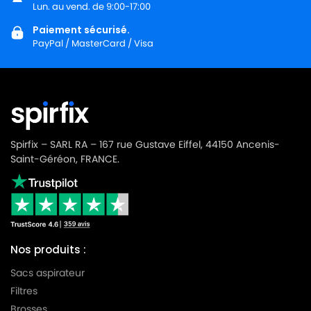
MIELE
MIELE ALLERVAC
Lun. au vend. de 9:00-17:00
Paiement sécurisé.
MIELE
MIELE ALLERVAC HEPA PLUS
PayPal / MasterCard / Visa
MIELE
MIELE ALLERVAC S400
MIELE
MIELE ALLERVAC S600
MIELE
MIELE ALLERVAC S700
MIELE
MIELE ALLERVAC S718
Spirfix – SARL RA – 167 rue Gustave Eiffel, 44150 Ancenis-
Saint-Géréon, FRANCE.
MIELE
MIELE ALLERVAC S800
MIELE
MIELE ALLERVAC SENSOR
MIELE
MIELE ALLERVAC SENSOR 2000
MIELE
MIELE ALLERVAC SENSOR 5000
Nos produits :
MIELE
MIELE ALU LIMITED EDITION
Sacs aspirateur
Filtres
MIELE
MIELE ALU MAGIC
Brosses