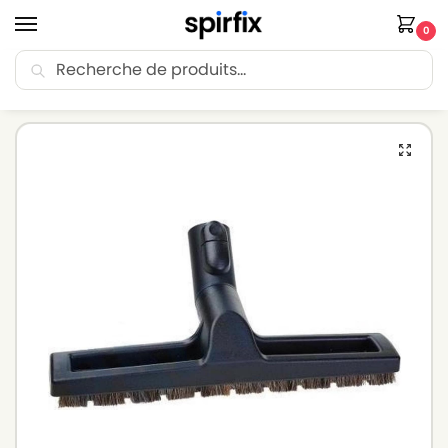
0
Recherche
🚚 Livraison Point Relais offerte dès 30€ d’achat.
Accueil
Brosse aspirateur
Brosse aspirateur MIELE
Suceur à poussière pour aspirateur MIELE S6240 – Diamètre 35mm
/
/
/