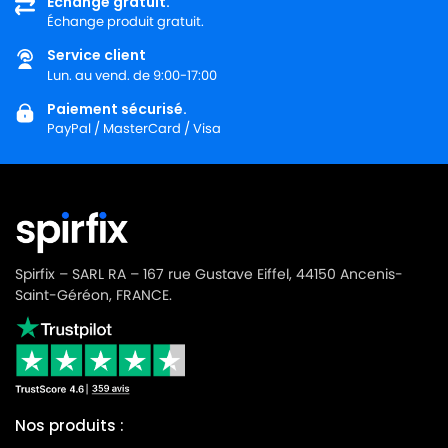
Échange gratuit.
Échange produit gratuit.
MIELE
MIELE ALLERVAC HEPA PLUS
Service client
MIELE
MIELE ALLERVAC S400
Lun. au vend. de 9:00-17:00
MIELE
MIELE ALLERVAC S600
Paiement sécurisé.
PayPal / MasterCard / Visa
MIELE
MIELE ALLERVAC S700
MIELE
MIELE ALLERVAC S718
MIELE
MIELE ALLERVAC S800
MIELE
MIELE ALLERVAC SENSOR
Spirfix – SARL RA – 167 rue Gustave Eiffel, 44150 Ancenis-
MIELE
MIELE ALLERVAC SENSOR 2000
Saint-Géréon, FRANCE.
MIELE
MIELE ALLERVAC SENSOR 5000
MIELE
MIELE ALU LIMITED EDITION
MIELE
MIELE ALU MAGIC
Nos produits :
MIELE
MIELE ALU MAGIC ALUMINIUM