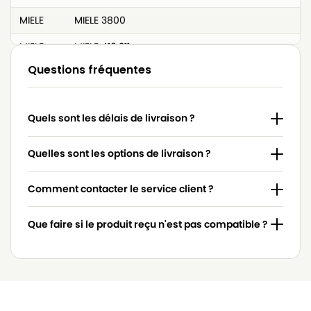
MIELE
MIELE 3800
MIELE
MIELE 418.311
Questions fréquentes
MIELE
MIELE 4306916
MIELE
MIELE 4306918
Quels sont les délais de livraison ?
MIELE
MIELE 4854915
MIELE
MIELE 617063
Quelles sont les options de livraison ?
MIELE
MIELE 7253830
Comment contacter le service client ?
MIELE
MIELE 7736191
Que faire si le produit reçu n'est pas compatible ?
MIELE
MIELE 837.086
MIELE
MIELE 9442600
MIELE
MIELE ACCU NOVA
MIELE
MIELE ACTIVE HEPA