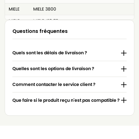
MIELE
MIELE 3800
MIELE
MIELE 418.311
Questions fréquentes
MIELE
MIELE 4306916
MIELE
MIELE 4306918
Quels sont les délais de livraison ?
MIELE
MIELE 4854915
MIELE
MIELE 617063
Quelles sont les options de livraison ?
MIELE
MIELE 7253830
Comment contacter le service client ?
MIELE
MIELE 7736191
Que faire si le produit reçu n'est pas compatible ?
MIELE
MIELE 837.086
MIELE
MIELE 9442600
MIELE
MIELE ACCU NOVA
MIELE
MIELE ACTIVE HEPA