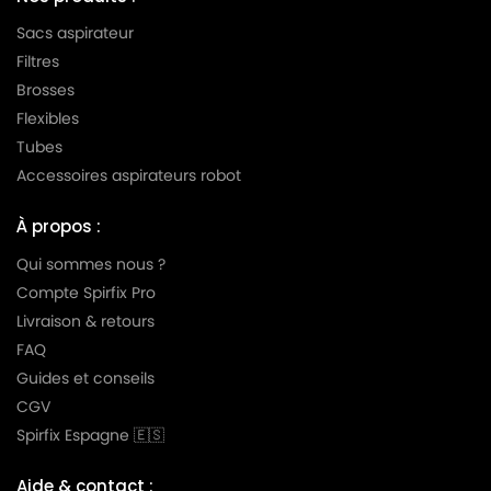
Sacs aspirateur
MIELE
MIELE ALUMAGIC
Filtres
MIELE
MIELE ALUMINIUM
Brosses
MIELE
MIELE AMARANTH HS06
Flexibles
Tubes
MIELE
MIELE AMBIANTE
Accessoires aspirateurs robot
MIELE
MIELE AMBIENTE
À propos :
MIELE
MIELE AMBIENTE PLUS
Qui sommes nous ?
MIELE
MIELE AMBIENTE S5580
Compte Spirfix Pro
Livraison & retours
MIELE
MIELE ANIVERSARIO
FAQ
MIELE
MIELE ANNIVERSARY
Guides et conseils
CGV
MIELE
MIELE ANNIVERSARY 100
Spirfix Espagne 🇪🇸
MIELE
MIELE ANNIVERSARY S100
Aide & contact :