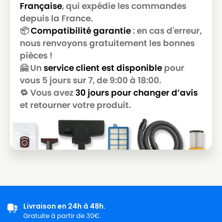
Française
, qui expédie les commandes
MIELE
MIELE ALLERGY CONTROL S300
depuis la France.
MIELE
MIELE ALLERGY CONTROL S400
📦
Compatibilité garantie
: en cas d'erreur,
nous renvoyons gratuitement les bonnes
MIELE
MIELE ALLERGY CONTROL S5381
pièces !
MIELE
MIELE ALLERGY CONTROL S600
🤗 Un
service client est disponible
pour
vous 5 jours sur 7, de 9:00 à 18:00.
MIELE
MIELE ALLERGY HEPA
🔁 Vous avez
30 jours pour changer d’avis
MIELE
MIELE ALLERGY HEPA 1800
et retourner votre produit.
MIELE
MIELE ALLERGY HEPA 4000
MIELE
MIELE ALLERGY HEPA 700
MIELE
MIELE ALLERGY HEPA PLUSS718
MIELE
MIELE ALLERGY STOP
MIELE
MIELE ALLERGYCO S157
Livraison en 24h à 48h.
MIELE
MIELE ALLERVAC
Gratuite à partir de 30€.