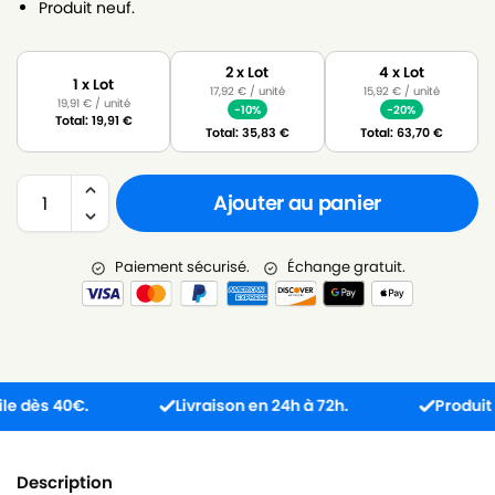
Produit neuf.
2 x Lot
4 x Lot
1 x Lot
17,92
€
/ unité
15,92
€
/ unité
19,91
€
/ unité
-10%
-20%
Total:
19,91
€
Total:
35,83
€
Total:
63,70
€
Ajouter au panier
Paiement sécurisé.
Échange gratuit.
ès 40€.
Livraison en 24h à 72h.
Produit reçu
Description