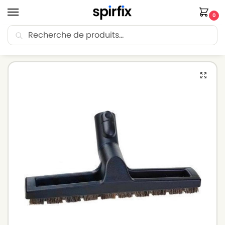
0
Recherche
🚚 Livraison Point Relais offerte dès 30€ d’achat.
Accueil
Brosse aspirateur
Brosse aspirateur MIELE
Suceur à poussière pour aspirateur MIELE S6210 – Diamètre 35mm
/
/
/