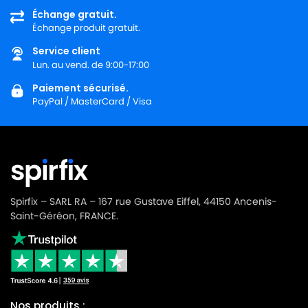
Échange gratuit.
MIELE
MIELE ALLERVAC HEPA PLUS
Échange produit gratuit.
MIELE
MIELE ALLERVAC S400
Service client
Lun. au vend. de 9:00-17:00
MIELE
MIELE ALLERVAC S600
Paiement sécurisé.
MIELE
MIELE ALLERVAC S700
PayPal / MasterCard / Visa
MIELE
MIELE ALLERVAC S718
MIELE
MIELE ALLERVAC S800
MIELE
MIELE ALLERVAC SENSOR
MIELE
MIELE ALLERVAC SENSOR 2000
Spirfix – SARL RA – 167 rue Gustave Eiffel, 44150 Ancenis-
Saint-Géréon, FRANCE.
MIELE
MIELE ALLERVAC SENSOR 5000
MIELE
MIELE ALU LIMITED EDITION
MIELE
MIELE ALU MAGIC
MIELE
MIELE ALU MAGIC ALUMINIUM
Nos produits :