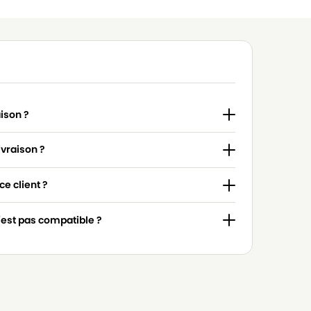
aison ?
ivraison ?
e client ?
n'est pas compatible ?