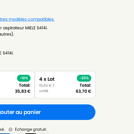
utres modèles compatibles.
aspirateur MIELE S414i.
autres).
 S414i.
-10%
-20%
4 x Lot
Total:
Total:
15,92
€
/
unité
35,83
€
63,70
€
jouter au panier
sé.
Échange gratuit.