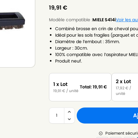
19,91
€
Modèle compatible :
MIELE S414i
Voir les a
Combiné brosse en crin de cheval pour 
Idéal pour les sols fragiles (parquet et 
Diamètre de l’embout : 35mm.
Largeur : 30cm.
100% compatible avec l’aspirateur MIELE
Produit neuf.
2 x Lot
1 x Lot
Total:
19,91
€
17,92
€
/
19,91
€
/ unité
unité
A
Paiement sécuri