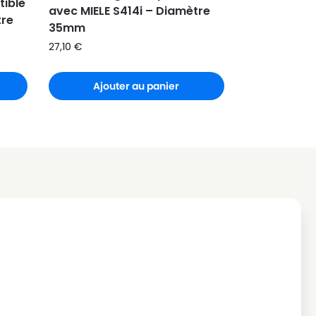
tible
avec MIELE S414i – Diamètre
tre
35mm
27,10
€
Ajouter au panier