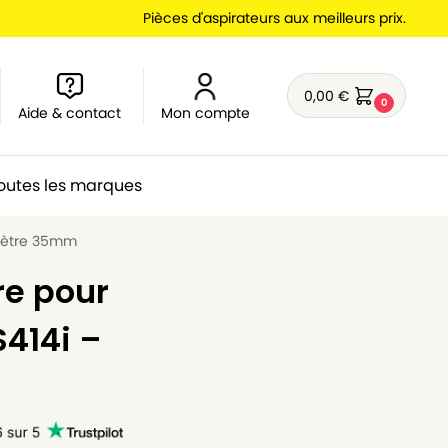
Pièces d'aspirateurs aux meilleurs prix.
0,00
€
0
Aide & contact
Mon compte
outes les marques
amètre 35mm
re pour
S414i –