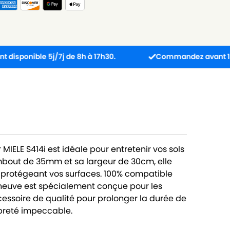
ble 5j/7j de 8h à 17h30.
Commandez avant 13h : colis 
MIELE S414i est idéale pour entretenir vos sols
embout de 35mm et sa largeur de 30cm, elle
n protégeant vos surfaces. 100% compatible
 neuve est spécialement conçue pour les
cessoire de qualité pour prolonger la durée de
opreté impeccable.