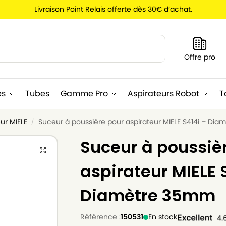
Livraison Point Relais offerte dès 30€ d’achat.
Recherche
Offre pro
es
Tubes
Gamme Pro
Aspirateurs Robot
T
ur MIELE
Suceur à poussière pour aspirateur MIELE S414i – Di
/
Suceur à poussiè
aspirateur MIELE 
Diamètre 35mm
Référence :
150531
En stock