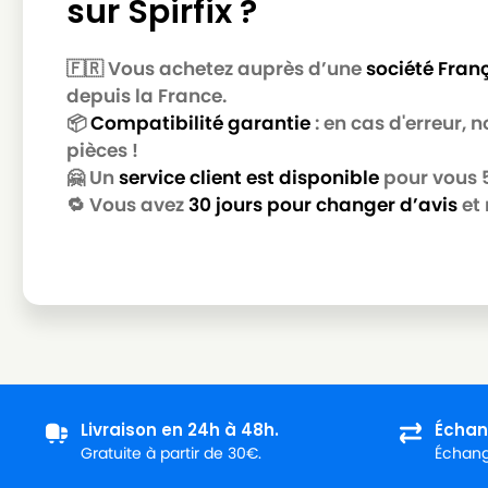
sur Spirfix ?
MIELE
MIELE ALLERGY CONTROL 2000 / AL
MIELE
MIELE ALLERGY CONTROL 2200
🇫🇷 Vous achetez auprès d’une
société Fran
MIELE
MIELE ALLERGY CONTROL 500
depuis la France.
📦
Compatibilité garantie
: en cas d'erreur,
MIELE
MIELE ALLERGY CONTROL 600
pièces !
MIELE
MIELE ALLERGY CONTROL 700
🤗 Un
service client est disponible
pour vous 5 
🔁 Vous avez
30 jours pour changer d’avis
et 
MIELE
MIELE ALLERGY CONTROL 800
MIELE
MIELE ALLERGY CONTROL BR
MIELE
MIELE ALLERGY CONTROL PL
MIELE
MIELE ALLERGY CONTROL PLUS
MIELE
MIELE ALLERGY CONTROL PLUSS500
MIELE
MIELE ALLERGY CONTROL PLUSS600
Livraison en 24h à 48h.
Échan
Gratuite à partir de 30€.
Échange
MIELE
MIELE ALLERGY CONTROL S300