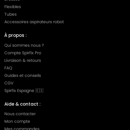
MIELE
MIELE ALU MAGIC ALUMINIUM
Flexibles
Tubes
MIELE
MIELE ALUMAGIC
Accessoires aspirateurs robot
MIELE
MIELE ALUMINIUM
À propos :
MIELE
MIELE AMARANTH HS06
Qui sommes nous ?
MIELE
MIELE AMBIANTE
Compte Spirfix Pro
MIELE
MIELE AMBIENTE
Livraison & retours
FAQ
MIELE
MIELE AMBIENTE PLUS
Guides et conseils
MIELE
MIELE AMBIENTE S5580
CGV
Spirfix Espagne 🇪🇸
MIELE
MIELE ANIVERSARIO
MIELE
MIELE ANNIVERSARY
Aide & contact :
Nous contacter
MIELE
MIELE ANNIVERSARY 100
Mon compte
MIELE
MIELE ANNIVERSARY S100
Mes commandes