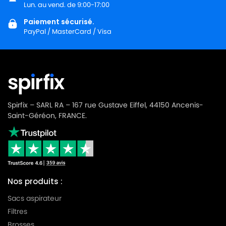
MIELE
MIELE ALLERVAC
Lun. au vend. de 9:00-17:00
Paiement sécurisé.
MIELE
MIELE ALLERVAC HEPA PLUS
PayPal / MasterCard / Visa
MIELE
MIELE ALLERVAC S400
MIELE
MIELE ALLERVAC S600
MIELE
MIELE ALLERVAC S700
MIELE
MIELE ALLERVAC S718
Spirfix – SARL RA – 167 rue Gustave Eiffel, 44150 Ancenis-
Saint-Géréon, FRANCE.
MIELE
MIELE ALLERVAC S800
MIELE
MIELE ALLERVAC SENSOR
MIELE
MIELE ALLERVAC SENSOR 2000
MIELE
MIELE ALLERVAC SENSOR 5000
Nos produits :
MIELE
MIELE ALU LIMITED EDITION
Sacs aspirateur
Filtres
MIELE
MIELE ALU MAGIC
Brosses