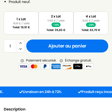
Produit neuf.
2 x Lot
4 x Lot
1 x Lot
17,92
€
/ unité
15,92
€
/ unité
19,91
€
/ unité
-10%
-20%
Total:
19,91
€
Total:
35,83
€
Total:
63,70
€
Ajouter au panier
Paiement sécurisé.
Échange gratuit.
Livraison en 24h à 72h.
Produit reçu incompati
Description