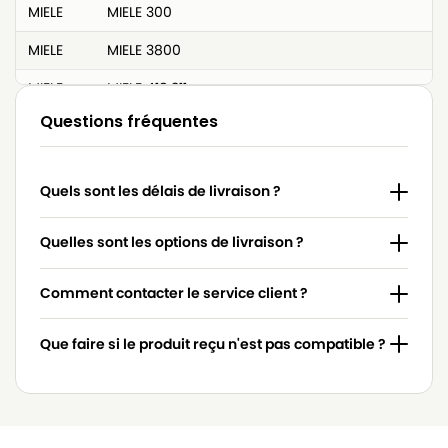
MIELE
MIELE 300
MIELE
MIELE 3800
MIELE
MIELE 418.311
Questions fréquentes
MIELE
MIELE 4306916
MIELE
MIELE 4306918
Quels sont les délais de livraison ?
MIELE
MIELE 4854915
MIELE
MIELE 617063
Quelles sont les options de livraison ?
MIELE
MIELE 7253830
Comment contacter le service client ?
MIELE
MIELE 7736191
Que faire si le produit reçu n'est pas compatible ?
MIELE
MIELE 837.086
MIELE
MIELE 9442600
MIELE
MIELE ACCU NOVA