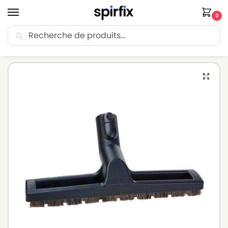
0
Recherche
🚚 Livraison Point Relais offerte dès 30€ d’achat.
Accueil
Brosse aspirateur
Brosse aspirateur MIELE
Suceur à poussière pour aspirateur MIELE S400 I -> S458 I – Diamètre 35mm
/
/
/