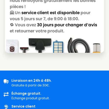
nous renvoyons gratuitement les bonnes
pièces !
MIELE
MIELE ALLERGY CONTROL S300
🤗 Un
service client est disponible
pour
MIELE
MIELE ALLERGY CONTROL S400
vous 5 jours sur 7, de 9:00 à 18:00.
🔁 Vous avez
30 jours pour changer d’avis
MIELE
MIELE ALLERGY CONTROL S5381
et retourner votre produit.
MIELE
MIELE ALLERGY CONTROL S600
MIELE
MIELE ALLERGY HEPA
MIELE
MIELE ALLERGY HEPA 1800
MIELE
MIELE ALLERGY HEPA 4000
MIELE
MIELE ALLERGY HEPA 700
Livraison en 24h à 48h.
MIELE
MIELE ALLERGY HEPA PLUSS718
Gratuite à partir de 30€.
MIELE
MIELE ALLERGY STOP
Échange gratuit.
Échange produit gratuit.
MIELE
MIELE ALLERGYCO S157
Service client