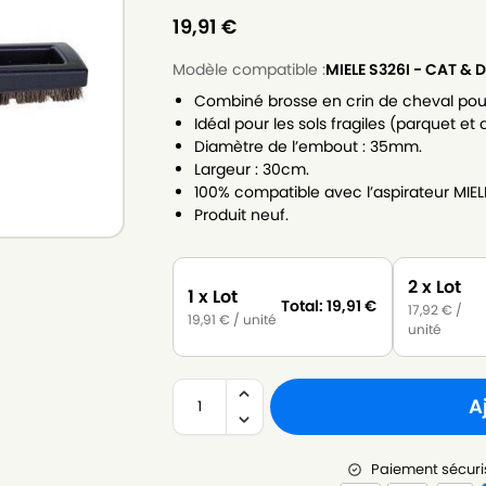
19,91
€
Modèle compatible :
MIELE S326I - CAT & 
Combiné brosse en crin de cheval pour
Idéal pour les sols fragiles (parquet et 
Diamètre de l’embout : 35mm.
Largeur : 30cm.
100% compatible avec l’aspirateur MIE
Produit neuf.
2 x Lot
1 x Lot
Total:
19,91
€
17,92
€
/
19,91
€
/ unité
unité
A
Paiement sécuri