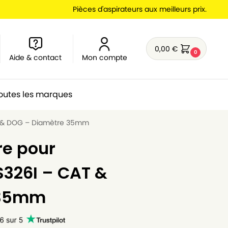
Pièces d'aspirateurs aux meilleurs prix.
0,00
€
0
Aide & contact
Mon compte
outes les marques
AT & DOG – Diamètre 35mm
re pour
S326I – CAT &
 35mm