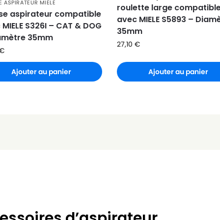
 ASPIRATEUR MIELE
roulette large compatibl
se aspirateur compatible
avec MIELE S5893 – Diam
 MIELE S326I – CAT & DOG
35mm
amètre 35mm
27,10
€
€
Ajouter au panier
Ajouter au panier
essoires d’aspirateur