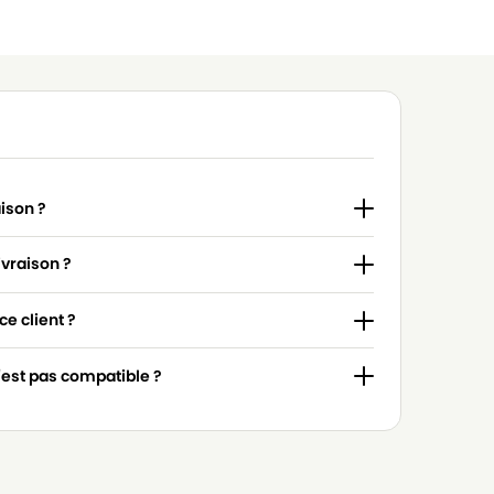
aison ?
ivraison ?
e client ?
n'est pas compatible ?