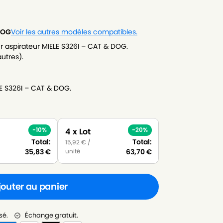
DOG
Voir les autres modèles compatibles.
 aspirateur MIELE S326I – CAT & DOG.
autres).
LE S326I – CAT & DOG.
-10%
-20%
4 x Lot
Total:
Total:
15,92
€
/
unité
35,83
€
63,70
€
jouter au panier
sé.
Échange gratuit.