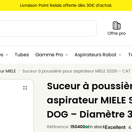
Livraison Point Relais offerte dès 30€ d’achat.
Recherche
Offre pro
es
Tubes
Gamme Pro
Aspirateurs Robot
T
ur MIELE
Suceur à poussière pour aspirateur MIELE S326I – C
/
Suceur à poussiè
aspirateur MIELE 
DOG – Diamètre
Référence :
150400
En stock