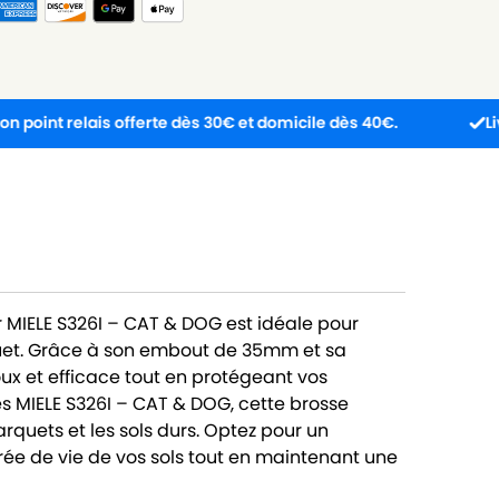
relais offerte dès 30€ et domicile dès 40€.
Livraison e
r MIELE S326I – CAT & DOG est idéale pour
arquet. Grâce à son embout de 35mm et sa
oux et efficace tout en protégeant vos
s MIELE S326I – CAT & DOG, cette brosse
quets et les sols durs. Optez pour un
rée de vie de vos sols tout en maintenant une