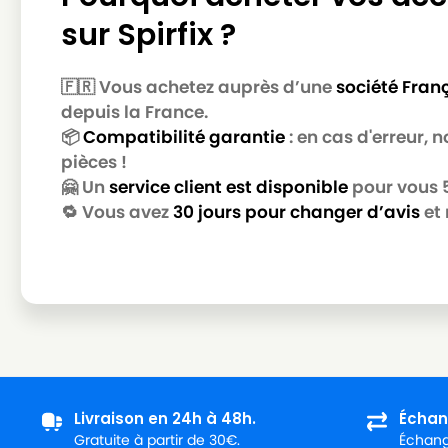
sur Spirfix ?
MIELE
MIELE ALLERGY CONTROL 2000 / AL
MIELE
MIELE ALLERGY CONTROL 2200
🇫🇷 Vous achetez auprès d’une
société Fran
MIELE
MIELE ALLERGY CONTROL 500
depuis la France.
📦
Compatibilité garantie
: en cas d'erreur,
MIELE
MIELE ALLERGY CONTROL 600
pièces !
MIELE
MIELE ALLERGY CONTROL 700
🤗 Un
service client est disponible
pour vous 5 
🔁 Vous avez
30 jours pour changer d’avis
et 
MIELE
MIELE ALLERGY CONTROL 800
MIELE
MIELE ALLERGY CONTROL BR
MIELE
MIELE ALLERGY CONTROL PL
MIELE
MIELE ALLERGY CONTROL PLUS
MIELE
MIELE ALLERGY CONTROL PLUSS500
MIELE
MIELE ALLERGY CONTROL PLUSS600
Livraison en 24h à 48h.
Échan
Gratuite à partir de 30€.
Échange
MIELE
MIELE ALLERGY CONTROL S300