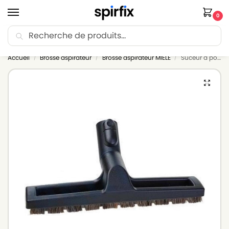
0
Recherche
🚚 Livraison Point Relais offerte dès 30€ d’achat.
Accueil
Brosse aspirateur
Brosse aspirateur MIELE
Suceur à poussière pour aspirateur MIELE S193 – Diamètre 35mm
/
/
/