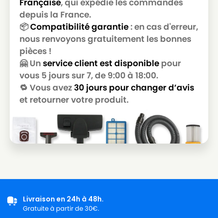
Française
, qui expédie les commandes
MIELE
MIELE ALLERGY CONTROL S300
depuis la France.
📦
Compatibilité garantie
: en cas d'erreur,
MIELE
MIELE ALLERGY CONTROL S400
nous renvoyons gratuitement les bonnes
pièces !
MIELE
MIELE ALLERGY CONTROL S5381
🤗 Un
service client est disponible
pour
MIELE
MIELE ALLERGY CONTROL S600
vous 5 jours sur 7, de 9:00 à 18:00.
🔁 Vous avez
30 jours pour changer d’avis
MIELE
MIELE ALLERGY HEPA
et retourner votre produit.
MIELE
MIELE ALLERGY HEPA 1800
MIELE
MIELE ALLERGY HEPA 4000
MIELE
MIELE ALLERGY HEPA 700
MIELE
MIELE ALLERGY HEPA PLUSS718
MIELE
MIELE ALLERGY STOP
MIELE
MIELE ALLERGYCO S157
Livraison en 24h à 48h.
Gratuite à partir de 30€.
MIELE
MIELE ALLERVAC