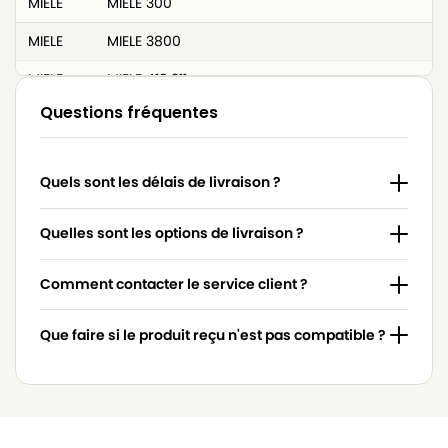
MIELE
MIELE 300
MIELE
MIELE 3800
MIELE
MIELE 418.311
Questions fréquentes
MIELE
MIELE 4306916
MIELE
MIELE 4306918
Quels sont les délais de livraison ?
MIELE
MIELE 4854915
MIELE
MIELE 617063
Quelles sont les options de livraison ?
MIELE
MIELE 7253830
Comment contacter le service client ?
MIELE
MIELE 7736191
Que faire si le produit reçu n'est pas compatible ?
MIELE
MIELE 837.086
MIELE
MIELE 9442600
MIELE
MIELE ACCU NOVA