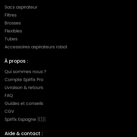
MIELE
MIELE ALU MAGIC ALUMINIUM
Sacs aspirateur
MIELE
MIELE ALUMAGIC
Filtres
Brosses
MIELE
MIELE ALUMINIUM
Flexibles
MIELE
MIELE AMARANTH HS06
Tubes
Accessoires aspirateurs robot
MIELE
MIELE AMBIANTE
MIELE
MIELE AMBIENTE
À propos :
MIELE
MIELE AMBIENTE PLUS
Qui sommes nous ?
Compte Spirfix Pro
MIELE
MIELE AMBIENTE S5580
Livraison & retours
MIELE
MIELE ANIVERSARIO
FAQ
Guides et conseils
MIELE
MIELE ANNIVERSARY
CGV
MIELE
MIELE ANNIVERSARY 100
Spirfix Espagne 🇪🇸
MIELE
MIELE ANNIVERSARY S100
Aide & contact :