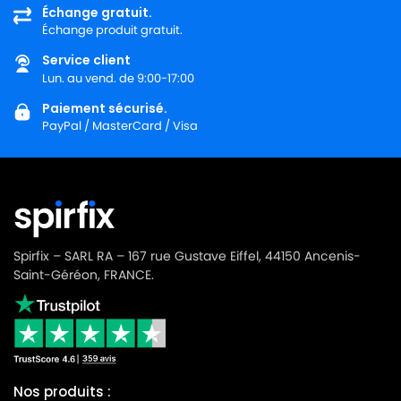
Échange gratuit.
Échange produit gratuit.
MIELE
MIELE ALLERVAC HEPA PLUS
Service client
MIELE
MIELE ALLERVAC S400
Lun. au vend. de 9:00-17:00
MIELE
MIELE ALLERVAC S600
Paiement sécurisé.
PayPal / MasterCard / Visa
MIELE
MIELE ALLERVAC S700
MIELE
MIELE ALLERVAC S718
MIELE
MIELE ALLERVAC S800
MIELE
MIELE ALLERVAC SENSOR
Spirfix – SARL RA – 167 rue Gustave Eiffel, 44150 Ancenis-
MIELE
MIELE ALLERVAC SENSOR 2000
Saint-Géréon, FRANCE.
MIELE
MIELE ALLERVAC SENSOR 5000
MIELE
MIELE ALU LIMITED EDITION
MIELE
MIELE ALU MAGIC
Nos produits :