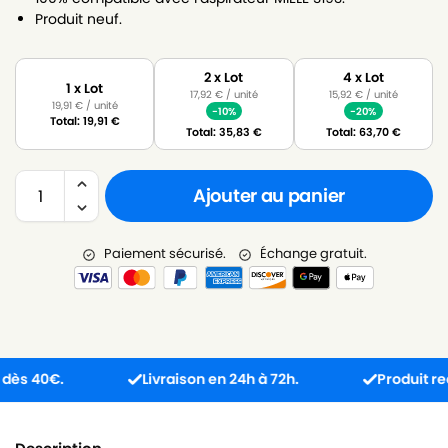
Produit neuf.
2 x Lot
4 x Lot
1 x Lot
17,92
€
/ unité
15,92
€
/ unité
19,91
€
/ unité
-10%
-20%
Total:
19,91
€
Total:
35,83
€
Total:
63,70
€
Ajouter au panier
Paiement sécurisé.
Échange gratuit.
 40€.
Livraison en 24h à 72h.
Produit reçu in