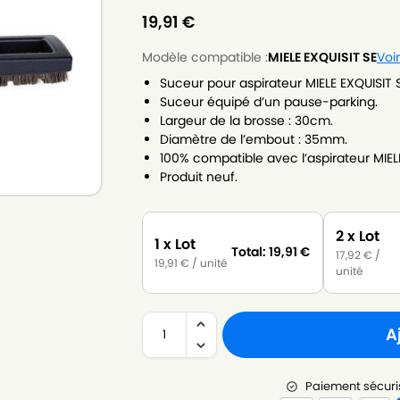
19,91
€
Modèle compatible :
MIELE EXQUISIT SE
Voi
Suceur pour aspirateur MIELE EXQUISIT S
Suceur équipé d’un pause-parking.
Largeur de la brosse : 30cm.
Diamètre de l’embout : 35mm.
100% compatible avec l’aspirateur MIELE
Produit neuf.
2 x Lot
1 x Lot
Total:
19,91
€
17,92
€
/
19,91
€
/ unité
unité
A
Paiement sécuri