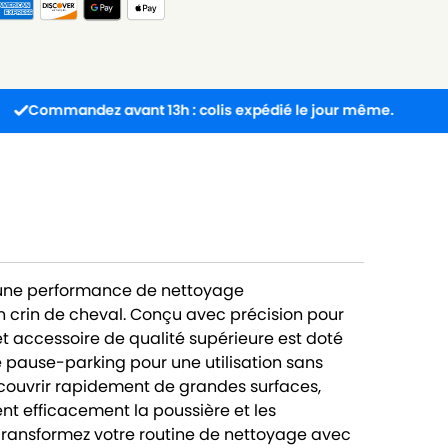
andez avant 13h : colis expédié le jour même.
Livra
SE une performance de nettoyage
n crin de cheval. Conçu avec précision pour
 accessoire de qualité supérieure est doté
 pause-parking pour une utilisation sans
 couvrir rapidement de grandes surfaces,
ent efficacement la poussière et les
 Transformez votre routine de nettoyage avec