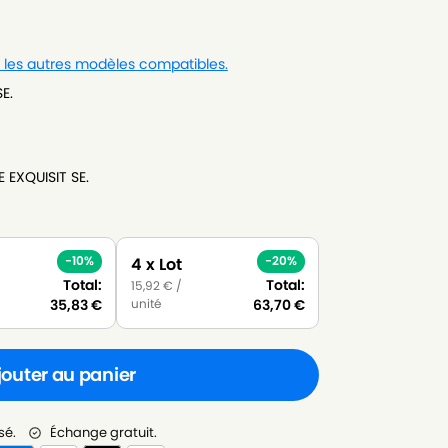
r les autres modèles compatibles.
E.
 EXQUISIT SE.
-10%
-20%
4 x Lot
Total:
Total:
15,92
€
/
unité
35,83
€
63,70
€
jouter au panier
sé.
Échange gratuit.