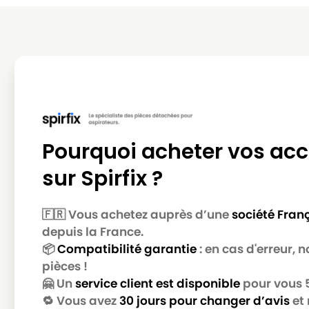
MIELE
MIELE ALLERGY CONTROL 2000
MIELE
MIELE ALLERGY CONTROL 2000 / AL
MIELE
MIELE ALLERGY CONTROL 2200
MIELE
MIELE ALLERGY CONTROL 500
MIELE
MIELE ALLERGY CONTROL 600
Pourquoi acheter vos acc
MIELE
MIELE ALLERGY CONTROL 700
sur Spirfix ?
MIELE
MIELE ALLERGY CONTROL 800
MIELE
MIELE ALLERGY CONTROL BR
🇫🇷 Vous achetez auprès d’une
société Fran
depuis la France.
MIELE
MIELE ALLERGY CONTROL PL
📦
Compatibilité garantie
: en cas d'erreur,
MIELE
MIELE ALLERGY CONTROL PLUS
pièces !
🤗 Un
service client est disponible
pour vous 5 
MIELE
MIELE ALLERGY CONTROL PLUSS500
🔁 Vous avez
30 jours pour changer d’avis
et 