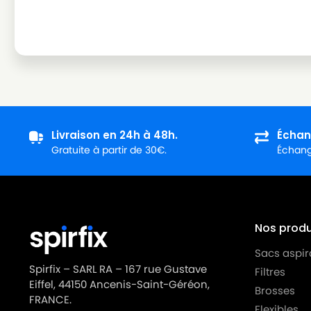
MIELE
MIELE ALLERGY CONTROL PLUSS600
MIELE
MIELE ALLERGY CONTROL S300
MIELE
MIELE ALLERGY CONTROL S400
MIELE
MIELE ALLERGY CONTROL S5381
MIELE
MIELE ALLERGY CONTROL S600
Livraison en 24h à 48h.
Échan
MIELE
MIELE ALLERGY HEPA
Gratuite à partir de 30€.
Échange
MIELE
MIELE ALLERGY HEPA 1800
MIELE
MIELE ALLERGY HEPA 4000
MIELE
MIELE ALLERGY HEPA 700
Nos produi
MIELE
MIELE ALLERGY HEPA PLUSS718
Sacs aspir
MIELE
MIELE ALLERGY STOP
Spirfix – SARL RA – 167 rue Gustave
Filtres
Eiffel, 44150 Ancenis-Saint-Géréon,
Brosses
MIELE
MIELE ALLERGYCO S157
FRANCE.
Flexibles