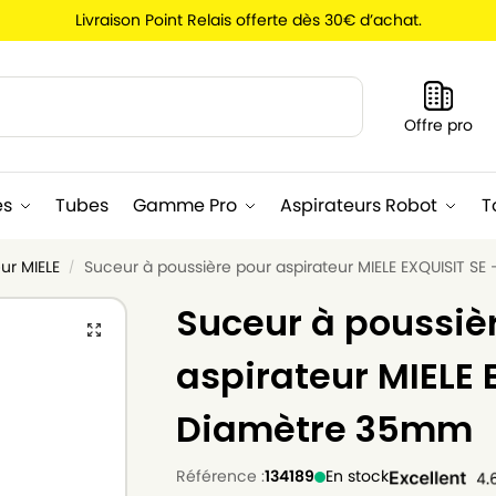
Livraison Point Relais offerte dès 30€ d’achat.
Recherche
Offre pro
es
Tubes
Gamme Pro
Aspirateurs Robot
T
ur MIELE
Suceur à poussière pour aspirateur MIELE EXQUISIT S
/
Suceur à poussiè
aspirateur MIELE 
Diamètre 35mm
Référence :
134189
En stock