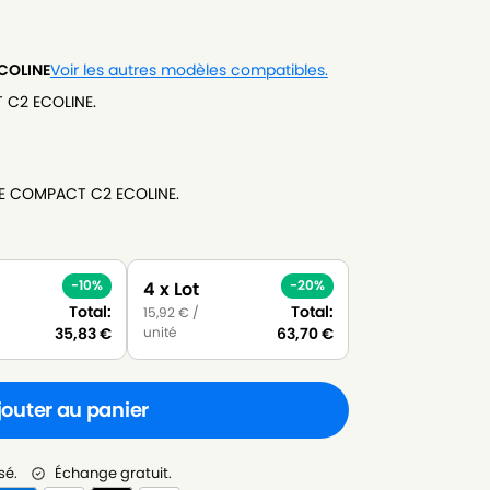
COLINE
Voir les autres modèles compatibles.
 C2 ECOLINE.
ELE COMPACT C2 ECOLINE.
-10%
-20%
4 x Lot
Total:
Total:
15,92
€
/
unité
35,83
€
63,70
€
jouter au panier
sé.
Échange gratuit.