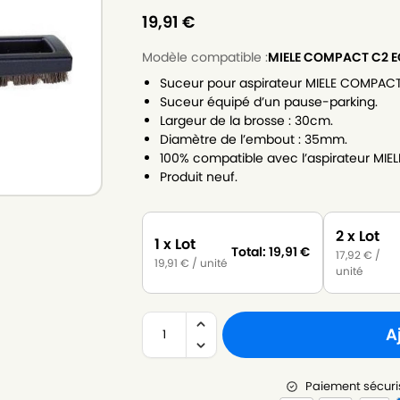
19,91
€
Modèle compatible :
MIELE COMPACT C2 E
Suceur pour aspirateur MIELE COMPACT
Suceur équipé d’un pause-parking.
Largeur de la brosse : 30cm.
Diamètre de l’embout : 35mm.
100% compatible avec l’aspirateur MI
Produit neuf.
2 x Lot
1 x Lot
Total:
19,91
€
17,92
€
/
19,91
€
/ unité
unité
A
Paiement sécuri