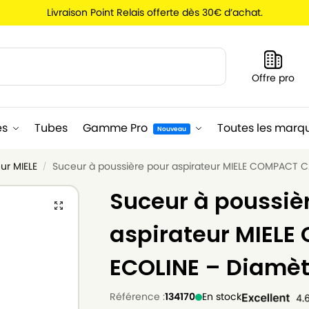
Livraison Point Relais offerte dès 30€ d’achat.
Recherche
Offre pro
es
Tubes
Gamme Pro
Toutes les marq
Nouveau
ur MIELE
Suceur à poussière pour aspirateur MIELE COMPACT 
/
Suceur à poussiè
aspirateur MIEL
ECOLINE – Diamè
Référence :
134170
En stock