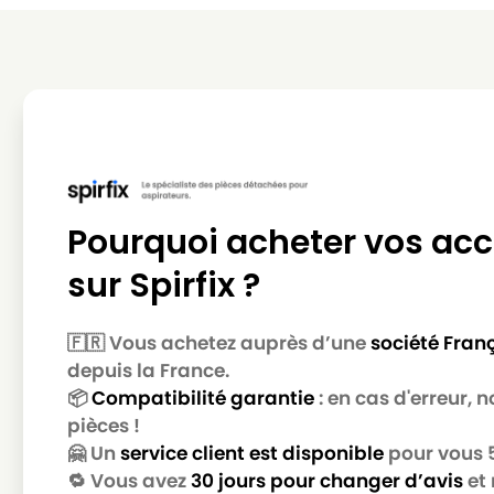
MIELE
MIELE ALLERGY CONTROL 2000
MIELE
MIELE ALLERGY CONTROL 2000 / AL
MIELE
MIELE ALLERGY CONTROL 2200
MIELE
MIELE ALLERGY CONTROL 500
MIELE
MIELE ALLERGY CONTROL 600
Pourquoi acheter vos acc
MIELE
MIELE ALLERGY CONTROL 700
sur Spirfix ?
MIELE
MIELE ALLERGY CONTROL 800
MIELE
MIELE ALLERGY CONTROL BR
🇫🇷 Vous achetez auprès d’une
société Fran
depuis la France.
MIELE
MIELE ALLERGY CONTROL PL
📦
Compatibilité garantie
: en cas d'erreur,
MIELE
MIELE ALLERGY CONTROL PLUS
pièces !
🤗 Un
service client est disponible
pour vous 5 
MIELE
MIELE ALLERGY CONTROL PLUSS500
🔁 Vous avez
30 jours pour changer d’avis
et 