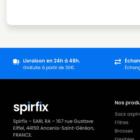
MIELE
MIELE ALLERGY CONTROL PLUSS600
MIELE
MIELE ALLERGY CONTROL S300
MIELE
MIELE ALLERGY CONTROL S400
MIELE
MIELE ALLERGY CONTROL S5381
MIELE
MIELE ALLERGY CONTROL S600
Livraison en 24h à 48h.
Échan
MIELE
MIELE ALLERGY HEPA
Gratuite à partir de 30€.
Échange
MIELE
MIELE ALLERGY HEPA 1800
MIELE
MIELE ALLERGY HEPA 4000
MIELE
MIELE ALLERGY HEPA 700
Nos produi
MIELE
MIELE ALLERGY HEPA PLUSS718
Sacs aspir
MIELE
MIELE ALLERGY STOP
Spirfix – SARL RA – 167 rue Gustave
Filtres
Eiffel, 44150 Ancenis-Saint-Géréon,
Brosses
MIELE
MIELE ALLERGYCO S157
FRANCE.
Flexibles