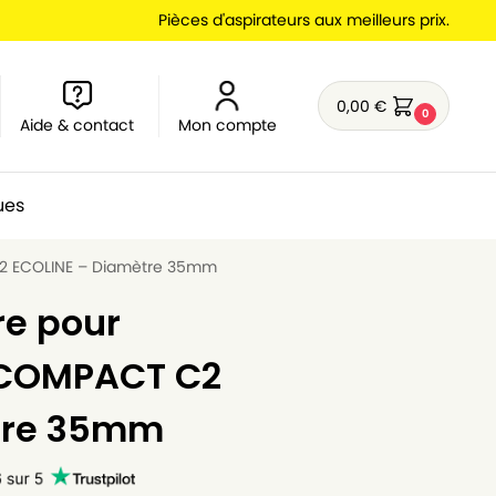
Pièces d'aspirateurs aux meilleurs prix.
0,00
€
0
Aide & contact
Mon compte
ues
C2 ECOLINE – Diamètre 35mm
re pour
E COMPACT C2
tre 35mm